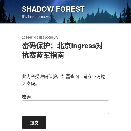
跳
SHADOW FOREST
至
It's time to move.
内
容
发
2014-04-16
由
SJOSHUA
布
密码保护：北京Ingress对
于
抗赛蓝军指南
此内容受密码保护。如需查阅，请在下方输
入密码。
密码：