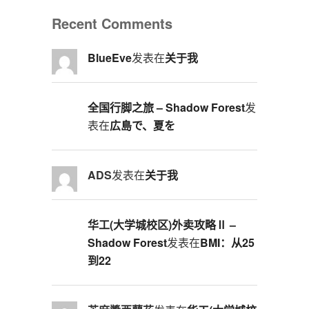
Recent Comments
BlueEve
发表在
关于我
全国行脚之旅 – Shadow Forest
发
表在
広島で、夏を
ADS
发表在
关于我
华工(大学城校区)外卖攻略Ⅱ –
Shadow Forest
发表在
BMI：从25
到22