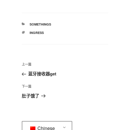
分
SOMETHINGS
类
标
INGRESS
签
文
上
上一篇
章
一
蓝牙接收器get
导
篇
航
文
下
下一篇
章
一
肚子饿了
篇
文
章
Chinese