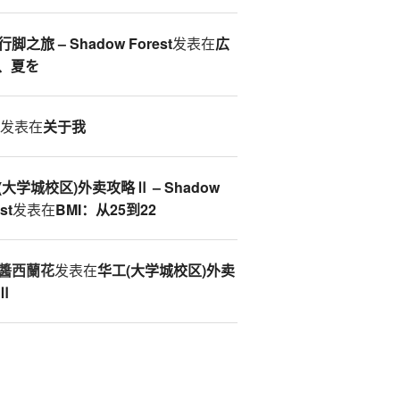
脚之旅 – Shadow Forest
发表在
広
、夏を
S
发表在
关于我
(大学城校区)外卖攻略Ⅱ – Shadow
st
发表在
BMI：从25到22
醬西蘭花
发表在
华工(大学城校区)外卖
Ⅱ