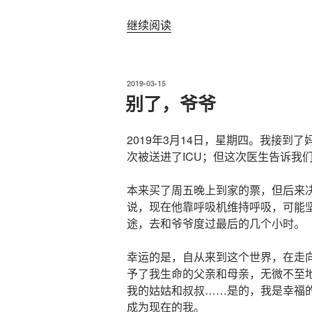
“华
继续阅读
工
(大
学
发
2019-03-15
城
布
别了，爷爷
于
校
区)
2019年3月14日，星期四。我接到
外
次被送进了ICU；但这次医生告诉我
卖
攻
本来买了周五晚上到家的票，但后来
略”
说，现在他靠呼吸机维持呼吸，可能
途，去和爷爷度过最后的几个小时。
幸运的是，自从来到这个世界，在走
予了我生命的父亲和母亲，无微不至
我的姑姑和叔叔……是的，我是幸福
成为现在的我。