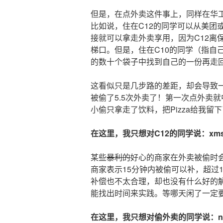
但是，在点外卖这件事上，同样在华
比如说，住在C12的同学可以从美团
接就可以拿走外卖享用，因为C12离
梯口。但是，住在C10的同学（指自
的数十个袋子中找到自己的一份再走回
这看似只是几步路的差距，却会导致
被偷了5.5次外卖了！第一次点外卖就
小偷只拿走了饮料，把Pizza给我留
在这里，我只想对C12的同学说：xms
某些
暴利的
好心的商家在外卖被偷时
商家表示15分钟内被偷可以补，超过
补偿也不太合理，却也没有什么好的
能找出时间来实践。等哪天闲了一定
在这里，我只想对偷外卖的同学说：nm