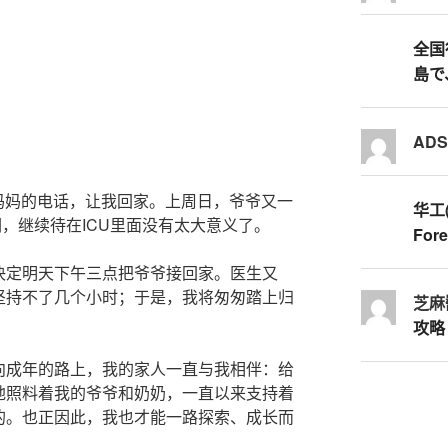
全国行
島で
AD
了妈妈的电话，让我回家。上周日，爷爷又一
华工
们，继续待在ICU里面没有太大意义了。
Fore
决定明天下午三点把爷爷接回家。医生又
坚持不了几个小时；于是，我将匆匆踏上归
芝麻
攻略
向成年的路上，我的家人一直与我相伴：给
地照料着我的爷爷和奶奶，一直以来支持着
的。也正因此，我也才能一路探索、成长而