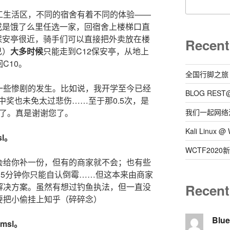
工生活区，不同的宿舍有着不同的体验——
或是饿了么里任选一家，回宿舍上楼梯口直
保安亭很近，骑手们可以直接把外卖放在楼
Recent
己）
大多时候
只能走到C12保安亭，从地上
C10。
全国行脚之旅
一些惨剧的发生。比如说，我开学至今已经
BLOG REST
中奖也未免太过悲伤……至于那0.5次，是
下了。真是谢谢您了。
我们一起网络
Kali Linux
l。
WCTF202
会给你补一份，但有的商家就不会；也有些
15分钟你只能自认倒霉……但这本来由商家
解决方案。虽然有想过钓鱼执法，但一直没
Recen
要把小偷挂上知乎（碎碎念）
Blu
sl。