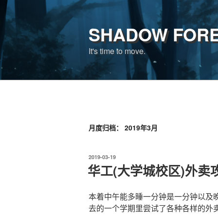
跳
至
SHADOW FOR
内
容
It's time to move.
月度归档：
2019年3月
发
2019-03-19
布
华工(大学城校区)外卖
于
本着中午能多睡一分钟是一分钟以及
去的一个学期里尝试了各种各样的外