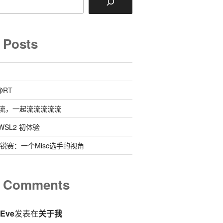
 Posts
@RT
流，一起流流流流流
 @ WSL2 初体验
0新锐赛：一个Misc选手的视角
t Comments
eEve
发表在
关于我