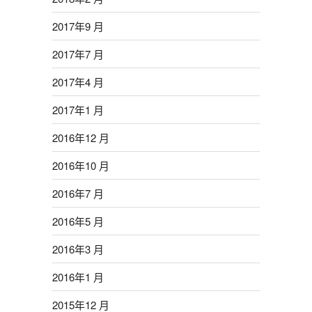
2017年9 月
2017年7 月
2017年4 月
2017年1 月
2016年12 月
2016年10 月
2016年7 月
2016年5 月
2016年3 月
2016年1 月
2015年12 月