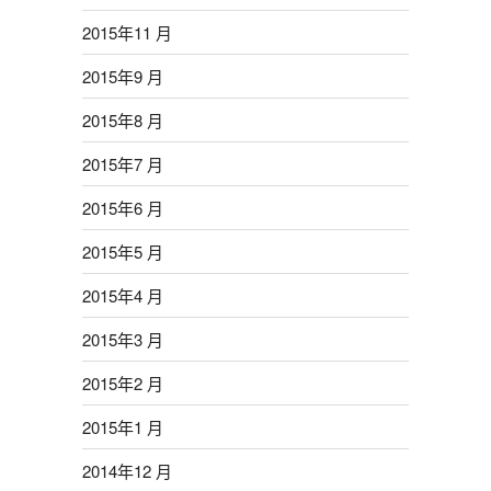
2015年11 月
2015年9 月
2015年8 月
2015年7 月
2015年6 月
2015年5 月
2015年4 月
2015年3 月
2015年2 月
2015年1 月
2014年12 月