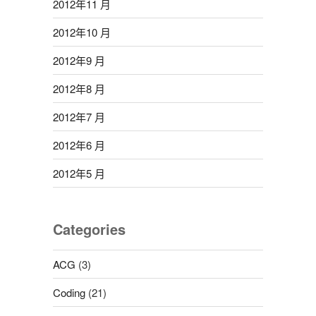
2012年11 月
2012年10 月
2012年9 月
2012年8 月
2012年7 月
2012年6 月
2012年5 月
Categories
ACG
(3)
Coding
(21)