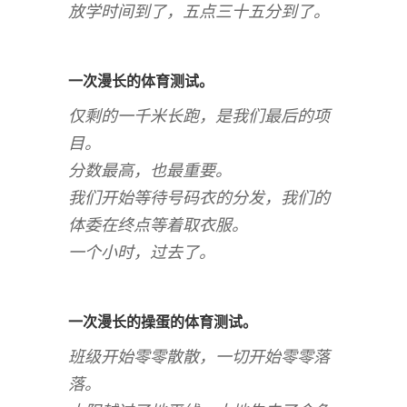
放学时间到了，五点三十五分到了。
一次漫长的体育测试。
仅剩的一千米长跑，是我们最后的项
目。
分数最高，也最重要。
我们开始等待号码衣的分发，我们的
体委在终点等着取衣服。
一个小时，过去了。
一次漫长的操蛋的体育测试。
班级开始零零散散，一切开始零零落
落。