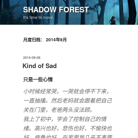
跳
SHADOW FOREST
至
It's time to move.
内
容
月度归档：
2014年9月
发
2014-09-08
布
Kind of Sad
于
只是一些心情
小时候经常哭，一哭就会停不下来，
一直抽搐。然后老妈就会跟着把自己
关在门里，老爸两头没法顾。
我上了初中，学会了控制自己的情
绪。高兴也好，悲伤也好，不愉快也
好，疲惫也好，在家里我几乎不表露