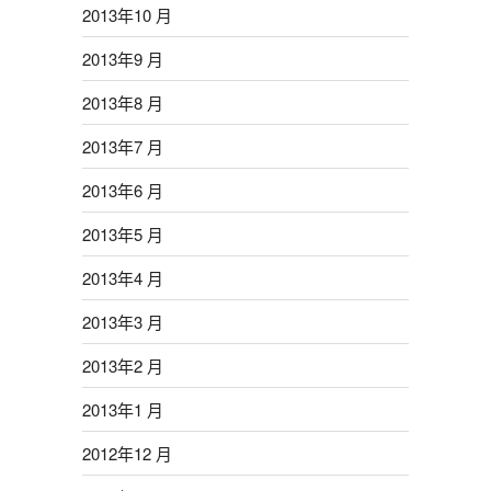
2013年10 月
2013年9 月
2013年8 月
2013年7 月
2013年6 月
2013年5 月
2013年4 月
2013年3 月
2013年2 月
2013年1 月
2012年12 月