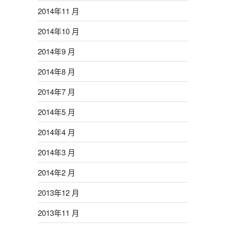
2014年11 月
2014年10 月
2014年9 月
2014年8 月
2014年7 月
2014年5 月
2014年4 月
2014年3 月
2014年2 月
2013年12 月
2013年11 月