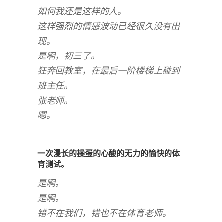
如何我还是这样的人。
这样强烈的情感波动已经很久没有出
现。
是啊，初三了。
狂奔回教室，在最后一阶楼梯上碰到
班主任。
张老师。
嗯。
一次漫长的操蛋的心酸的无力的愉快的体
育测试。
是啊。
是啊。
错不在我们，错也不在体育老师。