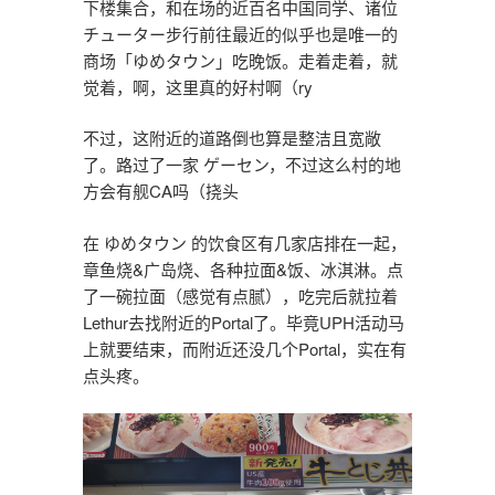
下楼集合，和在场的近百名中国同学、诸位
チューター步行前往最近的似乎也是唯一的
商场「ゆめタウン」吃晚饭。走着走着，就
觉着，啊，这里真的好村啊（ry
不过，这附近的道路倒也算是整洁且宽敞
了。路过了一家 ゲーセン，不过这么村的地
方会有舰CA吗（挠头
在 ゆめタウン 的饮食区有几家店排在一起，
章鱼烧&广岛烧、各种拉面&饭、冰淇淋。点
了一碗拉面（感觉有点腻），吃完后就拉着
Lethur去找附近的Portal了。毕竟UPH活动马
上就要结束，而附近还没几个Portal，实在有
点头疼。