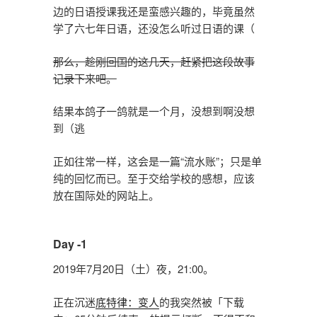
边的日语授课我还是蛮感兴趣的，毕竟虽然
学了六七年日语，还没怎么听过日语的课（
那么，趁刚回国的这几天，赶紧把这段故事
记录下来吧。
结果本鸽子一鸽就是一个月，没想到啊没想
到（逃
正如往常一样，这会是一篇“流水账”；只是单
纯的回忆而已。至于交给学校的感想，应该
放在国际处的网站上。
Day -1
2019年7月20日（土）夜，21:00。
正在沉迷
底特律：变人
的我突然被「下载