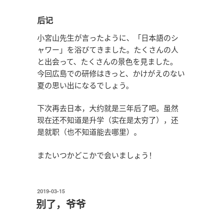
后记
小宮山先生が言ったように、「日本語のシ
ャワー」を浴びてきました。たくさんの人
と出会って、たくさんの景色を見ました。
今回広島での研修はきっと、かけがえのない
夏の思い出になるでしょう。
下次再去日本，大约就是三年后了吧。虽然
现在还不知道是升学（实在是太穷了），还
是就职（也不知道能去哪里）。
またいつかどこかで会いましょう！
发
2019-03-15
布
别了，爷爷
于