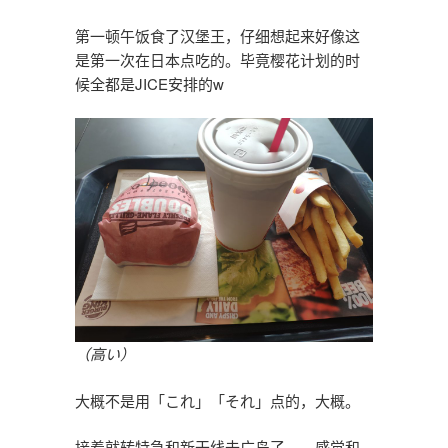
第一顿午饭食了汉堡王，仔细想起来好像这
是第一次在日本点吃的。毕竟樱花计划的时
候全都是JICE安排的w
（高い）
大概不是用「これ」「それ」点的，大概。
接着就转特急和新干线去广岛了——感觉和