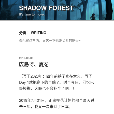
跳
SHADOW FOREST
至
It's time to move.
内
容
分类：
WRITING
偶尔写点东西，文艺一下也没关系的吧☆~
发
2019-08-08
布
広島で、夏を
于
（写于2023年：四年前鸽了实在太久，写了
Day 1就把剩下的全鸽了。时至今日，回忆已
经模糊，大概也不会补全了吧。）
2019年7月21日，距离樱花计划的那个夏天过
去三年，我又一次来到了日本。