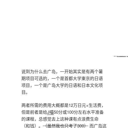
Powered by
https://embedgooglemaps.com/it/
&
Trov
说到为什么去广岛，一开始其实是有两个暑
期项目可选的，一个是首都大学東京的日语
项目，一个是广岛大学的日语和日本文化项
目。
两者所需的费用大概都是12万日元+生活费，
但是前者是给
J喵
50分或100分左右水平准备
的课程，总感觉去上这种课有点浪费生命
（和钱）。
（虽然我也只考了300）
而广岛这