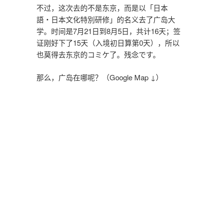
不过，这次去的不是东京，而是以「日本
語・日本文化特別研修」的名义去了广岛大
学。时间是7月21日到8月5日，共计16天；签
证刚好下了15天（入境初日算第0天），所以
也莫得去东京的コミケ了。残念です。
那么，广岛在哪呢？（Google Map ↓）