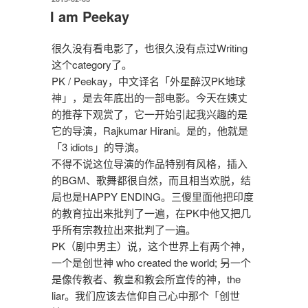
布
文
I am Peekay
于
明”
很久没有看电影了，也很久没有点过Writing
这个category了。
PK / Peekay，中文译名「外星醉汉PK地球
神」，是去年底出的一部电影。今天在姨丈
的推荐下观赏了，它一开始引起我兴趣的是
它的导演，Rajkumar Hirani。是的，他就是
「3 idiots」的导演。
不得不说这位导演的作品特别有风格，插入
的BGM、歌舞都很自然，而且相当欢脱，结
局也是HAPPY ENDING。三傻里面他把印度
的教育拉出来批判了一遍，在PK中他又把几
乎所有宗教拉出来批判了一遍。
PK（剧中男主）说，这个世界上有两个神，
一个是创世神 who created the world; 另一个
是像传教者、教皇和教会所宣传的神，the
liar。我们应该去信仰自己心中那个「创世