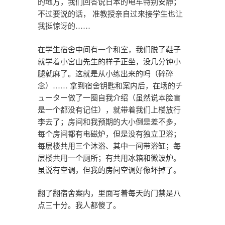
的地方，我们回答说日本的电车特别安静；
不过要说的话， 准教授亲自过来接学生也让
我挺惊讶的……
在学生宿舍中间有一个和室，我们脱了鞋子
就学着小宮山先生的样子正坐，没几分钟小
腿就麻了。这就是从小练出来的吗（碎碎
念）…… 拿到宿舍钥匙和案内后，在场的チ
ューター做了一圈自我介绍（虽然说本脸盲
是一个都没有记住），就带着我们上楼放行
李去了；房间和我预期的大小倒是差不多，
每个房间都有电磁炉，但是没有独立卫浴；
每层楼共用三个沐浴、其中一间带浴缸；每
层楼共用一个厕所；有共用冰箱和微波炉。
虽说有空调，但我的房间空调好像坏掉了。
翻了翻宿舍案内，里面写着每天的门禁是八
点三十分。我人都傻了。