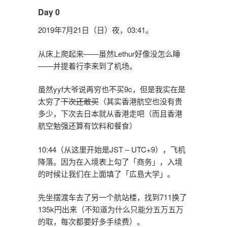
Day 0
2019年7月21日（日）夜，03:41。
从床上爬起来——虽然Lethur好像没怎么睡
——并提着行李来到了机场。
虽然yyf大爷说再穷也不买9c，但是我实在是
太穷了
下次还敢买
（其实香港航空也没有贵
多少，下次去日本就从香港走吧（而且香港
航空勉强还算有饮料和餐食）
10:44（从这里开始是JST – UTC+9），飞机
降落。因为在入境表上勾了「商务」，入境
的时候让我们在上面填了「広島大学」。
先坐摆渡车去了另一个航站楼，找到711换了
135k円出来（不知道为什么只能分五万五万
的取，每次都要好多手续费）。