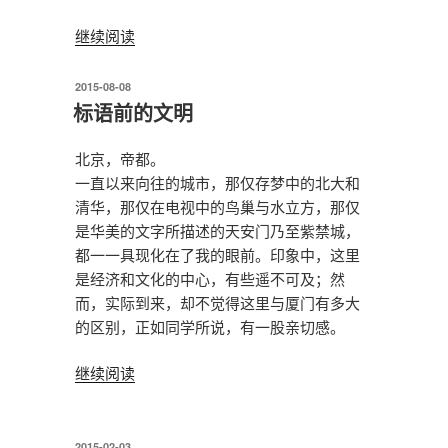
“别
继续阅读
了，
爷
发
2015-08-08
布
爷”
标语前的文明
于
北京，帝都。
一直以来向往的城市，那仅存梦中的北大和
清华，那仅在电视中的鸟巢与水立方，那仅
是华美的文字所描述的天安门乃至紫禁城，
都一一具现化在了我的眼前。印象中，这里
是经济和文化的中心，有些遥不可及；然
而，实际到来，却不觉得这里与厦门有多大
的区别，正如同学所说，有一股亲切感。
“标
继续阅读
语
前
的
发
2015-02-03