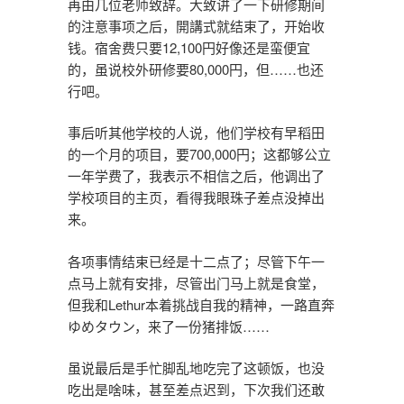
再由几位老师致辞。大致讲了一下研修期间
的注意事项之后，開講式就结束了，开始收
钱。宿舍费只要12,100円好像还是蛮便宜
的，虽说校外研修要80,000円，但……也还
行吧。
事后听其他学校的人说，他们学校有早稻田
的一个月的项目，要700,000円；这都够公立
一年学费了，我表示不相信之后，他调出了
学校项目的主页，看得我眼珠子差点没掉出
来。
各项事情结束已经是十二点了；尽管下午一
点马上就有安排，尽管出门马上就是食堂，
但我和Lethur本着挑战自我的精神，一路直奔
ゆめタウン，来了一份猪排饭……
虽说最后是手忙脚乱地吃完了这顿饭，也没
吃出是啥味，甚至差点迟到，下次我们还敢