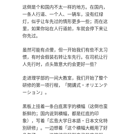
这倒是个和国内不太一样的地方。在国内，
一条人行道、一个人、一辆车，没有红绿
灯，似乎让车先过的情形更多一些；而在这
里，如果你站在人行道前，车就会停下来让
你先过。
虽然可能有点傻，但一开始我们有些不太习
惯，有时会假装右转让车先行。在司机让行
人先行时，点头致意大约会更好一些？
走进理学部的一间大教室，我们开始了整个
研修的第一项行程，「開講式・オリエンテ
ーション」。
黑板上挂着一条白底黑字的横幅（这倒也蛮
新鲜的；国内说到横幅，都是红底的印
象），写着「広島大学日本語・日本文化特
別研修」。一边想着「这个横幅大概用了好