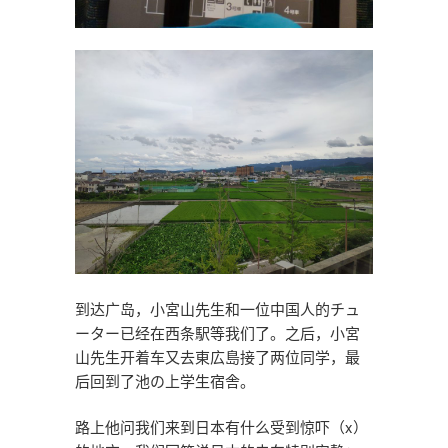
到达广岛，小宮山先生和一位中国人的チュ
ーター已经在西条駅等我们了。之后，小宮
山先生开着车又去東広島接了两位同学，最
后回到了池の上学生宿舎。
路上他问我们来到日本有什么受到惊吓（x）