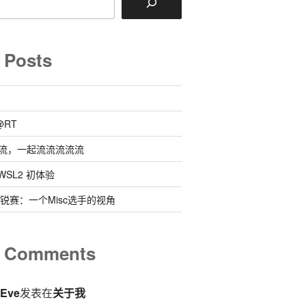
 Posts
@RT
流，一起流流流流流
 @ WSL2 初体验
0新锐赛：一个Misc选手的视角
t Comments
eEve
发表在
关于我