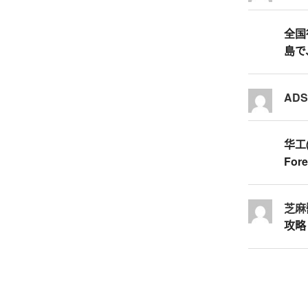
全国行
島で
AD
华工
Fore
芝麻
攻略