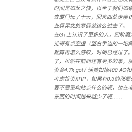
时间是如此之快，以至于我们如
去厦门玩了十天，回来四处走亲访
业晃晃悠悠寒假就这么过去了。
在G+上认识了更多的人，四阶魔方
觉得有点空虚（望右手边的一坨
就算再怎么感叹，时间已经过了
了，虽然在前面还有更多的事，加
资金4.7k got√ 话费扣掉400 A
考虑投资XRP，如果有0.3的
要不要重构站点什么的呢，也在
东西的时间越来越少了呢……