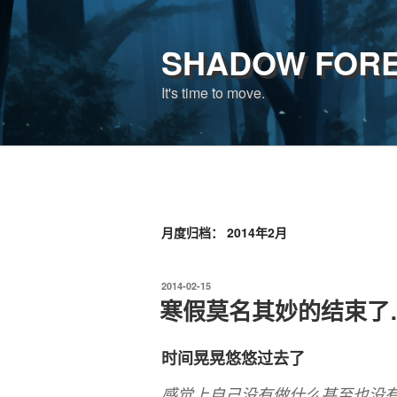
跳
至
SHADOW FOR
内
容
It's time to move.
月度归档：
2014年2月
发
2014-02-15
布
寒假莫名其妙的结束了
于
时间晃晃悠悠过去了
感觉上自己没有做什么甚至也没