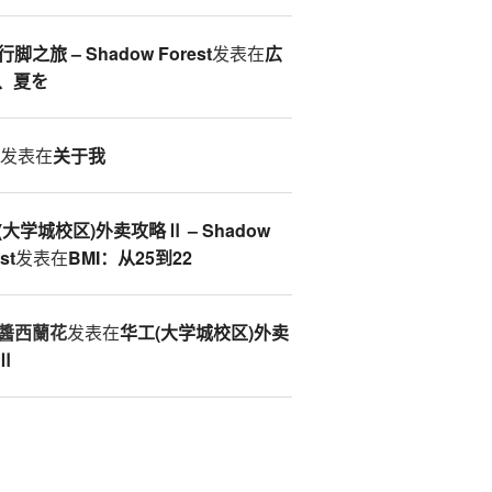
脚之旅 – Shadow Forest
发表在
広
、夏を
S
发表在
关于我
(大学城校区)外卖攻略Ⅱ – Shadow
st
发表在
BMI：从25到22
醬西蘭花
发表在
华工(大学城校区)外卖
Ⅱ