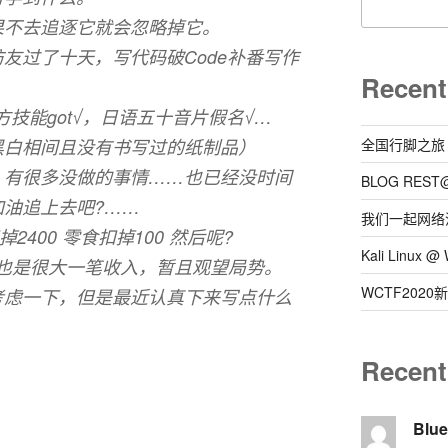
果不去追逐它就会忽略掉它。
友过了十天，写代码破Code补番写作
Recent
技能got√，日语五十音片假名√…
黑白相间且没有书写过的纸制品）
全国行脚之旅
。有很多没做的事情……也已经没时间
BLOG REST
油追上去吧?……
我们一起网络
O扣掉2400 零食扣掉100 然后呢?
Kali Linux
涨幅也是很大一笔收入，暂且观望局势。
WCTF202
考虑一下，但是最近认真下来写点什么
Recen
Blu