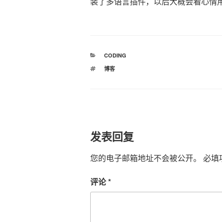
装了多语言插件，以后大概会看心情
分
CODING
类
标
博客
签
发表回复
您的电子邮箱地址不会被公开。
必填
评论
*