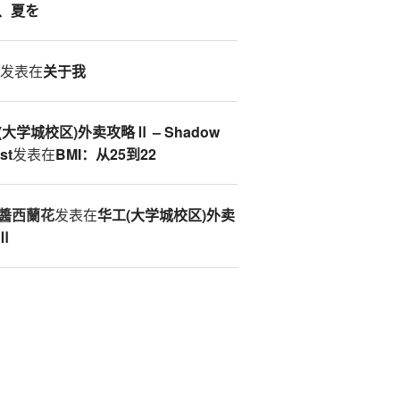
、夏を
S
发表在
关于我
(大学城校区)外卖攻略Ⅱ – Shadow
st
发表在
BMI：从25到22
醬西蘭花
发表在
华工(大学城校区)外卖
Ⅱ