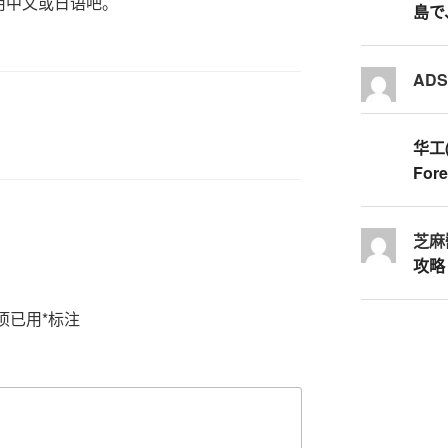
用中文或日语吧。
島で
AD
华工
Fore
芝麻
攻略
项已用
*
标注