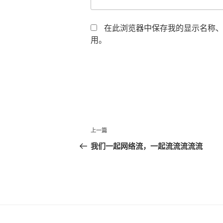
在此浏览器中保存我的显示名称
用。
文
上
上一篇
章
一
我们一起网络流，一起流流流流流
篇
导
文
航
章