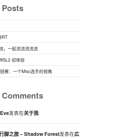
 Posts
@RT
流，一起流流流流流
 @ WSL2 初体验
0新锐赛：一个Misc选手的视角
t Comments
eEve
发表在
关于我
脚之旅 – Shadow Forest
发表在
広