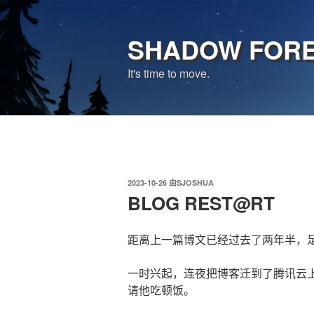
跳
至
SHADOW FOR
内
容
It's time to move.
发
2023-10-26
由
SJOSHUA
布
BLOG REST@RT
于
距离上一篇博文已经过去了两年半，
一时兴起，连夜把博客迁到了腾讯云
请他吃顿饭。