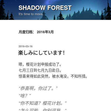
跳
SHADOW FOREST
至
It's time to move.
内
容
月度归档：
2016年3月
发
2016-03-16
布
楽しみにしています！
于
嗯，樱花计划申报成功了。
七月三日到七月九日赴日。
惊喜来得如此突然，被水淹没，不知所措。
“恭喜啊，你过了。”
“啥？”
“你不知道？樱花计划。”
“怎么可能，你别逗我。”