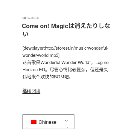
し
み
に
发
2016-03-06
布
し
Come on! Magicは消えたりしな
于
て
い
い
ま
[dewplayer:http://sforest.in/music/wonderful-
す！”
wonder-world.mp3]
这首歌是Wonderful Wonder World*，Log no
Horizon ED。尽管心情比较复杂，但还是久
违地来个欢快的BGM吧。
“Come
继续阅读
on!
Magic
は
消
Chinese
え
た