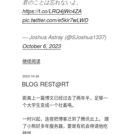
君のことは忘れないよ。
https://t.co/LRQ4jWc4ZA
pic.twitter.com/e5kir7wLWD
— Joshua Astray (@SJoshua1337)
October 6, 2023
“全
继续阅读
国
行
发
2023-10-26
布
脚
BLOG REST@RT
于
之
旅”
距离上一篇博文已经过去了两年半，足够一
个大学生变成一个社畜咯。
一时兴起，连夜把博客迁到了腾讯云上。 蹭
了小熊好多年服务器，要是有机会得请他吃
顿饭。