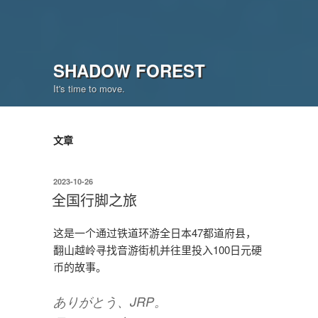
SHADOW FOREST
It's time to move.
文章
发
2023-10-26
布
全国行脚之旅
于
这是一个通过铁道环游全日本47都道府县，
翻山越岭寻找音游街机并往里投入100日元硬
币的故事。
ありがとう、JRP。