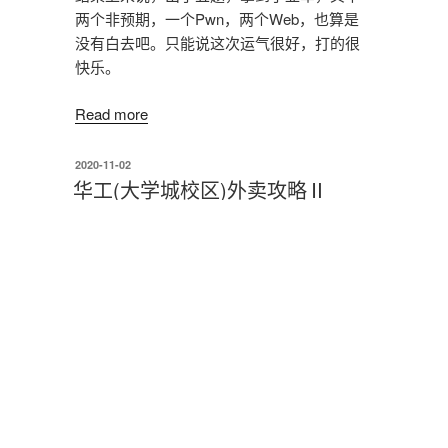
两个非预期，一个Pwn，两个Web，也算是
没有白去吧。只能说这次运气很好，打的很
快乐。
Read more
发
2020-11-02
布
华工(大学城校区)外卖攻略Ⅱ
于
时隔一年半
，我们来到了后疫情时代——
哦，老天爷！这是一个外卖小哥到不了宿舍
楼下的时代。极少数的商家凭借着配送团队
的硬实力（胖酱系）或者是得天独厚的地理
位置（真功夫系）仍然提供到宿舍楼下的配
送服务，不过深夜三点的夜宵就只能留在我
们的回忆当中了。
当年的C12阳台也风光不再 —— 放假前，学