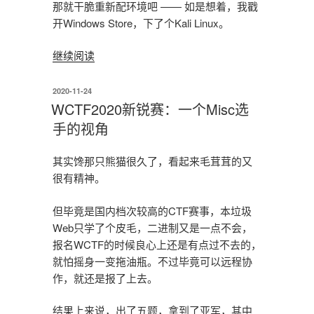
流”
那就干脆重新配环境吧 —— 如是想着，我戳
开Windows Store，下了个Kali Linux。
“Kali
继续阅读
Linux
@
发
2020-11-24
布
WSL2
WCTF2020新锐赛：一个Misc选
于
初
手的视角
体
验”
其实馋那只熊猫很久了，看起来毛茸茸的又
很有精神。
但毕竟是国内档次较高的CTF赛事，本垃圾
Web只学了个皮毛，二进制又是一点不会，
报名WCTF的时候良心上还是有点过不去的，
就怕摇身一变拖油瓶。不过毕竟可以远程协
作，就还是报了上去。
结果上来说，出了五题，拿到了亚军，其中