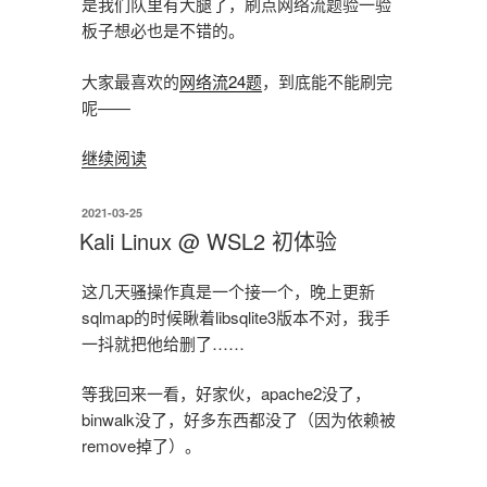
是我们队里有大腿了，刷点网络流题验一验
板子想必也是不错的。
大家最喜欢的
网络流24题
，到底能不能刷完
呢——
“我
继续阅读
们
一
发
2021-03-25
布
起
Kali Linux @ WSL2 初体验
于
网
络
这几天骚操作真是一个接一个，晚上更新
流，
sqlmap的时候瞅着libsqlite3版本不对，我手
一
一抖就把他给删了……
起
流
等我回来一看，好家伙，apache2没了，
流
binwalk没了，好多东西都没了（因为依赖被
流
remove掉了）。
流