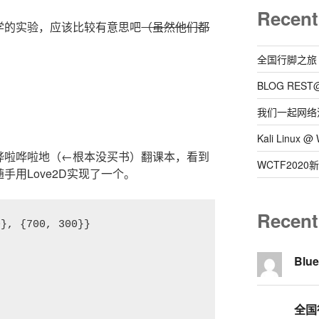
Recent
学的实验，应该比较有意思吧
（虽然他们都
全国行脚之旅
BLOG REST
我们一起网络
Kali Linux
哗啦哗啦地（←根本没买书）翻课本，看到
WCTF202
手用Love2D实现了一个。
Recen
}, {700, 300}}

Blu
全国行