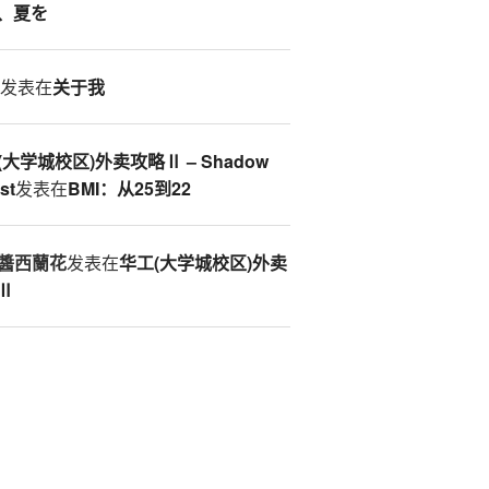
、夏を
S
发表在
关于我
(大学城校区)外卖攻略Ⅱ – Shadow
st
发表在
BMI：从25到22
醬西蘭花
发表在
华工(大学城校区)外卖
 tri[3][1], tri[3][2])

Ⅱ