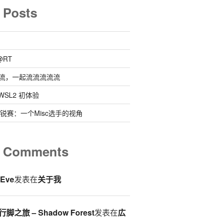
 Posts
@RT
流，一起流流流流流
 @ WSL2 初体验
0新锐赛：一个Misc选手的视角
t Comments
eEve
发表在
关于我
脚之旅 – Shadow Forest
发表在
広