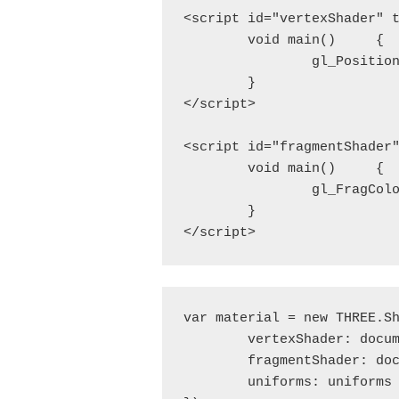
<script id="vertexShader" t
	void main()	{

		gl_Position = projectionMatrix * modelViewMatrix * vec4(position, 1.0);

	}

</script>

<script id="fragmentShader"
	void main()	{

		gl_FragColor = vec4(1.0, 1.0, 1.0, 1.0);

	}

</script>
var material = new THREE.Sh
	vertexShader: document.getElementById('vertexShader').textContent,

	fragmentShader: document.getElementById('fragmentShader').textContent,

	uniforms: uniforms
