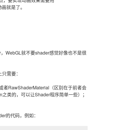
态加点，要实现动画效果需要用
要求动画就是了。
r，WebGL就不要shader感觉好像也不是很
体上只需要：
ial或者RawShaderMaterial（区别在于前者会
tion之类的，可以让Shader程序简单一些）；
hader的代码，例如：