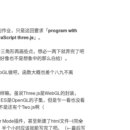
的作业，只是这回要求「
program with
Script three.js
」。
画个三角形再画些点，想必一两下就弄完了吧
L做，好像也不是想象中的那么白给）。
bGL做吧，函数大概也差个八九不离
嘛。虽说Three.js是WebGL的封装，
nGL ES是OpenGL的子集，但是乍一看也没看
还有个Two.js啊（
r Mode插件，甚至新建了html文件
（完全
。半个小时应该就能写完了吧。（←最后写