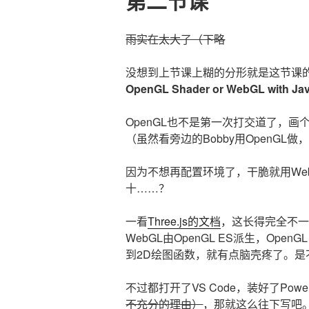
第二节课
雨实在太大了（下略
没想到上节课上糊的分形就是这节课
OpenGL Shader or WebGL with Java
OpenGL也不是第一次打交道了，
（虽然看旁边的Bobby用OpenG
因为不想再配置环境了，干脆就用We
十……？
一看
Three.js的文档
，这长得完全不一样
WebGL由OpenGL ES派生，Ope
到2D绘图函数，就有点脑壳疼了。是不是
不过都打开了VS Code，装好了Powe
不充分的理由）
，那就这么往下写吧