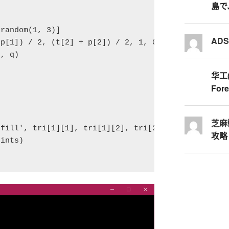
島で
random(1, 3)]

AD
p[1]) / 2, (t[2] + p[2]) / 2, 1, 0, 255, 255}

, q)

华工
Fore
芝麻
fill', tri[1][1], tri[1][2], tri[2][1], tri[2][2],
攻略
ints)
