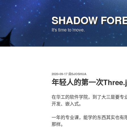
跳
至
SHADOW FOR
内
容
It's time to move.
发
2020-09-17
由
SJOSHUA
布
年轻人的第一次Three.j
于
在华工的软件学院，到了大三是要专业
开发、嵌入式。
一年的专业课，能学的东西其实也有
那样。