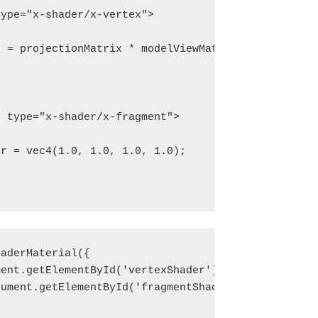
ype="x-shader/x-vertex">

 type="x-shader/x-fragment">

aderMaterial({
