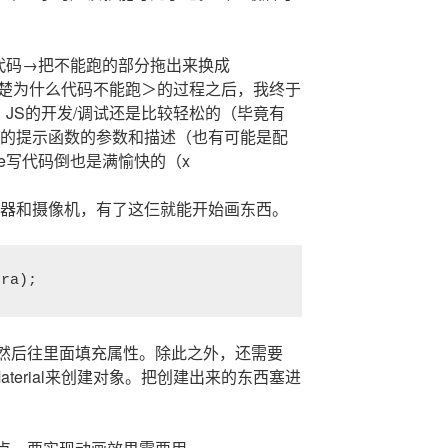
代码→把不能跑的部分拖出来换成
试→搞清楚为什么代码不能跑＞的过程之后，我终于
JS的开发/调试还是比较轻松的（毕竟有
很好的提示函数的参数和描述（也有可能是配
sole写代码倒也是满愉快的（x
、渲染器和摄像机，有了这仨就能开始画东西。
era);
象，然后往里面填充属性。除此之外，还需要
y和Material来创建对象。把创建出来的东西塞进