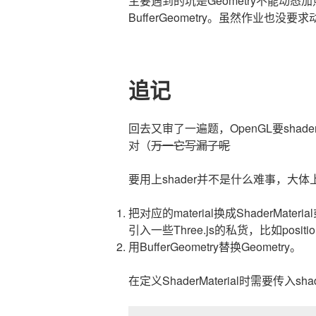
主要遇到的坑是Geometry不能动
BufferGeometry。虽然作业也没
追记
回去又审了一遍题，OpenGL要shade
对（
万一它写漏了呢
要用上shader并不是什么难事，大
把对应的material换成ShaderMater
引入一些Three.js的私货，比如posi
用BufferGeometry替换Geometry。
在定义ShaderMaterial时需要传入s