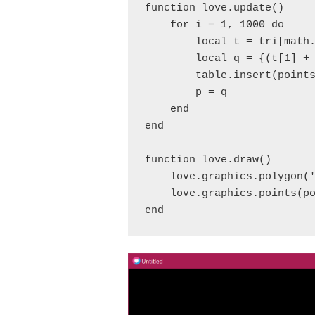
function love.update()

    for i = 1, 1000 do

        local t = tri[math.
        local q = {(t[1] + 
        table.insert(points
        p = q

    end

end

function love.draw()

    love.graphics.polygon('
    love.graphics.points(po
end