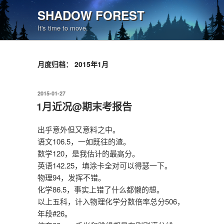
跳
SHADOW FOREST
至
It's time to move.
内
容
月度归档：
2015年1月
发
2015-01-27
布
1月近况@期末考报告
于
出乎意外但又意料之中。
语文106.5，一如既往的渣。
数学120，是我估计的最高分。
英语142.25，填涂卡全对可以得瑟一下。
物理94，发挥不错。
化学86.5，事实上错了什么都懒的想。
以上五科，计入物理化学分数倍率总分506，
年段#26。