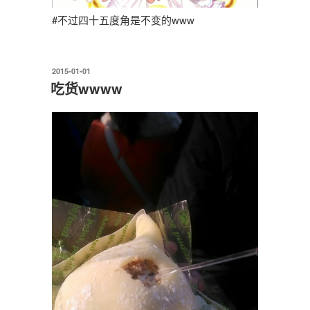
#不过四十五度角是不变的www
发
2015-01-01
布
吃货wwww
于