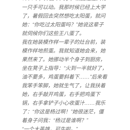
一只手可以动。我那时候已经上大学
了，暑假回去突然想吃太阳蛋，就问
她：“你吃过太阳蛋吗？”她说这辈子
就伺候你们这些王八蛋了。
我在她装模作样一辈子的灶台前，装
模作样地煎蛋。我就知道她会来，她
果然来了。她挪动半个身子到厨房，
坐在凳子上指导：“火到一半就好了，
油不要多，鸡蛋要斜着下……”后来看
我笨手笨脚，她就生气了，让我扶着
她，右手敲开鸡蛋，右手把鸡蛋下
锅，右手拿铲子小心收蛋汁……我乐
了：“你这是杨过啊！”她很迷茫，僵
着身子问我：“杨过是谁啊？”
“一个大英雄，可牛啦。”