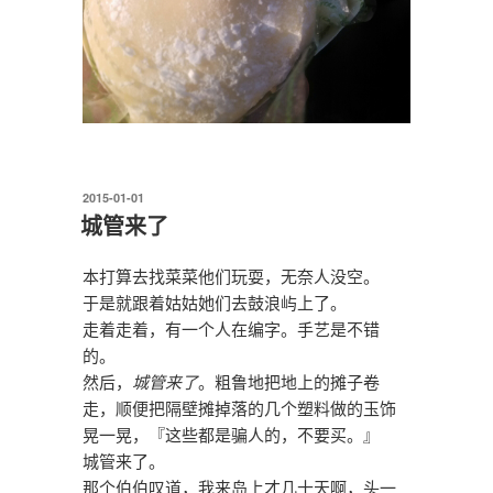
发
2015-01-01
布
城管来了
于
本打算去找菜菜他们玩耍，无奈人没空。
于是就跟着姑姑她们去鼓浪屿上了。
走着走着，有一个人在编字。手艺是不错
的。
然后，
城管来了
。粗鲁地把地上的摊子卷
走，顺便把隔壁摊掉落的几个塑料做的玉饰
晃一晃，『这些都是骗人的，不要买。』
城管来了。
那个伯伯叹道，我来岛上才几十天啊，头一