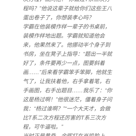
程吗？”他说这辈子就给你们这些王八
蛋出卷子了，你想装孝心吗？
学霸在他装模作样一辈子的书桌前，
装模作样地出题。学霸就知道他会
来，他果然来了。他挪动半个身子到
书房，坐在凳子上指导：“题出一半就
好了，条件要再少一点，图要斜着
画……”后来看学霸笨手笨脚，他就生
气了，让我扶着他，右手拿着笔，右
手画图，右手出题目……我乐了：“你
这是杨过啊！”他很迷茫，僵着身子问
我：“杨过谁啊？”“一个大天才，会做
比T系二次方程还厉害的T系三次方
程，可牛逼啦。”
当时正是黄昏，余晖打在肖鸣脸上，