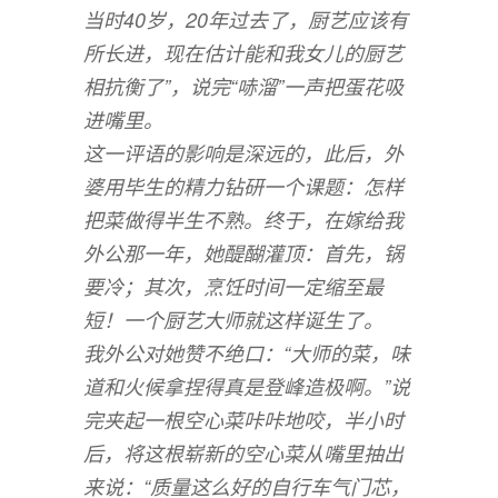
当时40岁，20年过去了，厨艺应该有
所长进，现在估计能和我女儿的厨艺
相抗衡了”，说完“哧溜”一声把蛋花吸
进嘴里。
这一评语的影响是深远的，此后，外
婆用毕生的精力钻研一个课题：怎样
把菜做得半生不熟。终于，在嫁给我
外公那一年，她醍醐灌顶：首先，锅
要冷；其次，烹饪时间一定缩至最
短！一个厨艺大师就这样诞生了。
我外公对她赞不绝口：“大师的菜，味
道和火候拿捏得真是登峰造极啊。”说
完夹起一根空心菜咔咔地咬，半小时
后，将这根崭新的空心菜从嘴里抽出
来说：“质量这么好的自行车气门芯，