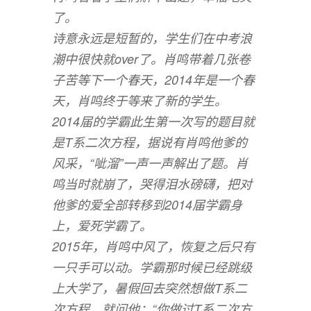
了。
诗意永远是短暂的，学生们在中考浪
潮中很快就over了。肖鸣带着几张卷
子苦等下一个春天，2014年是一个春
天，肖鸣终于等来了新的学生。
2014届的学霸此生第一次写的题目就
是T系二次方程，据说有肖鸣他爹的
风采，“呲溜”一声一声解出了题。肖
鸣当时就崩了，哭得泪水磅礴，把对
他爹的爱全部转移到2014届学霸身
上，爱死学霸了。
2015年，肖鸣中风了，恢复之后只有
一只手可以动。学霸那时候已经跳级
上大学了，暑假回去突然想做T系二
次方程，就问他：“你做过T系二次方