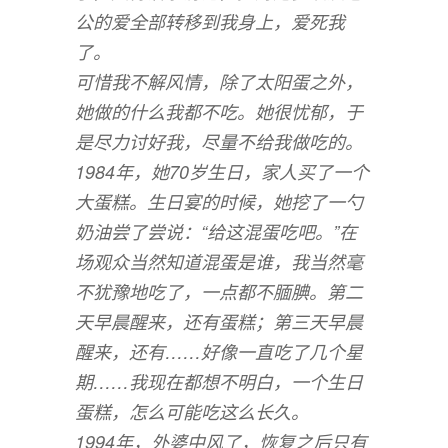
公的爱全部转移到我身上，爱死我
了。
可惜我不解风情，除了太阳蛋之外，
她做的什么我都不吃。她很忧郁，于
是尽力讨好我，尽量不给我做吃的。
1984年，她70岁生日，家人买了一个
大蛋糕。生日宴的时候，她挖了一勺
奶油尝了尝说：“给这混蛋吃吧。”在
场观众当然知道混蛋是谁，我当然毫
不犹豫地吃了，一点都不腼腆。第二
天早晨醒来，还有蛋糕；第三天早晨
醒来，还有……好像一直吃了几个星
期……我现在都想不明白，一个生日
蛋糕，怎么可能吃这么长久。
1994年，外婆中风了，恢复之后只有