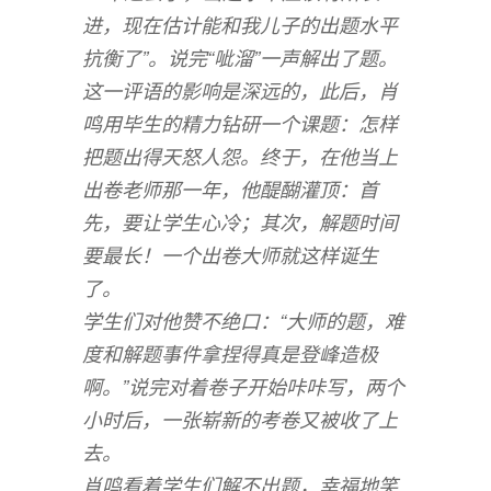
进，现在估计能和我儿子的出题水平
抗衡了”。说完“呲溜”一声解出了题。
这一评语的影响是深远的，此后，肖
鸣用毕生的精力钻研一个课题：怎样
把题出得天怒人怨。终于，在他当上
出卷老师那一年，他醍醐灌顶：首
先，要让学生心冷；其次，解题时间
要最长！一个出卷大师就这样诞生
了。
学生们对他赞不绝口：“大师的题，难
度和解题事件拿捏得真是登峰造极
啊。”说完对着卷子开始咔咔写，两个
小时后，一张崭新的考卷又被收了上
去。
肖鸣看着学生们解不出题，幸福地笑