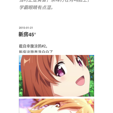
学霸眼睛有点湿。
发
2015-01-21
布
新房45°
于
截自幸腹涂鸦#2。
新房这简直洗白白了…