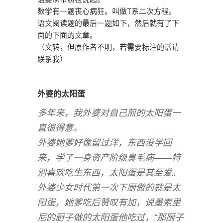
数学有一题丧心病狂。叫做T系二次方程。
语文阅读题的最后一题如下，然后就有了下
面的下面的文章。
（文转，但原作者不明，若需要标注的话请
联系我）
外婆的太阳蛋
多年来，我外婆对自己煎的太阳蛋一
直很得意。
外婆她爹好像留过洋，东西没学回
来，学了一身资产阶级臭毛病——特
别喜欢吃生东西，太阳蛋是其至爱。
外婆少女时代第一次下厨做的就是太
阳蛋，她爹吃后赞叹有加，说墨索里
尼的厨子做的太阳蛋他吃过，“那厨子