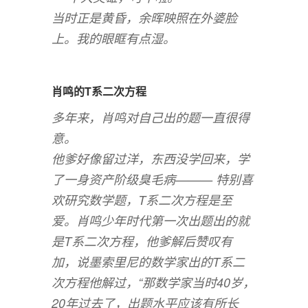
当时正是黄昏，余晖映照在外婆脸
上。我的眼眶有点湿。
肖鸣的T系二次方程
多年来，肖鸣对自己出的题一直很得
意。
他爹好像留过洋，东西没学回来，学
了一身资产阶级臭毛病——— 特别喜
欢研究数学题，T系二次方程是至
爱。肖鸣少年时代第一次出题出的就
是T系二次方程，他爹解后赞叹有
加，说墨索里尼的数学家出的T系二
次方程他解过，“那数学家当时40岁，
20年过去了，出题水平应该有所长