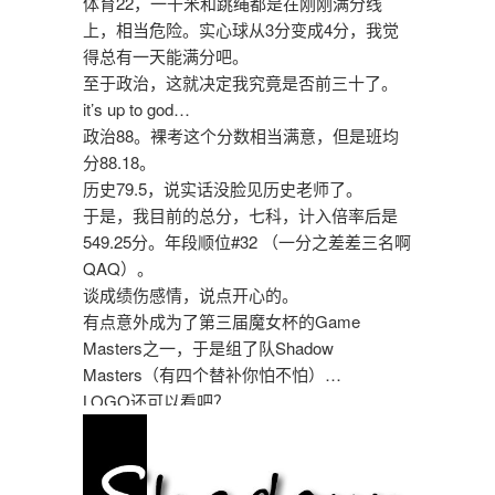
体育22，一千米和跳绳都是在刚刚满分线
上，相当危险。实心球从3分变成4分，我觉
得总有一天能满分吧。
至于政治，这就决定我究竟是否前三十了。
it’s up to god…
政治88。裸考这个分数相当满意，但是班均
分88.18。
历史79.5，说实话没脸见历史老师了。
于是，我目前的总分，七科，计入倍率后是
549.25分。年段顺位#32 （一分之差差三名啊
QAQ）。
谈成绩伤感情，说点开心的。
有点意外成为了第三届魔女杯的Game
Masters之一，于是组了队Shadow
Masters（有四个替补你怕不怕）…
LOGO还可以看吧？