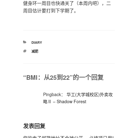
健身环一周目也快通关了（本周内吧），二
周目估计要打到下学期了。
分
DIARY
类
标
减肥
签
“BMI：从25到22”的一个回复
Pingback：
华工(大学城校区)外卖攻
略Ⅱ – Shadow Forest
发表回复
您的电子邮箱地址不会被公开。
必填项已用
*