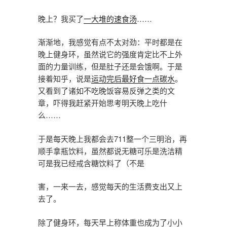
晚上？我买了
一大堆的速食汤
……
渐渐地，我感觉有点不太对劲：平时都是在
晚上健身环，虽然说它的强度肯定比不上外
面的力量训练，但是肚子还是会饿啊。于是
接着知乎，说是
运动完后最好食一点碳水
。
又看到了诸如不吃晚饭容易反弹之类的文
章，吓得我赶紧开始思考明天晚上吃什
么……
于是每天晚上我都会去711整一个三明治，再
顺手拿瓶饮料，虽然都说无糖可乐是洗洁精
可是我已经戒含糖饮料了（不是
害，一来一去，感觉每天的生活费支出又上
去了。
除了健身环，每天早上称体重也成为了小小