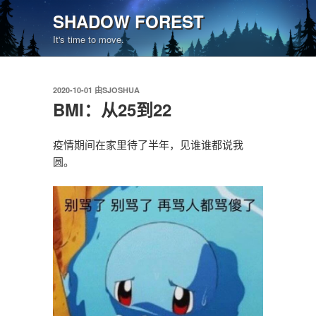
跳
SHADOW FOREST
至
It's time to move.
内
容
发
2020-10-01
由
SJOSHUA
布
BMI：从25到22
于
疫情期间在家里待了半年，见谁谁都说我
圆。