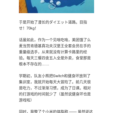
于是开始了漫长的ダイエット道路。目指
せ！70kg！
话虽如此，作为一个见啥吃啥，美团饿了么
麦当劳肯德基真功夫汉堡王全套会员在手的
重量级选手，从来就没有计算卡路里的经
验。每天三餐四舍五入全是外卖，食堂那是
根本不存在的……
学期初，队友小熊把Switch和健身环放到了
集训室，我就开始每天大冒险了。前几天很
是吃力，不过渐渐习惯，成为了日课。相对
的打游戏的时间就少了（虽然说健身环也是
游戏啦）
同时，我整了个小米的体脂称 —— 虽然说这