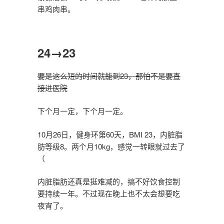
串鸡肉串。
24→23
要是这么短的时间就能到23，那怕不是要直
接进医院
下个月一定，下个月一定。
10月26日，健身环第60天，BMI 23，内脏脂
肪等级8。两个月10kg，感觉一转眼就过去了
（
内脏脂肪还真是挺难减的，搞不好饮食控制
要持续一年。不过现在晚上也不太会想要吃
夜宵了。