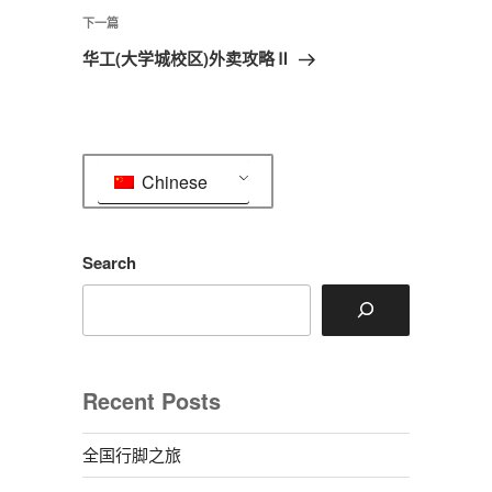
航
文
下
下一篇
章
一
华工(大学城校区)外卖攻略Ⅱ
篇
文
章
Chinese
Search
Recent Posts
全国行脚之旅