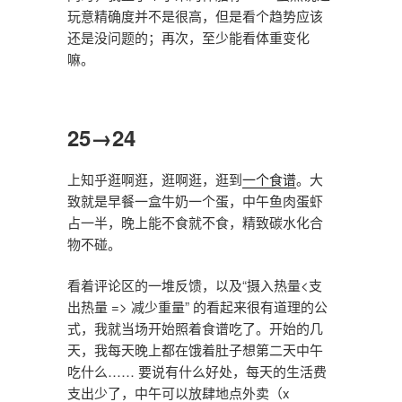
玩意精确度并不是很高，但是看个趋势应该
还是没问题的；再次，至少能看体重变化
嘛。
25→24
上知乎逛啊逛，逛啊逛，逛到
一个食谱
。大
致就是早餐一盒牛奶一个蛋，中午鱼肉蛋虾
占一半，晚上能不食就不食，精致碳水化合
物不碰。
看着评论区的一堆反馈，以及“摄入热量<支
出热量 => 减少重量” 的看起来很有道理的公
式，我就当场开始照着食谱吃了。开始的几
天，我每天晚上都在饿着肚子想第二天中午
吃什么…… 要说有什么好处，每天的生活费
支出少了，中午可以放肆地点外卖（x