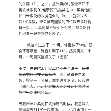
的乐趣（？）之一；点外卖的时候也不知不
觉会被限制在“健康餐”的品类之中，毕竟他们
把白米饭说的跟魔鬼似的（x）；就算是去
711买盒饭，也会被鸡腿饭的四位数热量吓得
抖一抖…… 真的是不管买什么东西都会反射
性地看一眼营养成分表了。
…… 就这么过去了一个月，体重掉了5kg。健
身环等级也一路直升到了113，感觉再来一个
月，一周目就能通关了（远目）
不过，总是吃那几家草也不是个法子，
每次
都感觉自己在交智商税
。害，就算是白米
饭，控制一下分量，减少进食速度，应该也
问题不大。
……但是每天还是会花好多时间
想中午到底吃什么。
当我想念外卖的韩式炸鸡的时候，我总是会
偷偷溜去711买一块鸡排。……也许再加上一