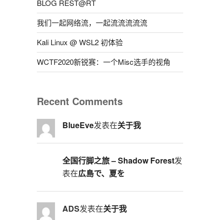
BLOG REST@RT
我们一起网络流，一起流流流流流
Kali Linux @ WSL2 初体验
WCTF2020新锐赛：一个Misc选手的视角
Recent Comments
BlueEve
发表在
关于我
全国行脚之旅 – Shadow Forest
发
表在
広島で、夏を
ADS
发表在
关于我