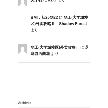
关于我
に
ADS
より
BMI：从25到22
に
华工(大学城校
区)外卖攻略Ⅱ – Shadow Forest
より
华工(大学城校区)外卖攻略Ⅱ
に
芝
麻醬西蘭花
より
Archives