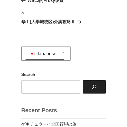
WSL2的Proxy设置
ナ
投
ビ
稿
次
次
ゲ
の
华工(大学城校区)外卖攻略Ⅱ
投
ー
稿
シ
ョ
ン
Japanese
Search
Recent Posts
ゲキチュウマイ全国行脚の旅