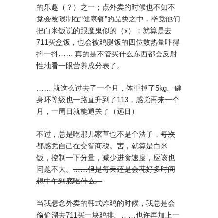
的乐趣（？）之一；点外卖的时候也不知不
觉会被限制在“健康餐”的品类之中，毕竟他们
把白米饭说的跟魔鬼似的（x）；就算是去
711买盒饭，也会被鸡腿饭的四位数热量吓得
抖一抖…… 真的是不管买什么东西都会反射
性地看一眼营养成分表了。
…… 就这么过去了一个月，体重掉了5kg。健
身环等级也一路直升到了113，感觉再来一个
月，一周目就能通关了（远目）
不过，总是吃那几家草也不是个法子，
每次
都感觉自己在交智商税
。害，就算是白米
饭，控制一下分量，减少进食速度，应该也
问题不大。
……但是每天还是会花好多时间
想中午到底吃什么。
当我想念外卖的韩式炸鸡的时候，我总是会
偷偷溜去711买一块鸡排。……也许再加上一