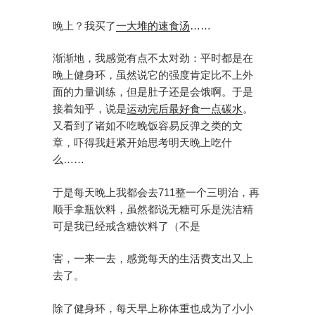
晚上？我买了
一大堆的速食汤
……
渐渐地，我感觉有点不太对劲：平时都是在
晚上健身环，虽然说它的强度肯定比不上外
面的力量训练，但是肚子还是会饿啊。于是
接着知乎，说是
运动完后最好食一点碳水
。
又看到了诸如不吃晚饭容易反弹之类的文
章，吓得我赶紧开始思考明天晚上吃什
么……
于是每天晚上我都会去711整一个三明治，再
顺手拿瓶饮料，虽然都说无糖可乐是洗洁精
可是我已经戒含糖饮料了（不是
害，一来一去，感觉每天的生活费支出又上
去了。
除了健身环，每天早上称体重也成为了小小