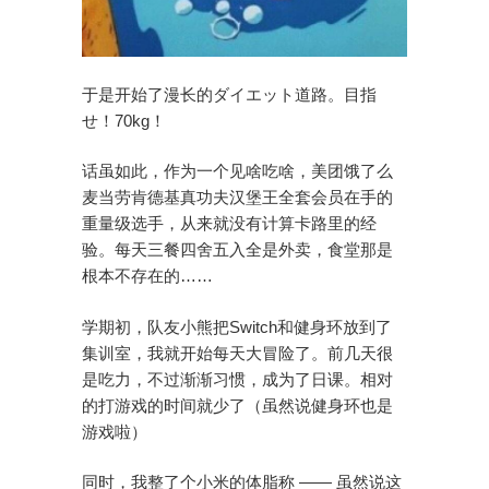
于是开始了漫长的ダイエット道路。目指
せ！70kg！
话虽如此，作为一个见啥吃啥，美团饿了么
麦当劳肯德基真功夫汉堡王全套会员在手的
重量级选手，从来就没有计算卡路里的经
验。每天三餐四舍五入全是外卖，食堂那是
根本不存在的……
学期初，队友小熊把Switch和健身环放到了
集训室，我就开始每天大冒险了。前几天很
是吃力，不过渐渐习惯，成为了日课。相对
的打游戏的时间就少了（虽然说健身环也是
游戏啦）
同时，我整了个小米的体脂称 —— 虽然说这