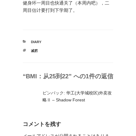
健身环一周目也快通关了（本周内吧），二
周目估计要打到下学期了。
カ
DIARY
テ
タ
减肥
ゴ
グ
リ
ー
“BMI：从25到22” への1件の返信
ピンバック:
华工(大学城校区)外卖攻
略Ⅱ – Shadow Forest
コメントを残す
メールアドレスが公開されることはありま