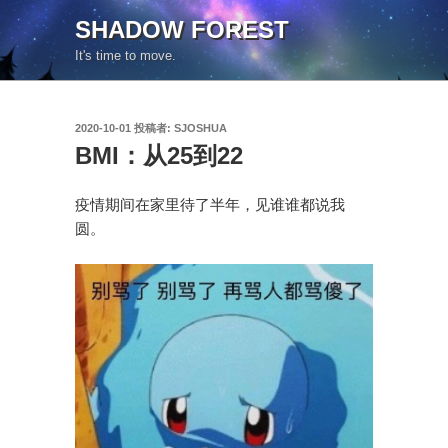
コ
SHADOW FOREST
ン
It's time to move.
テ
ン
ツ
投
2020-10-01
投稿者:
SJOSHUA
へ
稿
BMI：从25到22
ス
日:
キ
ッ
疫情期间在家里待了半年，见谁谁都说我
プ
圆。