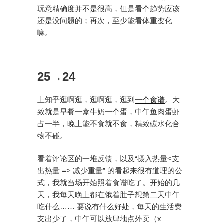
玩意精确度并不是很高，但是看个趋势应该
还是没问题的；再次，至少能看体重变化
嘛。
25→24
上知乎逛啊逛，逛啊逛，逛到
一个食谱
。大
致就是早餐一盒牛奶一个蛋，中午鱼肉蛋虾
占一半，晚上能不食就不食，精致碳水化合
物不碰。
看着评论区的一堆反馈，以及“摄入热量<支
出热量 => 减少重量” 的看起来很有道理的公
式，我就当场开始照着食谱吃了。开始的几
天，我每天晚上都在饿着肚子想第二天中午
吃什么…… 要说有什么好处，每天的生活费
支出少了，中午可以放肆地点外卖（x