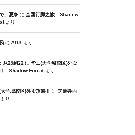
で、夏を
に
全国行脚之旅 – Shadow
st
より
我
に
ADS
より
：从25到22
に
华工(大学城校区)外卖
 – Shadow Forest
より
(大学城校区)外卖攻略Ⅱ
に
芝麻醬西
より