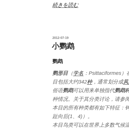
“苦
続きを読む
逼
的
VS2010”
投
2012-07-19
の
稿
小鹦鹉
日:
鹦鹉
鹦形目
（
学名
：Psittaciformes）
目包括大约342
种
，通常划分成
凤
俗语
鹦鹉
可以用来单独指代
鹦鹉
种情况。关于其分类讨论，请参
本目的所有种类都有如下特征：
趾向后(1、4)）。
本目鸟类可以在世界上多数气候