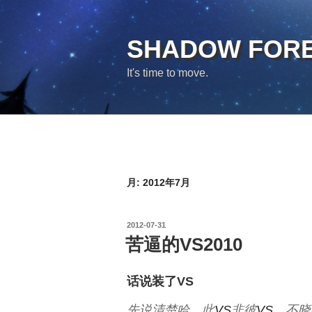
コ
ン
テ
SHADOW FOR
ン
It's time to move.
ツ
へ
ス
キ
ッ
プ
月:
2012年7月
投
2012-07-31
稿
苦逼的VS2010
日:
话说装了VS
先说清楚哈，此
VS
非彼
VS
，不晓