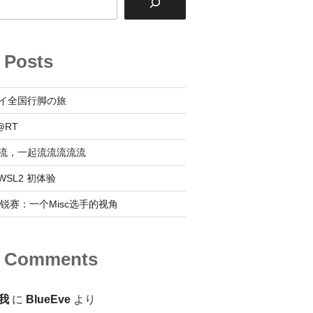
 Posts
イ全国行脚の旅
@RT
流，一起流流流流流
 @ WSL2 初体验
0新锐赛：一个Misc选手的视角
t Comments
我
に
BlueEve
より