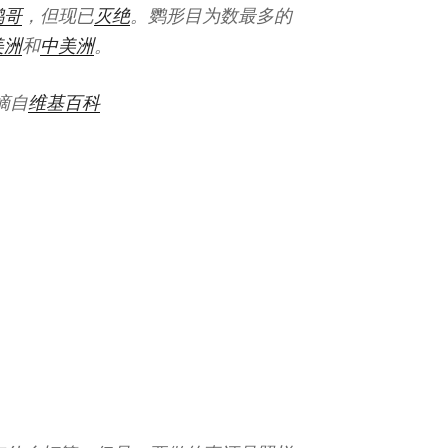
鹦哥
，但现已
灭绝
。鹦形目为数最多的
美洲
和
中美洲
。
摘自
维基百科