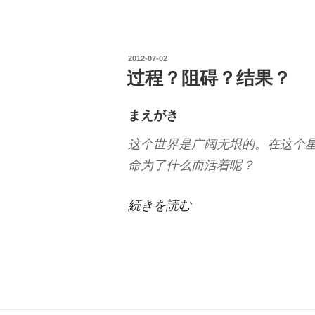
我
能
投
2012-07-02
做
稿
过程？阻碍？结果？
什
日:
么？”
まえがき
の
这个世界是广阔无垠的。在这个
命为了什么而活着呢？
“过
続きを読む
程？
阻
碍？
结
果？”