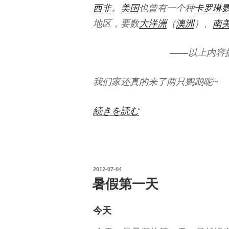
西非
。
美国
也曾有一个种
卡罗琳
地区，要数
大洋洲
（
澳洲
）、
南
——以上内容
我们家还真的来了两只鹦鹉呢~
“小
続きを読む
鹦
鹉”
の
投
2012-07-04
稿
暑假第一天
日:
今天