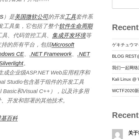
S
）是
美国
微软公司
的开发
工具
套件系
Recent
发工具集，它包括了整个
软件生命周期
工具、代码管控工具、
集成开发环境
等
支持的所有平台，包括
Microsoft
ゲキチュウマ
ndows CE
、
.NET Framework
、
.NET
BLOG REST
Silverlight
。
我们一起网络
于快速生成企业级ASP.NET Web应用程序和
Kali Linux
l Studio包含基于组件的开发工具
sual Basic和Visual C++），以及许多用
WCTF202
计、开发和部署的其他技术。
Recen
维基百科
关于