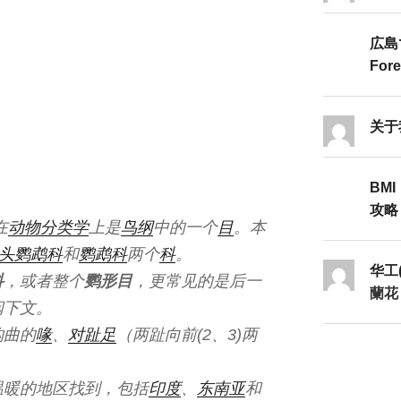
広島
Fore
关于
BMI
攻略Ⅱ
在
动物分类学
上是
鸟纲
中的一个
目
。本
头鹦鹉科
和
鹦鹉科
两个
科
。
华工
科
，或者整个
鹦形目
，更常见的是后一
蘭花
阅下文。
钩曲的
喙
、
对趾足
（两趾向前(2、3)两
温暖的地区找到，包括
印度
、
东南亚
和