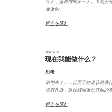
今天，是暑假的第一天。虽然没
要做的~
“暑
続きを読む
假
第
一
投
2012-07-04
天”
稿
现在我能做什么？
の
日:
思考
假期来了……反而不知道该做些
没有作业，这让我能做些其他的
“现
続きを読む
在