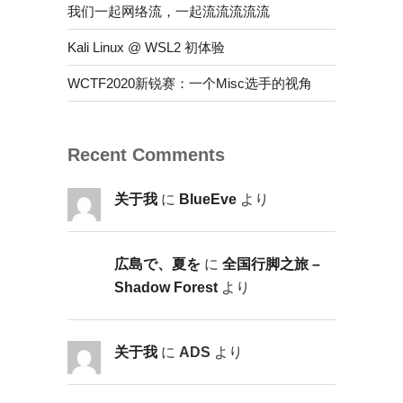
我们一起网络流，一起流流流流流
Kali Linux @ WSL2 初体验
WCTF2020新锐赛：一个Misc选手的视角
Recent Comments
关于我
に
BlueEve
より
広島で、夏を
に
全国行脚之旅 –
Shadow Forest
より
关于我
に
ADS
より