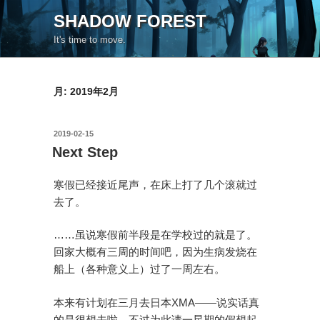
コ
SHADOW FOREST
ン
It's time to move.
テ
ン
ツ
月:
2019年2月
へ
ス
キ
投
2019-02-15
ッ
稿
Next Step
日:
プ
寒假已经接近尾声，在床上打了几个滚就过
去了。
……虽说寒假前半段是在学校过的就是了。
回家大概有三周的时间吧，因为生病发烧在
船上（各种意义上）过了一周左右。
本来有计划在三月去日本XMA——说实话真
的是很想去啦。不过为此请一星期的假想起