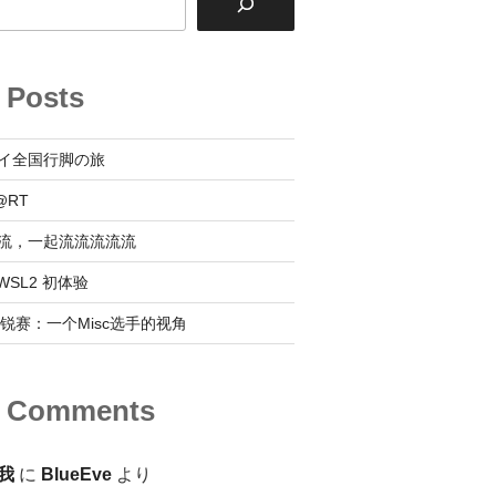
 Posts
イ全国行脚の旅
@RT
流，一起流流流流流
 @ WSL2 初体验
0新锐赛：一个Misc选手的视角
t Comments
我
に
BlueEve
より