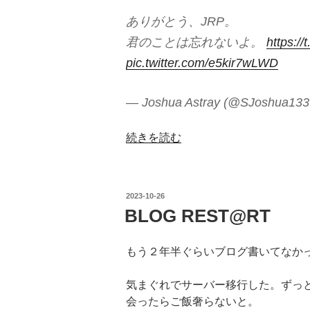
ありがとう、JRP。
君のことは忘れないよ。
https:/
pic.twitter.com/e5kir7wLWD
— Joshua Astray (@SJoshua13
“全
続きを読む
国
行
脚
投
2023-10-26
之
稿
BLOG REST@RT
日:
旅”
の
もう２年半ぐらいブログ書いてなか
気まぐれでサーバー移行した。ずっ
会ったらご飯奢らないと。