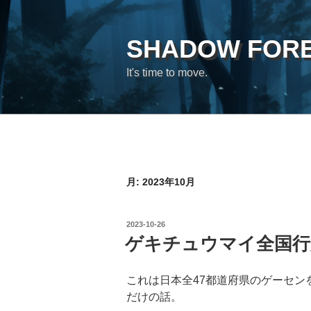
コ
ン
テ
SHADOW FOR
ン
It's time to move.
ツ
へ
ス
キ
ッ
プ
月:
2023年10月
投
2023-10-26
稿
ゲキチュウマイ全国行
日:
これは日本全47都道府県のゲーセン
だけの話。