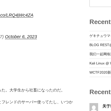
/t.co/LRQ4jWc4ZA
Recent
ゲキチュウマ
37)
October 6, 2023
BLOG REST
我们一起网络
Kali Linux
WCTF202
った。大学生から社畜になったのだ。
Recen
とフレンドのサーバー使ってたし、いつか
关于