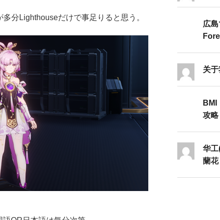
てるが多分Lighthouseだけで事足りると思う。
広島
Fore
关于
BMI
攻略Ⅱ
华工
蘭花