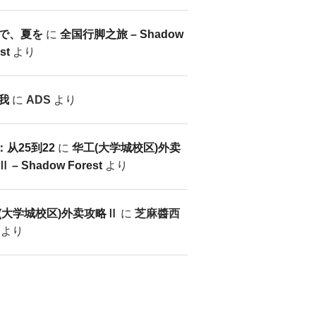
で、夏を
に
全国行脚之旅 – Shadow
st
より
我
に
ADS
より
：从25到22
に
华工(大学城校区)外卖
 – Shadow Forest
より
(大学城校区)外卖攻略Ⅱ
に
芝麻醬西
より