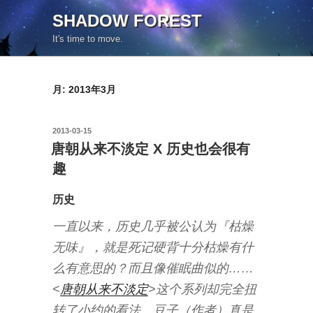
コ
SHADOW FOREST
ン
It's time to move.
テ
ン
ツ
月:
2013年3月
へ
ス
キ
投
2013-03-15
ッ
稿
唐朝从来不淡定 X 历史也会很有
日:
プ
趣
历史
一直以来，历史几乎被公认为『枯燥
无味』，就是死记硬背十分枯燥有什
么有意思的？而且像催眠曲似的……
<
唐朝从来不淡定
>这个系列却完全扭
转了小约的看法。豆子（作者）真是