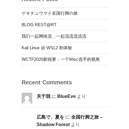
ゲキチュウマイ全国行脚の旅
BLOG REST@RT
我们一起网络流，一起流流流流流
Kali Linux @ WSL2 初体验
WCTF2020新锐赛：一个Misc选手的视角
Recent Comments
关于我
に
BlueEve
より
広島で、夏を
に
全国行脚之旅 –
Shadow Forest
より