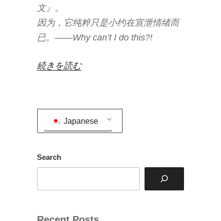
文』。
因为，它纯粹只是小约在宣泄情绪而
已。——Why can’t I do this?!
“Why
続きを読む
can't
I
do
Japanese
this?!”
の
Search
Recent Posts