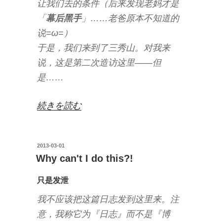
让我们去的条件（后来发现老妈才是
「
幕后黑手
」……老爸原本不知道的
说=ω=）
于是，我们来到了三秀山。对我来
说，这是第二次造访这里——但
是……
“再
続きを読む
访
三
投
2013-03-01
秀
稿
Why can't I do this?!
山”
日:
の
只是发泄
我不应该把这篇日志发到这里来。注
意，我称它为『日志』而不是『博