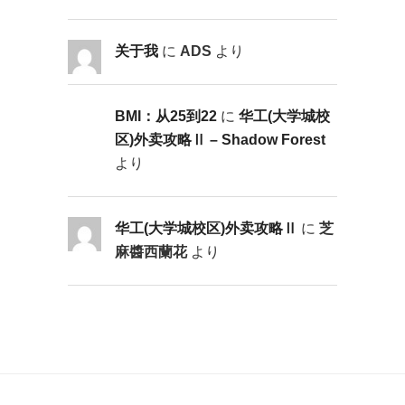
关于我
に
ADS
より
BMI：从25到22
に
华工(大学城校
区)外卖攻略Ⅱ – Shadow Forest
より
华工(大学城校区)外卖攻略Ⅱ
に
芝
麻醬西蘭花
より