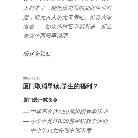
太有才了，能把历史写的如此生动有
趣，前无古人后无来者吧。推荐大家
看看——如果你对它不感兴趣，那么
先读个两段再说吧。
“唐
続きを読む
朝
从
投
2013-03-15
来
稿
厦门取消早读,学生的福利？
不
日:
淡
厦门最严减负令
定
— 中学不允许7:50前组织教学活动
X
— 小学不允许8:00前组织教学活动
历
— 中小学只允许期中期末考
史