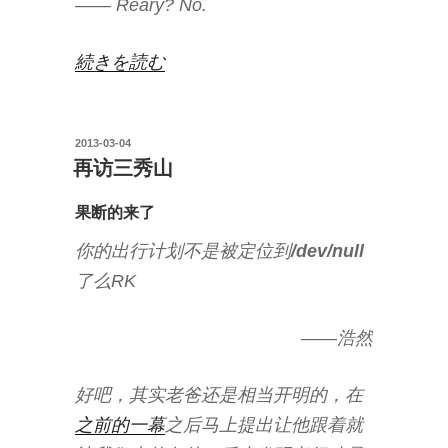
—— Reary? No.
也
会
“厦
続きを読む
很
门
有
取
趣”
投
2013-03-04
消
稿
再访三秀山
の
早
日:
读,
果断的来了
学
你的出行计划不是被定位到
/dev/null
生
了么RK
的
福
——浩然
利？”
の
好吧，其实老爸还是相当开明的，在
之前的一幕
之后马上提出让他跟着就