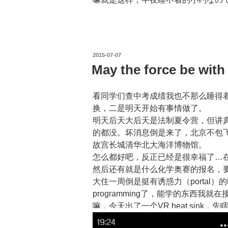
投
2015-07-07
稿
May the force be with
日:
看同学们查中考成绩我也不那么睡得
换，二是明天开始有事情做了。
明天后天大后天是法制夏令营，但讲
的都没。坏消息倒是来了，北京不包飞机
故宫长城清华北大海洋博物馆。
怎么都好吧，反正已经是很幸福了…
然后还有就是什么化学奥赛的报名，要
大住一周倒是挺有诱惑力（portal
programming了，能学的东西我
嘛，今天出了一个VR heat sink，