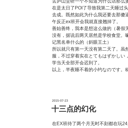
去庐山堂听一个不知道为什么话那么
在是太日了POI了导致我第二天睡过头，给陈
去成。既然如此为什么我还要去那傻
午反正ex班开会我就直接翘掉了。
善始善终，我本是想这么做的（暑假
没有，据说后两天居然是学校食堂。
记黑名单什么的（斜眼王土）
所以就只有第一天没有第二天了。虽
服，不过穿着实在とてもはずかしい
学当天全部开会迟到了。
以上，半夜睡不着的小约なのです。
投
2015-07-23
稿
十三点的幻化
日:
在EX班待了两个月无时不刻都在玩24