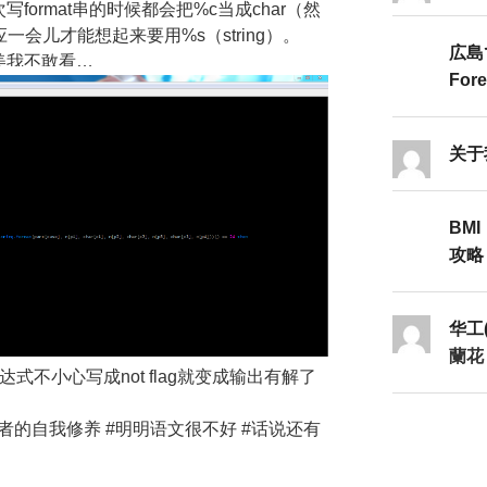
ormat串的时候都会把%c当成char（然
应一会儿才能想起来要用%s（string）。
広島
美我不敢看…
Fore
关于
BMI
攻略Ⅱ
华工
蘭花
式不小心写成not flag就变成输出有解了
一个作者的自我修养 #明明语文很不好 #话说还有