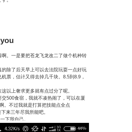
 you
着啊。一是要把苍龙飞龙改二了做个机种转
真的除了后天早上可以去法院玩耍一点好玩
票，估计又得去掉几千块。8.5到8.9，
在这以上奢求更多就有点过分了呢。
交500食宿，我就不凑热闹了，可以在厦
）的啊。不过我就是打算把技能点全点
就在接下来三年尽我所能吧。
先瞎一下我自己。