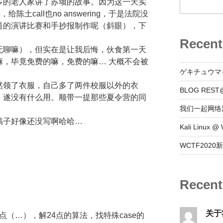
多的老人家讲了苏颂的故事。因为这一天实
土call也no answering，于是法院没
逼的演讲比赛和手抄报制作呢（斜眼），下
Recent
无聊嘛），但实在是让我后悔，伙食第一天
嘛，毕竟免费的嘛，免费的嘛… 大概不会被
ゲキチュウマ
然领了衣服，自己多了两件校服以外的衣
BLOG REST
，遂没有什么用。顺带一提那些夏令营的同
我们一起网络
稿子好像还没写啊哈哈…
Kali Linux
WCTF202
Recen
关于
点（…），解24点的算法，找特殊case的