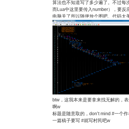
算法也不知道写了多少遍了。不过每次写f
而Lua中这里要传入number），要反
电脑关了所以随便放个图吧。代码太
btw，这我本来是要拿来找无解的，表达
啊w
标题是随意取的，don’t mind #
一篇稿子要写 #就写村民吧w