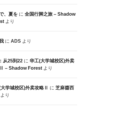
で、夏を
に
全国行脚之旅 – Shadow
st
より
我
に
ADS
より
：从25到22
に
华工(大学城校区)外卖
 – Shadow Forest
より
(大学城校区)外卖攻略Ⅱ
に
芝麻醬西
より