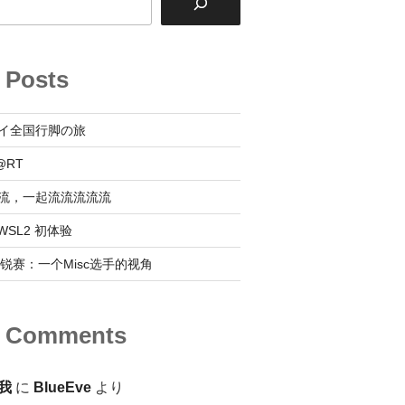
 Posts
イ全国行脚の旅
@RT
流，一起流流流流流
 @ WSL2 初体验
0新锐赛：一个Misc选手的视角
t Comments
我
に
BlueEve
より