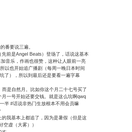
e. 高质量的番要说三遍。
是Angel Beats）登场了，话说这基本
剧本加音乐，作画也很赞，这种让人眼前一亮
。所以也开始追广播剧（每周一晚日本时间
um（被坑了），所以到最后还是要看一遍字幕
天，而是自然月。比如你这个月二十七号买了
月一号开始还要交钱。就是这么坑啊qwq
一半 #话说非热门生放根本不用会员嘛
w
上的我基本上都追了，因为是暑假（但是这
啊好空虚（大雾））
です。