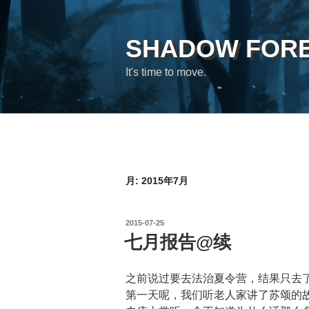
コ
ン
テ
SHADOW FOR
ン
It's time to move.
ツ
へ
ス
キ
ッ
プ
月:
2015年7月
投
2015-07-25
稿
七月报告@续
日:
之前说过要去法治夏令营，结果只去
第一天呢，我们听老人家讲了苏颂的