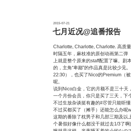
投
2015-07-21
稿
七月近况@追番报告
日:
Charlotte, Charlotte, Charlott
时隔五年，麻枝准的原创动画第二弹（先前
上就是整个原来的staff配置了嘛。
的，主角“卑鄙”的作品真是比较少见
22:30），也买了Nico的Premi
呢。
说到Nico白金，它的月额不是三十
一个月份会员，你只是买了三天，下个
不过生放杂谈挺有趣的#尽管只能听懂
不过买都买了（摊手）还能怎么办呢
这期的番除了枕男子和几部三期及以
个暑假好像什么都没干就过去1/3了
嘛就是这样，半夜睡不着的小约なの