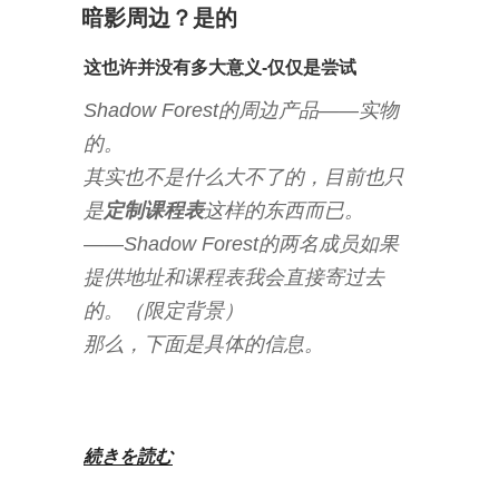
稿
暗影周边？是的
日:
这也许并没有多大意义-仅仅是尝试
Shadow Forest的周边产品——实物
的。
其实也不是什么大不了的，目前也只
是
定制课程表
这样的东西而已。
——Shadow Forest的两名成员如果
提供地址和课程表我会直接寄过去
的。（限定背景）
那么，下面是具体的信息。
“暗
続きを読む
影