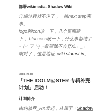
部署wikimedia: Shadow Wiki
详细过程就不说了，一路next step完
事。
logo和icon改一下，几个页面建一
下，.htaccess改一下，什么事都结了
╮(╯▽╰)╭希望我不会弃坑←_←
啊对了，这是地址:
wiki.sforest.in
。
投
2013-09-10
稿
「THE IDOLM@STER 专辑补完
日:
计划」启动！
计划简介
由约修亚_RK发起，从属于「
Shadow