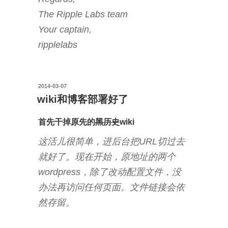
The Ripple Labs team
Your captain,
ripplelabs
投
2014-03-07
稿
wiki和博客部署好了
日:
首先干掉原先的
黑历史
wiki
这活儿很简单，进后台把URL切过去
就好了。现在开始，原地址的两个
wordpress，除了改动配置文件，没
办法再访问任何页面。文件链接会依
然存留。