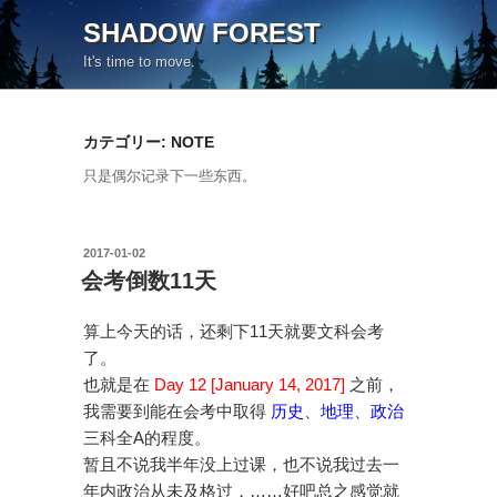
コ
SHADOW FOREST
ン
It's time to move.
テ
ン
ツ
カテゴリー:
NOTE
へ
ス
只是偶尔记录下一些东西。
キ
ッ
プ
投
2017-01-02
稿
会考倒数11天
日:
算上今天的话，还剩下11天就要文科会考
了。
也就是在
Day 12 [January 14, 2017]
之前，
我需要到能在会考中取得
历史
、
地理
、
政治
三科全A的程度。
暂且不说我半年没上过课，也不说我过去一
年内政治从未及格过，……好吧总之感觉就