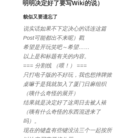
稿
明明决定好了要写Wiki的说）
日:
貌似又要遗忘了
说实话如果不下定决心的话连这篇
Post可能都出不来呢）戳
希望是开玩笑吧～希望……
以上是和标题有关的内容。
=== 分割线 （喂！） ===
只打电子版的不好玩，我也想摔牌掀
桌嘛于是我就加入了厦门日麻组织
（咦什么奇怪的展开）
结果就是决定好了这周日去被人裱
（咦有什么奇怪的东西混进来了
吗）。
现在的键盘有些键没法三个一起按所