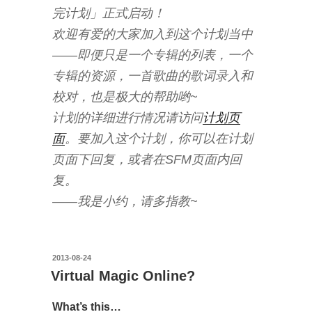
完计划」正式启动！
欢迎有爱的大家加入到这个计划当中
——即便只是一个专辑的列表，一个
专辑的资源，一首歌曲的歌词录入和
校对，也是极大的帮助哟~
计划的详细进行情况请访问
计划页
面
。要加入这个计划，你可以在计划
页面下回复，或者在SFM页面内回
复。
——我是小约，请多指教~
投
2013-08-24
稿
Virtual Magic Online?
日:
What’s this…