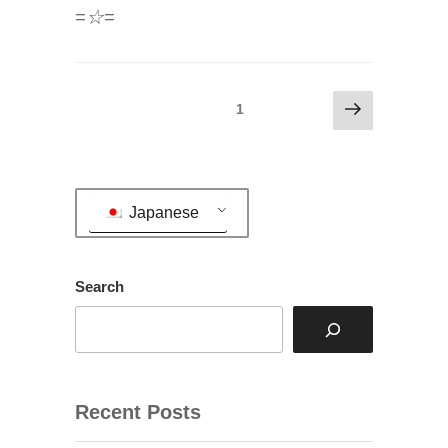
=☆=
投
次
固定ページ
1
の
稿
ペ
の
ー
ペ
ジ
Japanese
ー
ジ
送
Search
り
Recent Posts