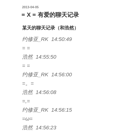
周
投
边？
2013-04-05
稿
= X = 有爱的聊天记录
是
日:
的”
の
某天的聊天记录（和浩然）
约修亚_RK 14:50:49
= =
浩然 14:55:50
= =
约修亚_RK 14:56:00
=。=
浩然 14:56:08
=,=
约修亚_RK 14:56:15
=ω=
浩然 14:56:23