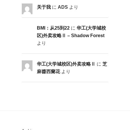
关于我
に
ADS
より
BMI：从25到22
に
华工(大学城校
区)外卖攻略Ⅱ – Shadow Forest
より
华工(大学城校区)外卖攻略Ⅱ
に
芝
麻醬西蘭花
より