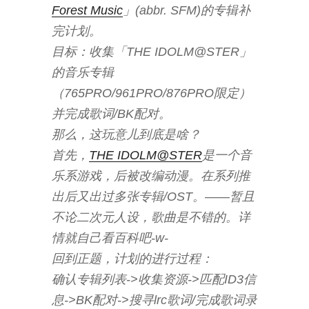
Forest Music
」(abbr. SFM)的专辑补
完计划。
目标：收集「THE IDOLM@STER」
的音乐专辑
（765PRO/961PRO/876PRO限定）
并完成歌词/BK配对。
那么，这玩意儿到底是啥？
首先，
THE IDOLM@STER
是一个音
乐系游戏，后被改编动漫。在系列推
出后又出过多张专辑/OST。——暂且
不论二次元人设，歌曲是不错的。详
情就自己看百科吧-w-
回到正题，计划的进行过程：
确认专辑列表->收集资源->匹配ID3信
息->BK配对->搜寻lrc歌词/完成歌词录