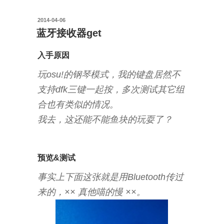
投
2014-04-06
稿
蓝牙接收器get
日:
入手原因
玩osu!的钢琴模式，我的键盘居然不
支持dfk三键一起按，多次测试其它组
合也有类似的情况。
我去，这还能不能鱼块的玩耍了？
预览&测试
事实上下面这张就是用Bluetooth传过
来的，×× 真他喵的慢 ××。