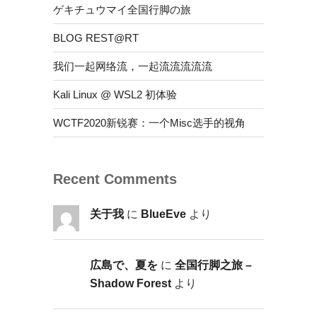
ゲキチュウマイ全国行脚の旅
BLOG REST@RT
我们一起网络流，一起流流流流流
Kali Linux @ WSL2 初体验
WCTF2020新锐赛：一个Misc选手的视角
Recent Comments
关于我
に
BlueEve
より
広島で、夏を
に
全国行脚之旅 –
Shadow Forest
より