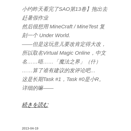
小约昨天看完了SAO第13卷】拖出去
赶暑假作业
然后很想用 MineCraft / MineTest 复
刻一个 Under World.
——但是这玩意儿要改肯定得大改，
所以取名Virtual Magic Online，中文
名……唔……「魔法之界」（什）
……算了谁有建议的发评论吧…
这是长期Task #1，Task #0是小R。
详细的嘛——
“Virtual
続きを読む
Magic
Online?”
投
2013-04-19
の