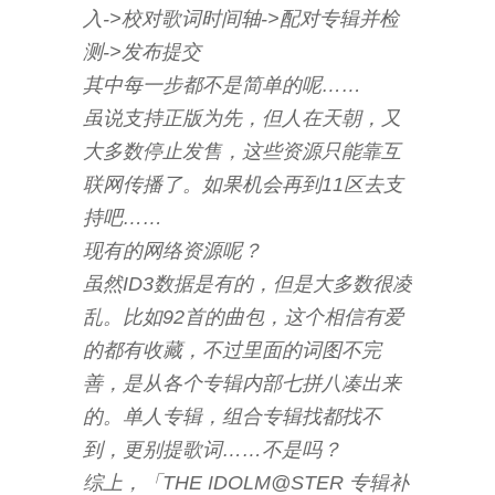
入->校对歌词时间轴->配对专辑并检
测->发布提交
其中每一步都不是简单的呢……
虽说支持正版为先，但人在天朝，又
大多数停止发售，这些资源只能靠互
联网传播了。如果机会再到11区去支
持吧……
现有的网络资源呢？
虽然ID3数据是有的，但是大多数很凌
乱。比如92首的曲包，这个相信有爱
的都有收藏，不过里面的词图不完
善，是从各个专辑内部七拼八凑出来
的。单人专辑，组合专辑找都找不
到，更别提歌词……不是吗？
综上，「THE IDOLM@STER 专辑补