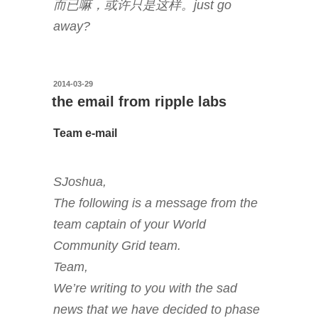
而已嘛，或许只是这样。just go
away?
投
2014-03-29
稿
the email from ripple labs
日:
Team e-mail
SJoshua,
The following is a message from the
team captain of your World
Community Grid team.
Team,
We’re writing to you with the sad
news that we have decided to phase