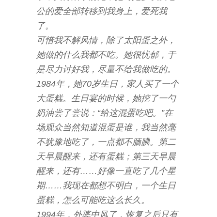
公的爱全部转移到我身上，爱死我
了。
可惜我不解风情，除了太阳蛋之外，
她做的什么我都不吃。她很忧郁，于
是尽力讨好我，尽量不给我做吃的。
1984年，她70岁生日，家人买了一个
大蛋糕。生日宴的时候，她挖了一勺
奶油尝了尝说：“给这混蛋吃吧。”在
场观众当然知道混蛋是谁，我当然毫
不犹豫地吃了，一点都不腼腆。第二
天早晨醒来，还有蛋糕；第三天早晨
醒来，还有……好像一直吃了几个星
期……我现在都想不明白，一个生日
蛋糕，怎么可能吃这么长久。
1994年，外婆中风了，恢复之后只有