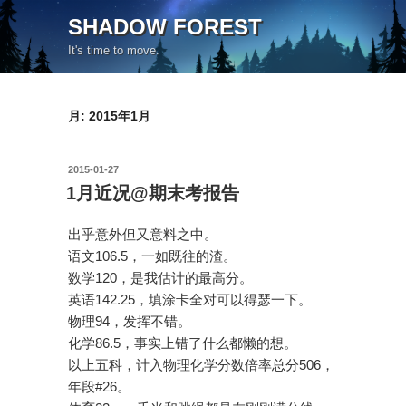
コ
SHADOW FOREST
ン
It's time to move.
テ
ン
ツ
月:
2015年1月
へ
ス
キ
投
2015-01-27
ッ
稿
1月近况@期末考报告
日:
プ
出乎意外但又意料之中。
语文106.5，一如既往的渣。
数学120，是我估计的最高分。
英语142.25，填涂卡全对可以得瑟一下。
物理94，发挥不错。
化学86.5，事实上错了什么都懒的想。
以上五科，计入物理化学分数倍率总分506，
年段#26。