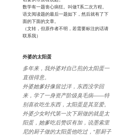
数学有一题丧心病狂。叫做T系二次方程。
语文阅读题的最后一题如下，然后就有了下
面的下面的文章。
（文转，但原作者不明，若需要标注的话请
联系我）
外婆的太阳蛋
多年来，我外婆对自己煎的太阳蛋一
直很得意。
外婆她爹好像留过洋，东西没学回
来，学了一身资产阶级臭毛病——特
别喜欢吃生东西，太阳蛋是其至爱。
外婆少女时代第一次下厨做的就是太
阳蛋，她爹吃后赞叹有加，说墨索里
尼的厨子做的太阳蛋他吃过，“那厨子