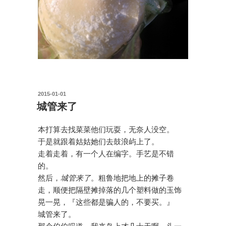
投
2015-01-01
稿
城管来了
日:
本打算去找菜菜他们玩耍，无奈人没空。
于是就跟着姑姑她们去鼓浪屿上了。
走着走着，有一个人在编字。手艺是不错
的。
然后，
城管来了
。粗鲁地把地上的摊子卷
走，顺便把隔壁摊掉落的几个塑料做的玉饰
晃一晃，『这些都是骗人的，不要买。』
城管来了。