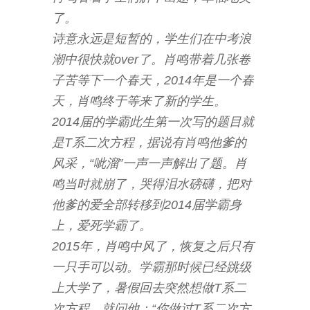
了。
诗意永远是短暂的，学生们在中考浪
潮中很快就over了。肖鸣带着几张卷
子苦等下一个春天，2014年是一个春
天，肖鸣终于等来了新的学生。
2014届的学霸此生第一次写的题目就
是T系二次方程，据说有肖鸣他爹的
风采，“呲溜”一声一声解出了题。肖
鸣当时就崩了，哭得泪水磅礴，把对
他爹的爱全部转移到2014届学霸身
上，爱死学霸了。
2015年，肖鸣中风了，恢复之后只有
一只手可以动。学霸那时候已经跳级
上大学了，暑假回去突然想做T系二
次方程，就问他：“你做过T系二次方