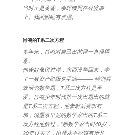
当时正是黄昏，余晖映照在外婆脸
上。我的眼眶有点湿。
肖鸣的T系二次方程
多年来，肖鸣对自己出的题一直很得
意。
他爹好像留过洋，东西没学回来，学
了一身资产阶级臭毛病——— 特别喜
欢研究数学题，T系二次方程是至
爱。肖鸣少年时代第一次出题出的就
是T系二次方程，他爹解后赞叹有
加，说墨索里尼的数学家出的T系二
次方程他解过，“那数学家当时40岁，
20年过去了，出题水平应该有所长