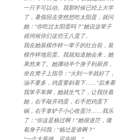
一只手可以动。我那时候已经上大学
了，暑假回去突然想吃太阳蛋，就问
她：“你吃过太阳蛋吗？”她说这辈子
就伺候你们这些王八蛋了。
我在她装模作样一辈子的灶台前，装
模作样地煎蛋。我就知道她会来，她
果然来了。她挪动半个身子到厨房，
坐在凳子上指导：“火到一半就好了，
油不要多，鸡蛋要斜着下……”后来看
我笨手笨脚，她就生气了，让我扶着
她，右手敲开鸡蛋，右手把鸡蛋下
锅，右手拿铲子小心收蛋汁……我乐
了：“你这是杨过啊！”她很迷茫，僵
着身子问我：“杨过是谁啊？”
“一个大英雄，可牛啦。”