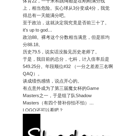
体育22，一千米和跳绳都是在刚刚满分线
上，相当危险。实心球从3分变成4分，我觉
得总有一天能满分吧。
至于政治，这就决定我究竟是否前三十了。
it’s up to god…
政治88。裸考这个分数相当满意，但是班均
分88.18。
历史79.5，说实话没脸见历史老师了。
于是，我目前的总分，七科，计入倍率后是
549.25分。年段顺位#32 （一分之差差三名啊
QAQ）。
谈成绩伤感情，说点开心的。
有点意外成为了第三届魔女杯的Game
Masters之一，于是组了队Shadow
Masters（有四个替补你怕不怕）…
LOGO还可以看吧？