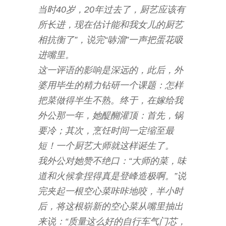
当时40岁，20年过去了，厨艺应该有
所长进，现在估计能和我女儿的厨艺
相抗衡了”，说完“哧溜”一声把蛋花吸
进嘴里。
这一评语的影响是深远的，此后，外
婆用毕生的精力钻研一个课题：怎样
把菜做得半生不熟。终于，在嫁给我
外公那一年，她醍醐灌顶：首先，锅
要冷；其次，烹饪时间一定缩至最
短！一个厨艺大师就这样诞生了。
我外公对她赞不绝口：“大师的菜，味
道和火候拿捏得真是登峰造极啊。”说
完夹起一根空心菜咔咔地咬，半小时
后，将这根崭新的空心菜从嘴里抽出
来说：“质量这么好的自行车气门芯，