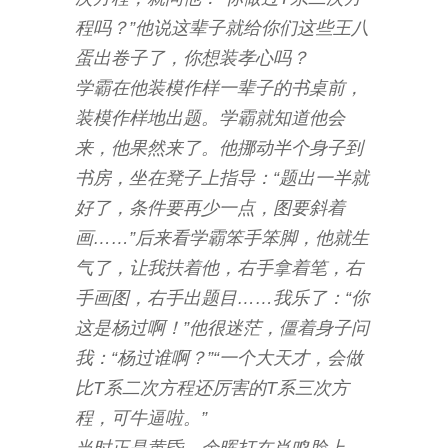
程吗？”他说这辈子就给你们这些王八
蛋出卷子了，你想装孝心吗？
学霸在他装模作样一辈子的书桌前，
装模作样地出题。学霸就知道他会
来，他果然来了。他挪动半个身子到
书房，坐在凳子上指导：“题出一半就
好了，条件要再少一点，图要斜着
画……”后来看学霸笨手笨脚，他就生
气了，让我扶着他，右手拿着笔，右
手画图，右手出题目……我乐了：“你
这是杨过啊！”他很迷茫，僵着身子问
我：“杨过谁啊？”“一个大天才，会做
比T系二次方程还厉害的T系三次方
程，可牛逼啦。”
当时正是黄昏，余晖打在肖鸣脸上，