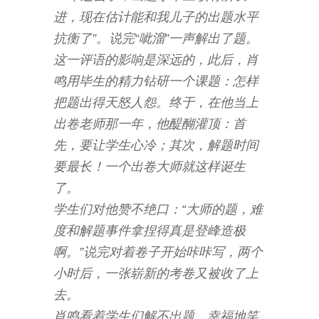
进，现在估计能和我儿子的出题水平
抗衡了”。说完“呲溜”一声解出了题。
这一评语的影响是深远的，此后，肖
鸣用毕生的精力钻研一个课题：怎样
把题出得天怒人怨。终于，在他当上
出卷老师那一年，他醍醐灌顶：首
先，要让学生心冷；其次，解题时间
要最长！一个出卷大师就这样诞生
了。
学生们对他赞不绝口：“大师的题，难
度和解题事件拿捏得真是登峰造极
啊。”说完对着卷子开始咔咔写，两个
小时后，一张崭新的考卷又被收了上
去。
肖鸣看着学生们解不出题，幸福地笑