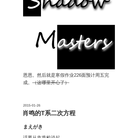
恩恩。然后就是寒假作业226面预计周五完
成。
（这哪里开心了）
投
2015-01-26
稿
肖鸣的T系二次方程
日:
まえがき
话要从市质检说起。