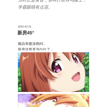
学霸眼睛有点湿。
投
2015-01-21
稿
新房45°
日:
截自幸腹涂鸦#2。
新房这简直洗白白了…