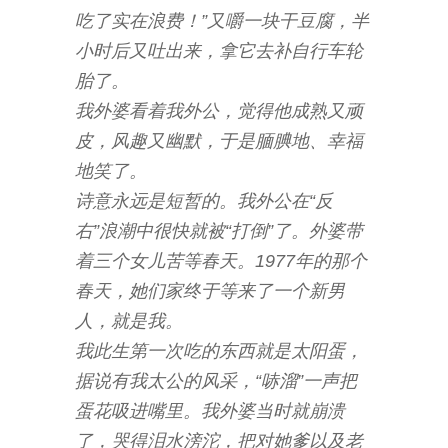
吃了实在浪费！”又嚼一块干豆腐，半
小时后又吐出来，拿它去补自行车轮
胎了。
我外婆看着我外公，觉得他成熟又顽
皮，风趣又幽默，于是腼腆地、幸福
地笑了。
诗意永远是短暂的。我外公在“反
右”浪潮中很快就被“打倒”了。外婆带
着三个女儿苦等春天。1977年的那个
春天，她们家终于等来了一个新男
人，就是我。
我此生第一次吃的东西就是太阳蛋，
据说有我太公的风采，“哧溜”一声把
蛋花吸进嘴里。我外婆当时就崩溃
了，哭得泪水滂沱，把对她爹以及老