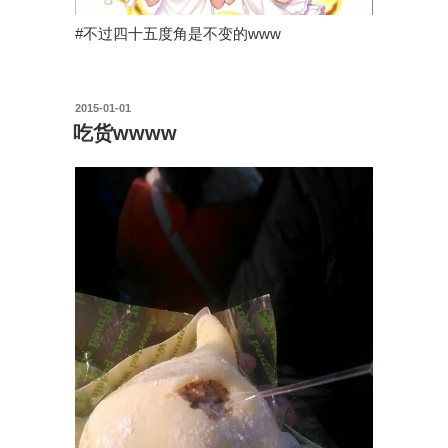
#不过四十五度角是不变的www
投
2015-01-01
稿
吃货wwww
日: