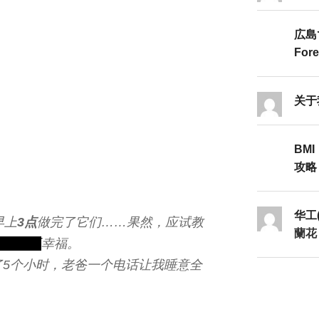
広島
Fore
关于
BMI
攻略Ⅱ
华工
早上
3点
做完了它们……果然，应试教
蘭花
孩子们不
幸福。
了5个小时，老爸一个电话让我睡意全