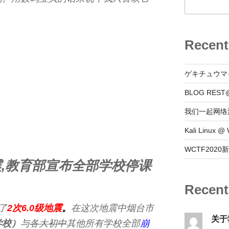
Recent
ゲキチュウマ
BLOG REST
我们一起网络
Kali Linux
WCTF202
震,教育部宣布全部学校停课
Recen
了
2次6.0级地震
。
在这次地震中烟台市
关于
学校）
与
各大初中
其他所有学校全部
崩