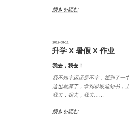
“作
続きを読む
业
完
结
投
2012-08-11
篇”
稿
升学 X 暑假 X 作业
の
日:
我去，我去！
我不知幸运还是不幸，摇到了一
这也就算了，拿到录取通知书，上
我去，我去，我去……
“升
続きを読む
学
X