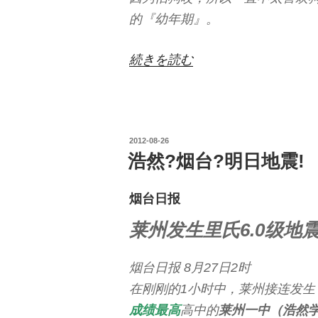
的『幼年期』。
“People
続きを読む
X
Dog”
の
投
2012-08-26
稿
浩然?烟台?明日地震!
日:
烟台日报
莱州发生里氏6.0级地
烟台日报 8月27日2时
在刚刚的1小时中，莱州接连发生
成绩最高
高中的
莱州一中（浩然