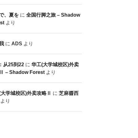
で、夏を
に
全国行脚之旅 – Shadow
st
より
我
に
ADS
より
：从25到22
に
华工(大学城校区)外卖
 – Shadow Forest
より
(大学城校区)外卖攻略Ⅱ
に
芝麻醬西
より