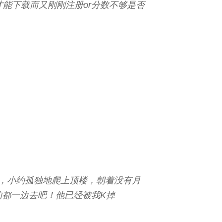
才能下载而又刚刚注册or分数不够是否
36分，小约孤独地爬上顶楼，朝着没有月
的都一边去吧！他已经被我K掉