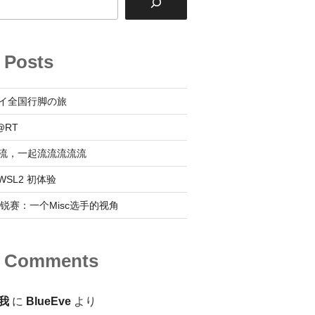
 Posts
イ全国行脚の旅
@RT
流，一起流流流流流
 @ WSL2 初体验
0新锐赛：一个Misc选手的视角
t Comments
我
に
BlueEve
より