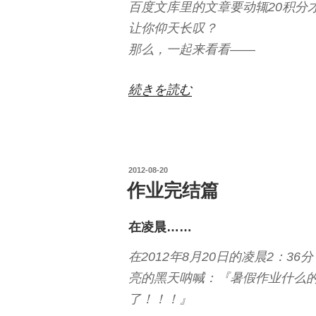
百度文库里的文章要动辄20积分
让你仰天长叹？
那么，一起来看看——
“当
続きを読む
你
到
了
投
2012-08-20
土
稿
作业完结篇
豆
日:
网……”
在凌晨……
の
在2012年8月20日的凌晨2：
亮的黑天呐喊：『暑假作业什么
了！！！』