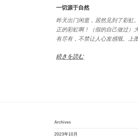
一切源于自然
昨天出门闲逛，居然见到了彩虹
正的彩虹啊！（假的自己做过）
有尽有，不禁让人心发感慨。上
“看
続きを読む
到
彩
虹”
の
Archives
2023年10月