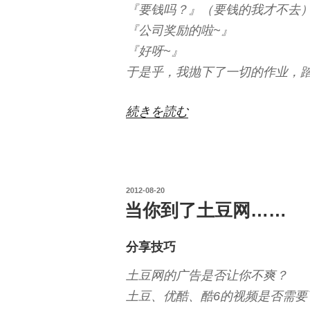
『要钱吗？』（要钱的我才不去
『公司奖励的啦~』
『好呀~』
于是乎，我抛下了一切的作业，踏
“云
続きを読む
水
谣，
一
投
2012-08-20
段
稿
当你到了土豆网……
记
日:
忆”
分享技巧
の
土豆网的广告是否让你不爽？
土豆、优酷、酷6的视频是否需要