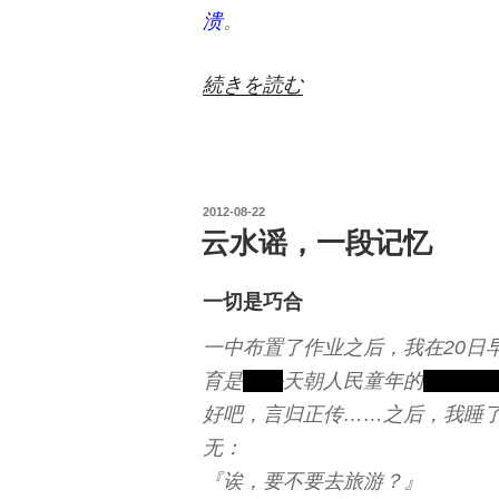
溃
。
“浩
続きを読む
然?
烟
台?
投
2012-08-22
明
稿
云水谣，一段记忆
日
日:
地
一切是巧合
震!”
一中布置了作业之后，我在20日
の
育是
扼杀
天朝人民童年的
主谋，
好吧，言归正传……之后，我睡
无：
『诶，要不要去旅游？』