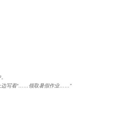
中。
边写着“……领取暑假作业……”