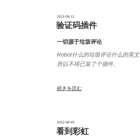
暑
投
2012-08-11
假
稿
验证码插件
X
日:
作
一切源于垃圾评论
业”
Robot什么的垃圾评论什么的英
の
所以不得已装了个插件。
“验
続きを読む
证
码
插
件”
投
2012-08-03
の
稿
看到彩虹
日: