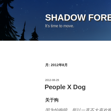
コ
ン
テ
SHADOW FOR
ン
It's time to move.
ツ
へ
ス
キ
ッ
プ
月:
2012年8月
投
2012-08-29
稿
People X Dog
日:
关于狗
因为怕狗咬，所以一直不太喜欢