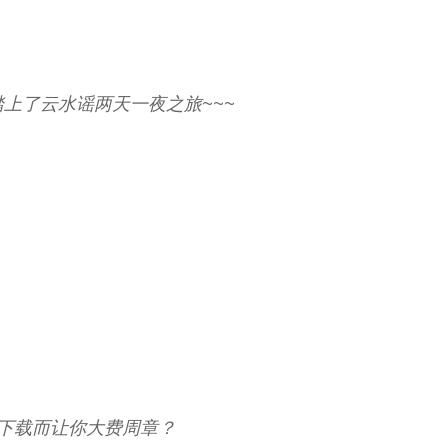
）
上了云水谣两天一夜之旅~~~
下载而让你大费周章？