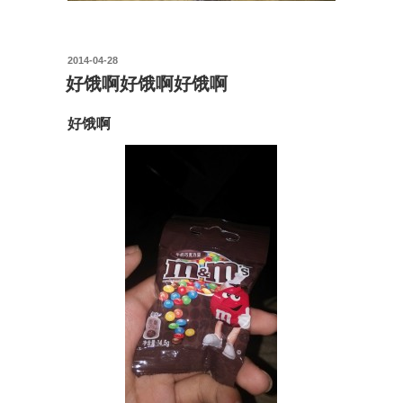
投
2014-04-28
稿
好饿啊好饿啊好饿啊
日:
好饿啊