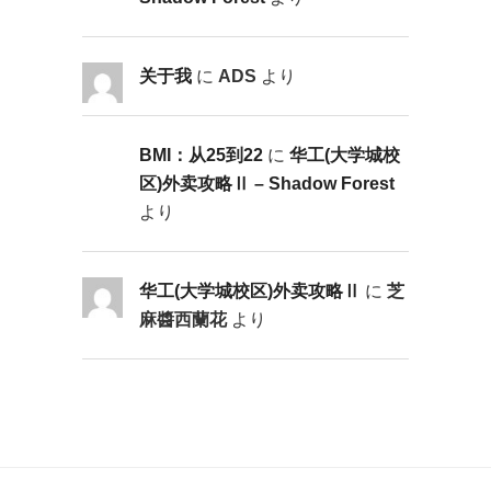
关于我
に
ADS
より
BMI：从25到22
に
华工(大学城校
区)外卖攻略Ⅱ – Shadow Forest
より
华工(大学城校区)外卖攻略Ⅱ
に
芝
麻醬西蘭花
より