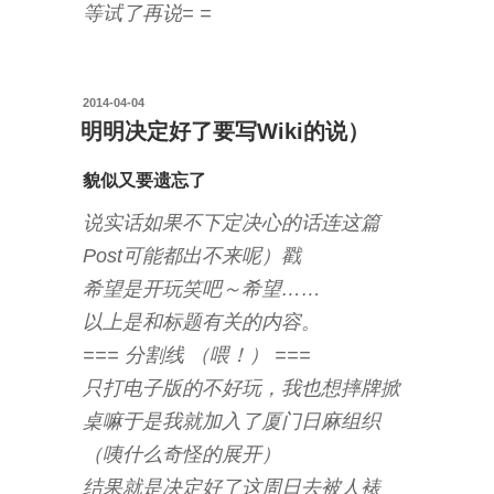
等试了再说= =
投
2014-04-04
稿
明明决定好了要写Wiki的说）
日:
貌似又要遗忘了
说实话如果不下定决心的话连这篇
Post可能都出不来呢）戳
希望是开玩笑吧～希望……
以上是和标题有关的内容。
=== 分割线 （喂！） ===
只打电子版的不好玩，我也想摔牌掀
桌嘛于是我就加入了厦门日麻组织
（咦什么奇怪的展开）
结果就是决定好了这周日去被人裱