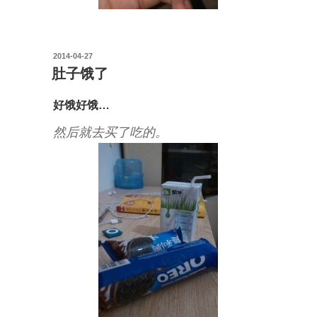
投
2014-04-27
稿
肚子饿了
日:
好饿好饿…
然后就去买了吃的。