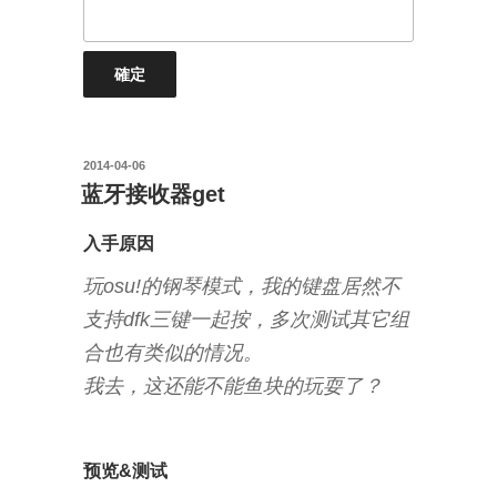
投
2014-04-06
稿
蓝牙接收器get
日:
入手原因
玩osu!的钢琴模式，我的键盘居然不
支持dfk三键一起按，多次测试其它组
合也有类似的情况。
我去，这还能不能鱼块的玩耍了？
预览&测试