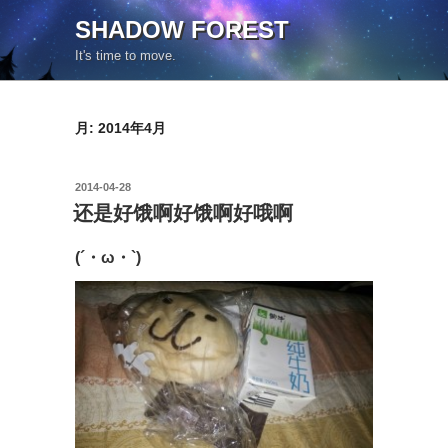
コ
SHADOW FOREST
ン
It's time to move.
テ
ン
ツ
月:
2014年4月
へ
ス
キ
投
2014-04-28
ッ
稿
还是好饿啊好饿啊好哦啊
日:
プ
(´・ω・`)