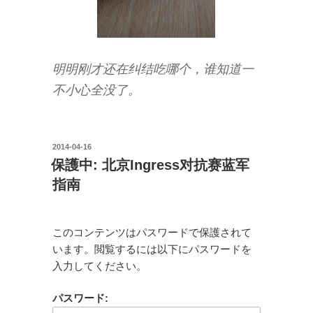
明明刚才还在纠结吃哪个，谁知道一
不小心全没了。
投
2014-04-16
稿
保護中: 北京Ingress对抗赛蓝军
日:
指南
このコンテンツはパスワードで保護されて
います。閲覧するには以下にパスワードを
入力してください。
パスワード: