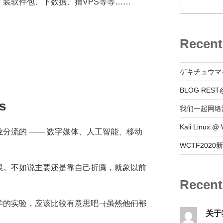
装软件包、下数据、捅VPS等等……
Recent
ゲキチュウマ
BLOG REST
s
我们一起网络
Kali Linux
分流的 —— 数字媒体、人工智能、移动
WCTF202
限。不如说主要还是靠自己折腾，就象以前
Recen
学的实验，应该比较有意思吧
（虽然他们都
关于