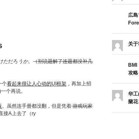
広島
Fore
s
关于
けた
だろ
うか
。
（别说题解了连题都没补几
BMI
攻略Ⅱ
一个
看起来很让人心动的UI框架
，再加上招
)一个再说。
华工
蘭花
版
。虽然连手册都没翻，但是凭着
游戏玩家
直接A上去了（ry