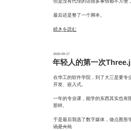
但是没有代理的话很多事情都不方便，
最后还是整了一个脚本。
“WSL2
続きを読む
的
Proxy
设
投
2020-09-17
置”
稿
年轻人的第一次Three.j
日:
の
在华工的软件学院，到了大三是要专业
开发、嵌入式。
一年的专业课，能学的东西其实也有
那样。
于是最后我选了数字媒体，做点图形
说是火坑