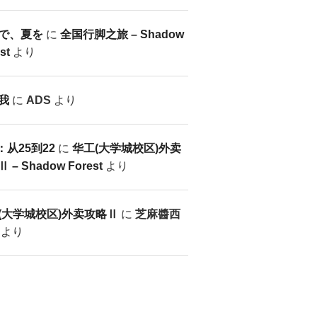
で、夏を
に
全国行脚之旅 – Shadow
st
より
我
に
ADS
より
：从25到22
に
华工(大学城校区)外卖
 – Shadow Forest
より
(大学城校区)外卖攻略Ⅱ
に
芝麻醬西
より