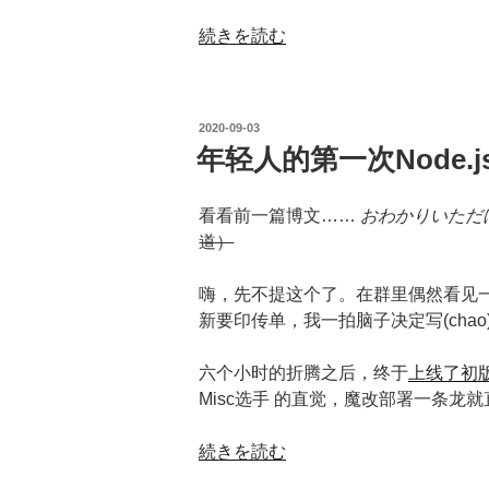
“年
続きを読む
轻
人
的
投
2020-09-03
第
稿
年轻人的第一次Node.j
日:
一
次
看看前一篇博文……
おわかりいただ
Three.js”
道）
の
嗨，先不提这个了。在群里偶然看见
新要印传单，我一拍脑子决定写(chao
六个小时的折腾之后，终于
上线了初
Misc选手 的直觉，魔改部署一条龙就
“年
続きを読む
轻