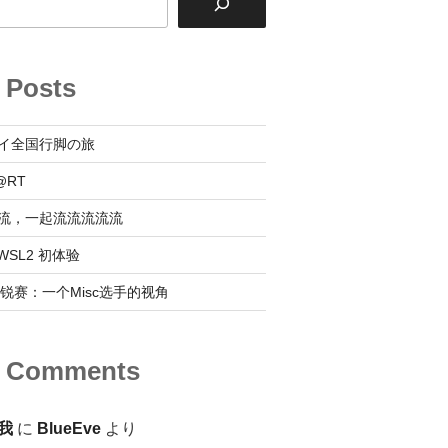
 Posts
イ全国行脚の旅
@RT
流，一起流流流流流
 @ WSL2 初体验
0新锐赛：一个Misc选手的视角
t Comments
我
に
BlueEve
より