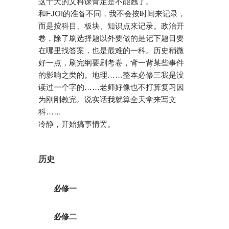
这十天的文科课肯定是不能翘了。
和FJOI的准备不同，我不会按时间来记录，
而是按科目、板块、知识点来记录。政治开
卷，除了刷选择题以外要做的是记下题目要
在哪里找答案，也是最难的一科。历史稍微
好一点，刷完纲要刷考卷，背一背某些事件
的影响之类的。地理……整本必修三我是没
读过一个字的……老师好像也不打算复习因
为刚刚教完。说实话我就算全天拿来写文
科……
冷静，开始搞事情罢。
历史
必修一
必修二