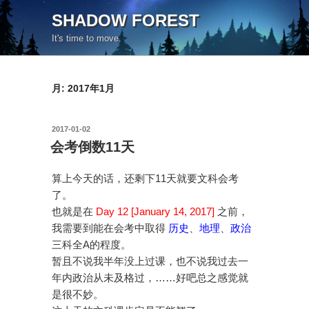
コ
SHADOW FOREST
ン
It's time to move.
テ
ン
ツ
月:
2017年1月
へ
ス
キ
投
2017-01-02
ッ
稿
会考倒数11天
日:
プ
算上今天的话，还剩下11天就要文科会考
了。
也就是在
Day 12 [January 14, 2017]
之前，
我需要到能在会考中取得
历史
、
地理
、
政治
三科全A的程度。
暂且不说我半年没上过课，也不说我过去一
年内政治从未及格过，……好吧总之感觉就
是很不妙。