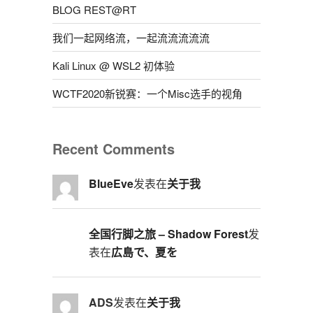
BLOG REST@RT
我们一起网络流，一起流流流流流
Kali Linux @ WSL2 初体验
WCTF2020新锐赛：一个Misc选手的视角
Recent Comments
BlueEve
发表在
关于我
全国行脚之旅 – Shadow Forest
发
表在
広島で、夏を
ADS
发表在
关于我