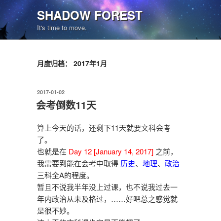
跳
SHADOW FOREST
至
It's time to move.
内
容
月度归档：
2017年1月
发
2017-01-02
布
会考倒数11天
于
算上今天的话，还剩下11天就要文科会考
了。
也就是在
Day 12 [January 14, 2017]
之前，
我需要到能在会考中取得
历史
、
地理
、
政治
三科全A的程度。
暂且不说我半年没上过课，也不说我过去一
年内政治从未及格过，……好吧总之感觉就
是很不妙。