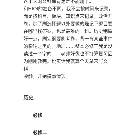
这十天的文科课肯定是不能翘了。
和FJOI的准备不同，我不会按时间来记录，
而是按科目、板块、知识点来记录。政治开
卷，除了刷选择题以外要做的是记下题目要
在哪里找答案，也是最难的一科。历史稍微
好一点，刷完纲要刷考卷，背一背某些事件
的影响之类的。地理……整本必修三我是没
读过一个字的……老师好像也不打算复习因
为刚刚教完。说实话我就算全天拿来写文
科……
冷静，开始搞事情罢。
历史
必修一
必修二