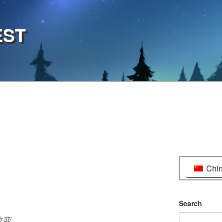
EST
Chi
Search
改变。