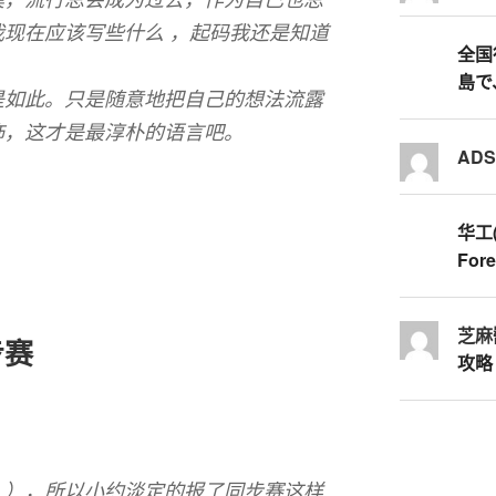
现在应该写些什么 ，起码我还是知道
全国行
島で
是如此。只是随意地把自己的想法流露
饰，这才是最淳朴的语言吧。
AD
华工
Fore
芝麻
同步赛
攻略
…），所以小约淡定的报了同步赛这样