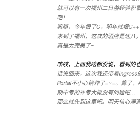
就可以有一次
福州二日游
经验积
吧！
嘛嘛，今年报了C，明年就报C+
来到了福州，这次的酒店是速八，
真是太完美了~
（还有Play Stat
备的习惯
咳咳，上面我啥都没说，看到的
话说回来，这次我还带着Ingre
Portal不小心给炸了=~=。算了，
期中考的补考大概没有问题吧…（
那么就先到这里吧。明天信心满满