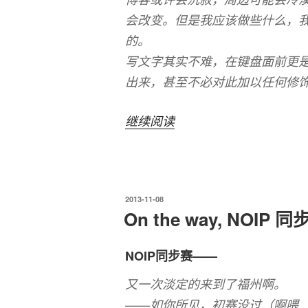
会改变。但是我应该做些什么，我
的。
写文字其实不难，在键盘面前更
出来，甚至不必对此加以任何修
“仅
继续阅读
此
而
已？
发
2013-11-08
我
布
On the way, NOIP 
不
于
高
NOIP同步赛——
兴！”
又一次淡定的来到了福州啊。
——如你所见，初赛没过（啊喂