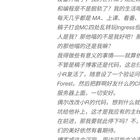
和编程是不是脱轨了？我的生活
每天几乎都是 MA、上课、看番
稿子打会MC四处乱转玩Ingre
人是我？那他喵的不是我好吧！那个N
的那他喵的还是我嘛？
我得做些有意义的事情——就算
不管是稿子博客还是代码，这总
小R复活了，随意设了一个验证问答
Forest。然后把群啊好友什么的C
服务器上面，一切安好。
偶尔改改小R的代码，想到什么
坑给他补上，这才是我应有的主线啊
在前进，那我要就此停下吗？不
们的美好依然有着期待。
博客或许会沉寂，周边可能会冷