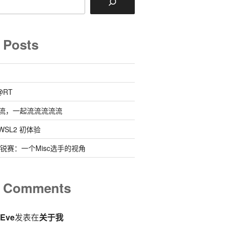
 Posts
@RT
流，一起流流流流流
 @ WSL2 初体验
0新锐赛：一个Misc选手的视角
t Comments
eEve
发表在
关于我