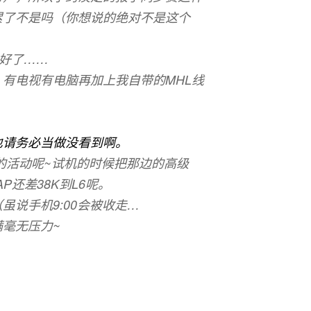
累了不是吗（你想说的绝对不是这个
+好了……
有电视有电脑再加上我自带的MHL线
ion Portable * 洪老师有半夜收走电子设
也请务必当做没看到啊。
ss的活动呢~试机的时候把那边的高级
AP还差38K到L6呢。
虽说手机9:00会被收走…
毫无压力~