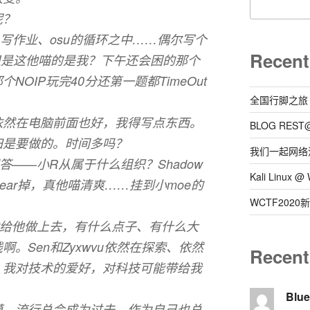
呢？
、写作业、osu的循环之中……偶尔写个
Recent
ss但是这他喵的是我？下午还会困的那个
OIP玩完40分还第一题都TimeOut
全国行脚之旅
依然在电脑前面也好，我得写点东西。
BLOG REST
归是要做的。时间多吗？
我们一起网络
——小R从属于什么组织？Shadow
Kali Linux
lear掉，真他喵清爽……挂到小moe的
WCTF202
就给他做上去，有什么点子、有什么大
。Sen和Zyxwvu依然在探索、依然
Recen
，我对技术的爱好，对科技可能带给我
Blu
漠，流行总会成为过去，作为自己也总