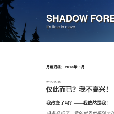
跳
至
SHADOW FOR
内
容
It's time to move.
月度归档：
2013年11月
发
2013-11-19
布
仅此而已？我不高兴！
于
我改变了吗？——我依然是我！
设备升级了，我的世界似乎随之