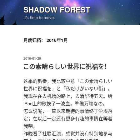
跳
SHADOW FOREST
至
It's time to move.
内
容
月度归档：
2016年1月
发
2016-01-29
布
この素晴らしい世界に祝福を！
于
这季的新番，我比较中意「この素晴らしい
世界に祝福を」と「私だけがいない街」。
我现在在去机场的路上，去清华待五天。给
iPod上的歌换了一波血，準備万端なの。
怎么说呢，一直以来期待的事情终于尘埃落
定；在以后一定还有更多有趣的事情在等着
我吧。
昨晚看了社联汇演，感觉并没有特别地参与