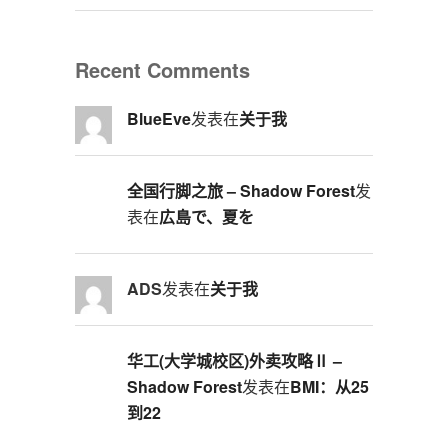
Recent Comments
BlueEve
发表在
关于我
全国行脚之旅 – Shadow Forest
发
表在
広島で、夏を
ADS
发表在
关于我
华工(大学城校区)外卖攻略Ⅱ –
Shadow Forest
发表在
BMI：从25
到22