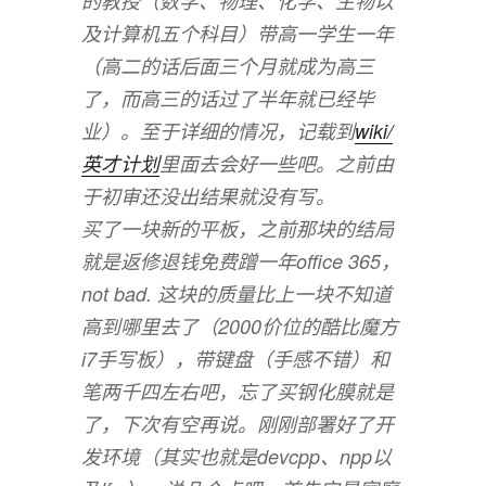
的教授（数学、物理、化学、生物以
及计算机五个科目）带高一学生一年
（高二的话后面三个月就成为高三
了，而高三的话过了半年就已经毕
业）。至于详细的情况，记载到
wiki/
英才计划
里面去会好一些吧。之前由
于初审还没出结果就没有写。
买了一块新的平板，之前那块的结局
就是返修退钱免费蹭一年office 365，
not bad. 这块的质量比上一块不知道
高到哪里去了（2000价位的酷比魔方
i7手写板），带键盘（手感不错）和
笔两千四左右吧，忘了买钢化膜就是
了，下次有空再说。刚刚部署好了开
发环境（其实也就是devcpp、npp以