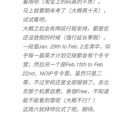
着用吧（淘宝上的码真的不贵）。
马上就要期末考了（大概再十天），
试试看吧。
大概之后会有两段行程安排，都是在
还没放假的时候（强行延长寒假）。
一段是Jan. 29th to Feb. 2去清华，似
乎每一届英才计划交接都会有个冬令
营；然后另一个是Feb.15th to Feb
22nd，NOIP冬令营。虽然只是二
等，不过学校还是全部报销了。去北
京那个机票自费，食宿Free，不知道
能不能看到雪呢（大概不行？）
这周六就拜师仪式了呢。期待。