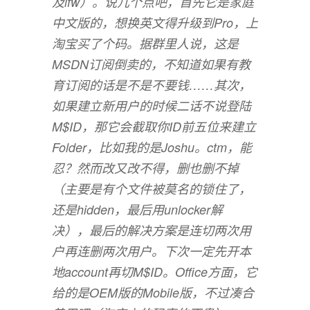
及lfw）。说几个点吧，首先它是家庭
中文版的，想换英文得升级到Pro，上
淘宝买了个码。据群里人说，这是
MSDN订阅倒卖的，不知道如果有教
育订阅的话是不是不要钱……其次，
如果建立新用户的时候二话不说登陆
M$ID，那它会截取你ID前五位来建立
Folder，比如我的是Joshu。ctm，能
忍？然而改又改不得，删也删不掉
（主要是有个文件被莫名的锁住了，
还是hidden，最后用unlocker解
决），最后的解决方案是连切两次用
户再连删两次用户。下次一定先开本
地account再切M$ID。Office方面，它
给的是OEM版的Mobile版，不过凑合