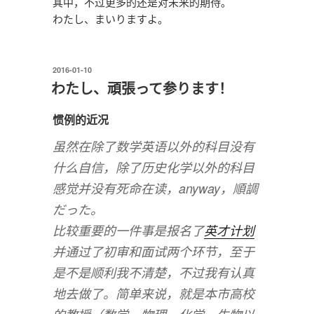
其中，不过更多的还是对未来的期待。
わたし、まいりますよ。
发
2016-01-10
布
わたし、頑張って参ります！
于
惯例的近况
虽然在除了数学英语以外的科目没有
什么自信，除了历史化学以外的科目
感觉并没有死命在读，anyway，順調
だった。
比较重要的一件事是报名了
英才计划
并通过了初审和面试两个环节，至于
是不是顺利我不清楚，不过我有认真
地去做了。简单来说，就是本市高校