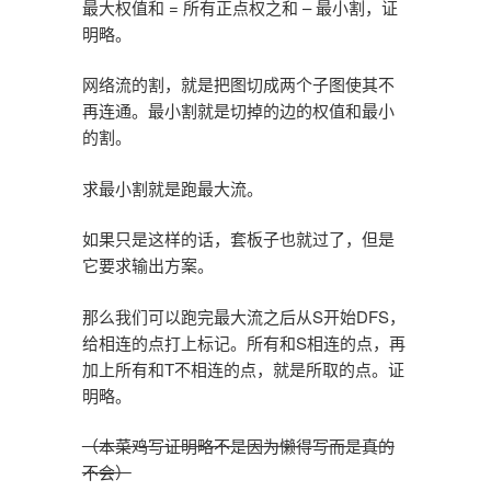
最大权值和 = 所有正点权之和 – 最小割，证
明略。
网络流的割，就是把图切成两个子图使其不
再连通。最小割就是切掉的边的权值和最小
的割。
求最小割就是跑最大流。
如果只是这样的话，套板子也就过了，但是
它要求输出方案。
那么我们可以跑完最大流之后从S开始DFS，
给相连的点打上标记。所有和S相连的点，再
加上所有和T不相连的点，就是所取的点。证
明略。
（本菜鸡写证明略不是因为懒得写而是真的
不会）