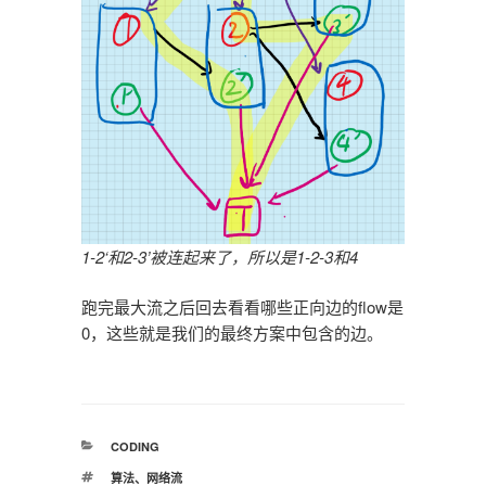
1-2‘和2-3’被连起来了，所以是1-2-3和4
跑完最大流之后回去看看哪些正向边的flow是
0，这些就是我们的最终方案中包含的边。
分
CODING
类
标
算法
、
网络流