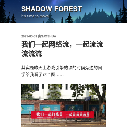
跳
SHADOW FOREST
至
It's time to move.
内
容
发
2021-03-31
由
SJOSHUA
布
我们一起网络流，一起流流
于
流流流
其实是昨天上游戏引擎的课的时候旁边的同
学给我看了这个图……