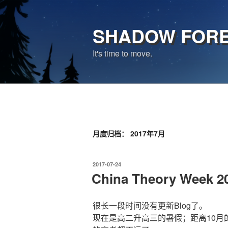
跳
至
SHADOW FOR
内
容
It's time to move.
月度归档：
2017年7月
发
2017-07-24
布
China Theory Week 2
于
很长一段时间没有更新Blog了。
现在是高二升高三的暑假；距离10月的T