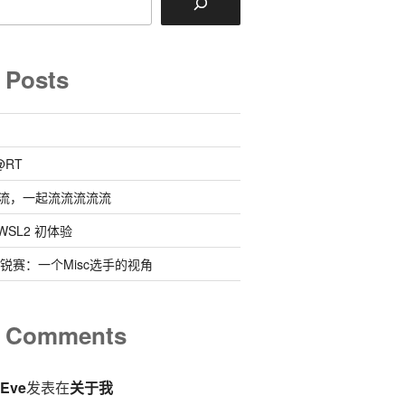
 Posts
@RT
流，一起流流流流流
 @ WSL2 初体验
0新锐赛：一个Misc选手的视角
t Comments
eEve
发表在
关于我