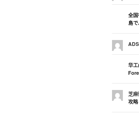
全国行
島で
AD
华工
Fore
芝麻
攻略