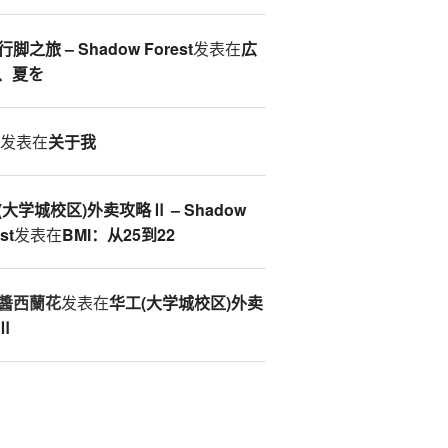
脚之旅 – Shadow Forest
发表在
広
、夏を
S
发表在
关于我
(大学城校区)外卖攻略Ⅱ – Shadow
st
发表在
BMI：从25到22
醬西蘭花
发表在
华工(大学城校区)外卖
Ⅱ