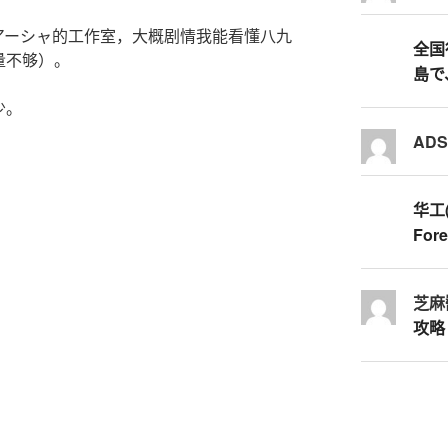
アーシャ的工作室，大概剧情我能看懂八九
全国行
量不够）。
島で
少。
AD
华工
Fore
芝麻
攻略