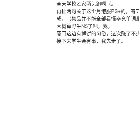
全天学校と家两头跑啊（。
再扯两句关于这个月港服PS+的，有
成，（物品并不能全部看懂毕竟单词
大概算野生N5了吧，我。
厦门这边有博饼的习俗，这次赚了不
接下来学生会有事，我先走了。