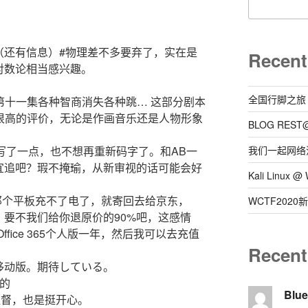
（还有信息）#物理差不多要弃了，实在是
Recent
我对数论相当感兴趣。
全国行脚之旅
然而第十一集各种智商消失各种跳… 这部分剧本
tte很高的评价，无论是作画音乐还是人物形象
BLOG REST
上稍微写了一点，也不想再重新码字了。和AB一
我们一起网络
宜追吧？瑕不掩瑜，从新审视的话可能会好
Kali Linux
那个平板充不了电了，就寄回去给京东，
WCTF202
要不我们给你退原价的90%吧，这感情
Office 365个人版一年，然后我可以去充值
Recen
移动版。期待している。
的
Blu
提督，也是挺开心。