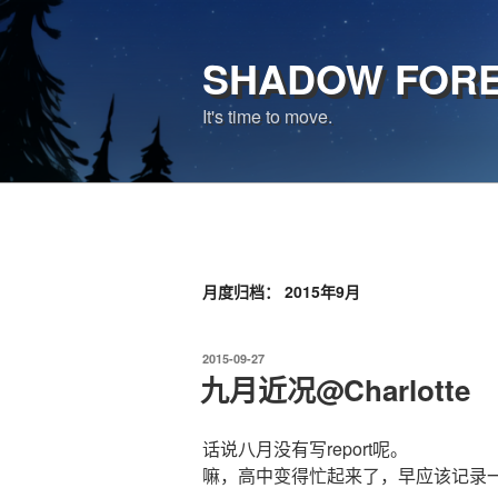
跳
至
SHADOW FOR
内
容
It's time to move.
月度归档：
2015年9月
发
2015-09-27
布
九月近况@Charlotte
于
话说八月没有写report呢。
嘛，高中变得忙起来了，早应该记录