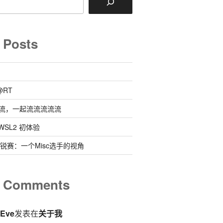
 Posts
@RT
流，一起流流流流流
 @ WSL2 初体验
0新锐赛：一个Misc选手的视角
t Comments
eEve
发表在
关于我