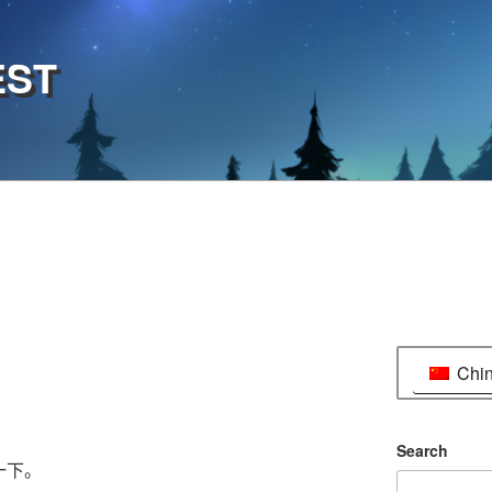
EST
Chi
Search
一下。