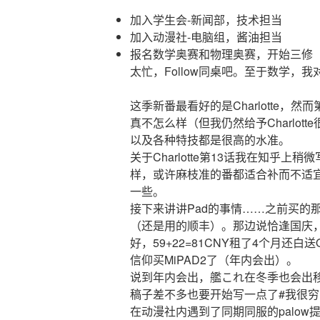
加入学生会-新闻部，技术担当
加入动漫社-电脑组，酱油担当
报名数学奥赛和物理奥赛，开始三修
太忙，Follow同桌吧。至于数学，
这季新番最看好的是Charlotte，
真不怎么样（但我仍然给予Charlo
以及各种特技都是很高的水准。
关于Charlotte第13话我在知乎
样，或许麻枝准的番都适合补而不适
一些。
接下来讲讲Pad的事情……之前买的
（还是用的顺丰）。那边说恰逢国庆，
好，59+22=81CNY租了4个月还白送
信仰买MiPAD2了（年内会出）。
说到年内会出，艦これ在冬季也会出
稿子差不多也要开始写一点了#我很穷
在动漫社内遇到了同期同服的palow