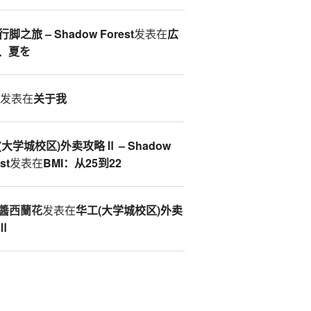
脚之旅 – Shadow Forest
发表在
広
、夏を
S
发表在
关于我
(大学城校区)外卖攻略Ⅱ – Shadow
st
发表在
BMI：从25到22
醬西蘭花
发表在
华工(大学城校区)外卖
Ⅱ