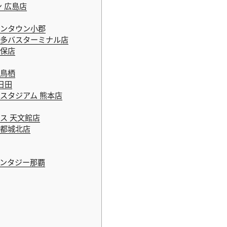
 広島店
ンタウン小郡
多バスターミナル店
保店
鳥栖
日田
スタジアム 熊本店
ス 天文館店
都城北店
ンタジー那覇