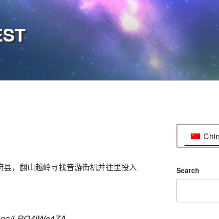
EST
Chi
府县，翻山越岭寻找音游街机并往里投入
Search
/t.co/LRQ4jWc4ZA