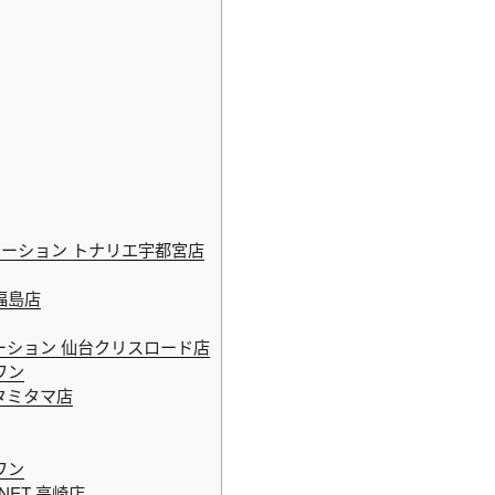
ーション トナリエ宇都宮店
福島店
ション 仙台クリスロード店
ワン
タミタマ店
ワン
NET 高崎店