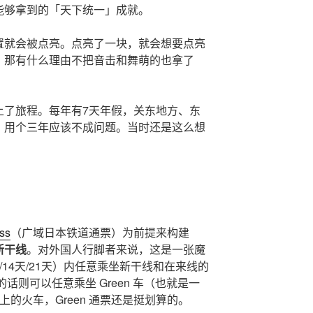
能够拿到的「天下统一」成就。
置就会被点亮。点亮了一块，就会想要点亮
，那有什么理由不把音击和舞萌的也拿了
上了旅程。每年有7天年假，关东地方、东
，用个三年应该不成问题。当时还是这么想
ss
（广域日本铁道通票）为前提来构建
新干线
。对外国人行脚者来说，这是一张魔
14天/21天）内任意乘坐新干线和在来线的
的话则可以任意乘坐 Green 车（也就是一
的火车，Green 通票还是挺划算的。