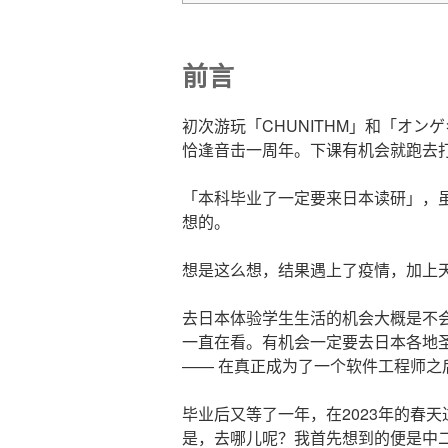
前言
初次游玩「CHUNITHM」和「オン
恰逢音击一周年。下课有机会就跑去
「本科毕业了一定要来日本读研」，
想的。
想是这么想，结果遇上了疫情，加上天上
去日本体验学生生活的机会大概是不
一直在看。有机会一定要去日本各地圣
—— 在真正成为了一个软件工程师之
毕业后又等了一年，在2023年的春
是，去哪儿呢？我首先想到的便是中