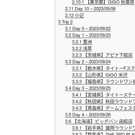
2.10.1
【東京都】GiGO 秋葉原
2.11
Day 10 – 2023/05/08
2.12
小记
3
Trip 2
3.1
Day 0 – 2023/09/22
3.2
Day 1 – 2023/09/23
3.2.1
豊洲
3.2.2
浅草
3.2.3
【茨城県】アピナ下館店
3.3
Day 2 – 2023/09/24
3.3.1
【栃木県】タイトーFステ
3.3.2
【山形県】GiGO 米沢
3.3.3
【福島県】ラウンドワン
3.4
Day 3 – 2023/09/25
3.4.1
【宮城県】タイトーステー
3.4.2
【秋田県】秋田ラウンド
3.4.3
【青森県】ゲームフェス
3.5
Day 4 – 2023/09/26
3.6
【北海道】ビッグバン 函館店
3.6.1
【岩手県】盛岡ラウンド
3.6.2
【群馬県】THE 3RD PLA