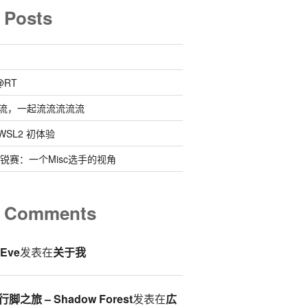
 Posts
@RT
流，一起流流流流流
 @ WSL2 初体验
0新锐赛：一个Misc选手的视角
t Comments
eEve
发表在
关于我
脚之旅 – Shadow Forest
发表在
広