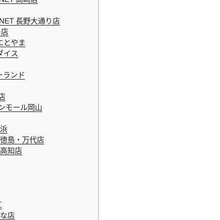
ANET 長野大通り店
ー店
エとやま
ダイス
ーランド
店
ンモール岡山
浜
徳島・万代店
高知店
江
な店