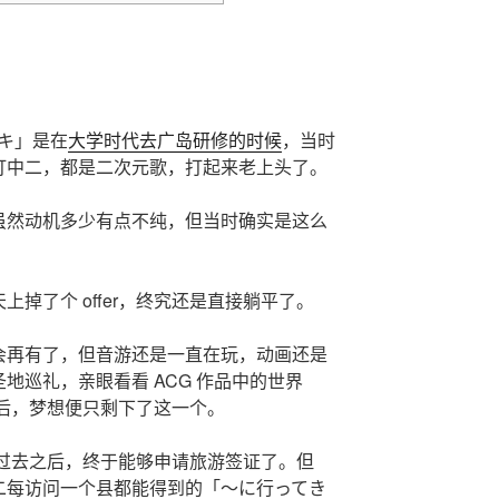
ゲキ」是在
大学时代去广岛研修的时候
，当时
打中二，都是二次元歌，打起来老上头了。
虽然动机多少有点不纯，但当时确实是这么
掉了个 offer，终究还是直接躺平了。
会再有了，但音游还是一直在玩，动画还是
地巡礼，亲眼看看 ACG 作品中的世界
后，梦想便只剩下了这一个。
天过去之后，终于能够申请旅游签证了。但
二每访问一个县都能得到的「～に行ってき