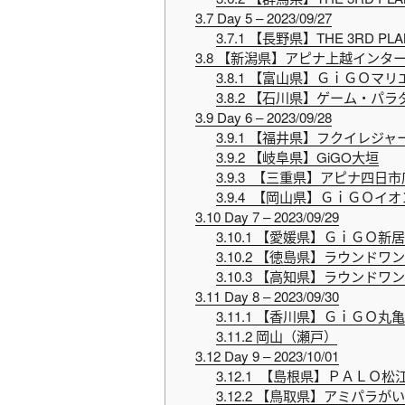
3.7
Day 5 – 2023/09/27
3.7.1
【長野県】THE 3RD PL
3.8
【新潟県】アピナ上越インタ
3.8.1
【富山県】ＧｉＧＯマリ
3.8.2
【石川県】ゲーム・パラ
3.9
Day 6 – 2023/09/28
3.9.1
【福井県】フクイレジャ
3.9.2
【岐阜県】GiGO大垣
3.9.3
【三重県】アピナ四日市
3.9.4
【岡山県】ＧｉＧＯイオ
3.10
Day 7 – 2023/09/29
3.10.1
【愛媛県】ＧｉＧＯ新居
3.10.2
【徳島県】ラウンドワン
3.10.3
【高知県】ラウンドワン
3.11
Day 8 – 2023/09/30
3.11.1
【香川県】ＧｉＧＯ丸亀
3.11.2
岡山（瀬戸）
3.12
Day 9 – 2023/10/01
3.12.1
【島根県】ＰＡＬＯ松
3.12.2
【鳥取県】アミパラがい