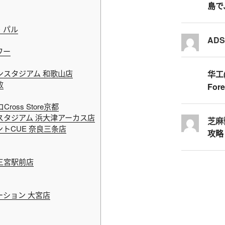
島で
・パル
AD
ワー
スタジアム 和歌山店
华工
败
Fore
ss Store京都
タジアム 浜大津アーカス店
芝麻
トCUE 奈良三条店
攻略
三宮駅前店
ション 大宮店