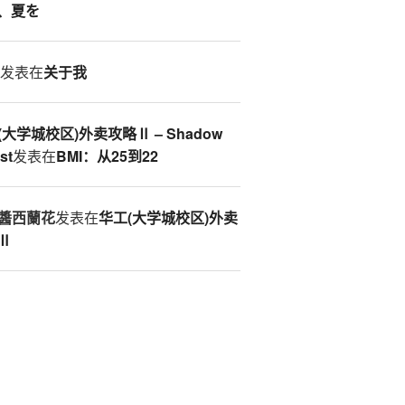
、夏を
S
发表在
关于我
(大学城校区)外卖攻略Ⅱ – Shadow
st
发表在
BMI：从25到22
醬西蘭花
发表在
华工(大学城校区)外卖
Ⅱ