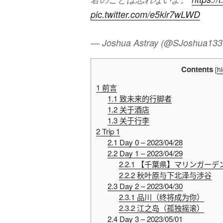
pic.twitter.com/e5kir7wLWD
— Joshua Astray (@SJoshua13
Contents
[
h
1
前言
1.1
致未来的行脚者
1.2
关于酒店
1.3
关于行李
2
Trip 1
2.1
Day 0 – 2023/04/28
2.2
Day 1 – 2023/04/29
2.2.1
【千葉県】マリンガーデ
2.2.2
秋叶原与下北泽与涉谷
2.3
Day 2 – 2023/04/30
2.3.1
品川（终将成为你）
2.3.2
江之岛（孤独摇滚）
2.4
Day 3 – 2023/05/01