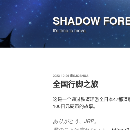
跳
至
SHADOW FOR
内
容
It's time to move.
发
2023-10-26
由
SJOSHUA
布
全国行脚之旅
于
这是一个通过铁道环游全日本47都道
100日元硬币的故事。
ありがとう、JRP。
君のことは忘れないよ。
https:/