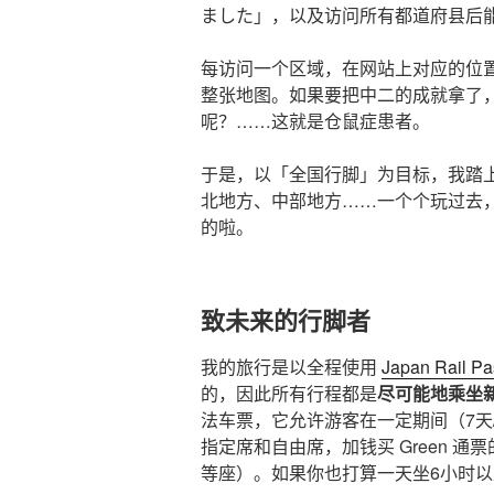
ました」，以及访问所有都道府县后
每访问一个区域，在网站上对应的位
整张地图。如果要把中二的成就拿了
呢？……这就是仓鼠症患者。
于是，以「全国行脚」为目标，我踏
北地方、中部地方……一个个玩过去
的啦。
致未来的行脚者
我的旅行是以全程使用
Japan Rail Pa
的，因此所有行程都是
尽可能地乘坐
法车票，它允许游客在一定期间（7天/
指定席和自由席，加钱买 Green 通票
等座）。如果你也打算一天坐6小时以上