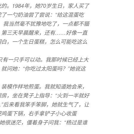
。1984年，她70岁生日，家人买了
了一勺奶油尝了尝说：“给这混蛋吃
，我当然毫不犹豫地吃了，一点都不腼
；第三天早晨醒来，还有……好像一直
明白，一个生日蛋糕，怎么可能吃这么
后只有一只手可以动。我那时候已经上大
就问她：“你吃过太阳蛋吗？”她说这
，装模作样地煎蛋。我就知道她会来，
房，坐在凳子上指导：“火到一半就好
”后来看我笨手笨脚，她就生气了，让
把鸡蛋下锅，右手拿铲子小心收蛋
”她很迷茫，僵着身子问我：“杨过是谁