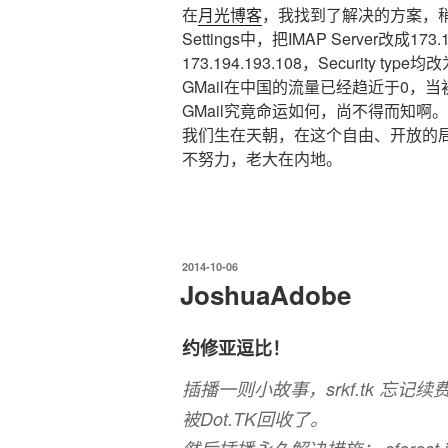
在
月光博客
，我找到了解决的方案，稍
Settings中，把IMAP Server改成173.
173.194.193.108，Security type均改为
GMail在中国的流量已经趋近于0，当
GMail究竟命运如何，尚不得而知啊
我们生在天朝，在这个自由、开放的局
不努力，老大在内地。
发
2014-10-06
布
JoshuaAdobe
于
约修亚逗比！
插播一则小故事，srkf.tk 忘
被Dot.TK回收了。