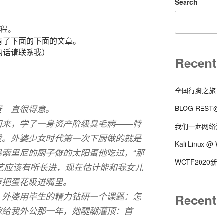
Search
方程。
有了下面的下面的文章。
的话请联系我）
Recent
全国行脚之旅
蛋一直很得意。
BLOG REST
回来，学了一身资产阶级臭毛病——特
我们一起网络
爱。外婆少女时代第一次下厨做的就是
Kali Linux
索里尼的厨子做的太阳蛋他吃过，“那
WCTF202
厨艺应该有所长进，现在估计能和我女儿
声把蛋花吸进嘴里。
，外婆用毕生的精力钻研一个课题：怎
Recen
嫁给我外公那一年，她醍醐灌顶：首