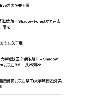
eEve
发表在
关于我
脚之旅 – Shadow Forest
发表在
広
、夏を
S
发表在
关于我
(大学城校区)外卖攻略Ⅱ – Shadow
st
发表在
BMI：从25到22
醬西蘭花
发表在
华工(大学城校区)外卖
Ⅱ