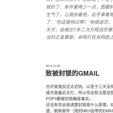
就好了，条件要再少一点，图要斜
生气了，让我扶着他，右手拿着
了：“你这是杨过啊！”他很迷茫，
天才，会做比T系二次方程还厉害
当时正是黄昏，余晖打在肖鸣脸
发
2014-12-29
布
致被封锁的GMAIL
于
也许是我反应太迟钝，以至于三天没
或许是最近太忙，所以也没有注意这些东西
POP3都被封锁确是事实。
还没有完全搞清楚封锁是什么原理，
惑，刷新邮件（用的MIUI自带的EMA