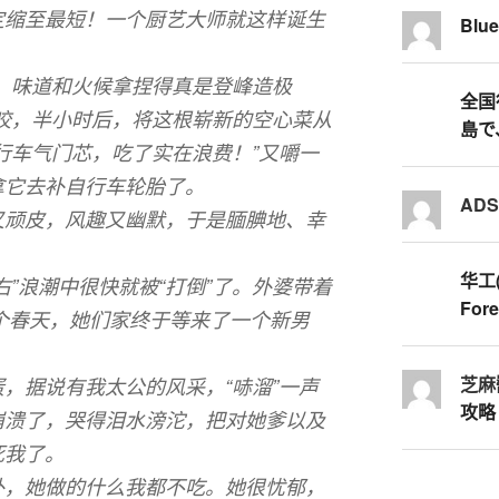
定缩至最短！一个厨艺大师就这样诞生
Blu
，味道和火候拿捏得真是登峰造极
全国行
咬，半小时后，将这根崭新的空心菜从
島で
行车气门芯，吃了实在浪费！”又嚼一
拿它去补自行车轮胎了。
AD
又顽皮，风趣又幽默，于是腼腆地、幸
华工
”浪潮中很快就被“打倒”了。外婆带着
Fore
那个春天，她们家终于等来了一个新男
芝麻
，据说有我太公的风采，“哧溜”一声
攻略
崩溃了，哭得泪水滂沱，把对她爹以及
死我了。
外，她做的什么我都不吃。她很忧郁，