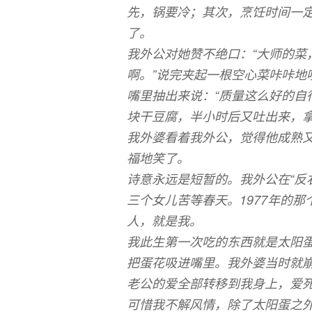
先，锅要冷；其次，烹饪时间一
了。
我外公对她赞不绝口：“大师的菜
啊。”说完夹起一根空心菜咔咔地
嘴里抽出来说：“质量这么好的自
块干豆腐，半小时后又吐出来，
我外婆看着我外公，觉得他成熟
福地笑了。
诗意永远是短暂的。我外公在“反右
三个女儿苦等春天。1977年的
人，就是我。
我此生第一次吃的东西就是太阳蛋
把蛋花吸进嘴里。我外婆当时就
老公的爱全部转移到我身上，爱
可惜我不解风情，除了太阳蛋之