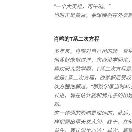
“一个大英雄，可牛啦。”
当时正是黄昏，余晖映照在外婆
肖鸣的T系二次方程
多年来，肖鸣对自己出的题一直
他爹好像留过洋，东西没学回来，
喜欢研究数学题，T系二次方程
就是T系二次方程，他爹解后赞叹
次方程他解过，“那数学家当时4
长进，现在估计能和我儿子的出题
题。
这一评语的影响是深远的，此后
样把题出得天怒人怨。终于，在
首先，要让学生心冷；其次，解