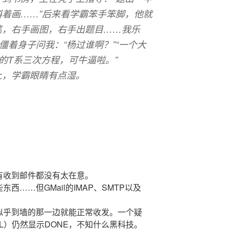
着画……”后来看学霸笨手笨脚，他就
笔，右手画图，右手出题目……我乐
僵着身子问我：“杨过谁啊？”“一个大
的T系三次方程，可牛逼啦。”
上，学霸眼睛有点湿。
有收到邮件都没有太在意。
……但GMail的IMAP、SMTP以及
似乎到墙的那一边就能正常收发。一个疑
IL）仍然显示DONE，不知什么黑科技。