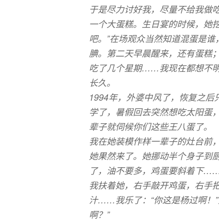
于是尽力讨好我，尽量不给我做吃的
一个大蛋糕。生日宴的时候，她挖
吧。”在场观众当然知道混蛋是谁
腆。第二天早晨醒来，还有蛋糕
吃了几个星期……我现在都想不
长久。
1994年，外婆中风了，恢复之
学了，暑假回去突然想吃太阳蛋，
辈子就伺候你们这些王八蛋了。
我在她装模作样一辈子的灶台前
她果然来了。她挪动半个身子到厨
了，油不要多，鸡蛋要斜着下……
我扶着她，右手敲开鸡蛋，右手
汁……我乐了：“你这是杨过啊！
啊？”