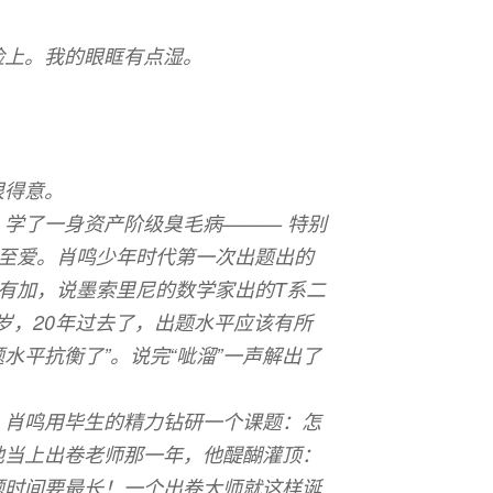
脸上。我的眼眶有点湿。
很得意。
学了一身资产阶级臭毛病——— 特别
是至爱。肖鸣少年时代第一次出题出的
有加，说墨索里尼的数学家出的T系二
0岁，20年过去了，出题水平应该有所
水平抗衡了”。说完“呲溜”一声解出了
，肖鸣用毕生的精力钻研一个课题：怎
他当上出卷老师那一年，他醍醐灌顶：
题时间要最长！一个出卷大师就这样诞