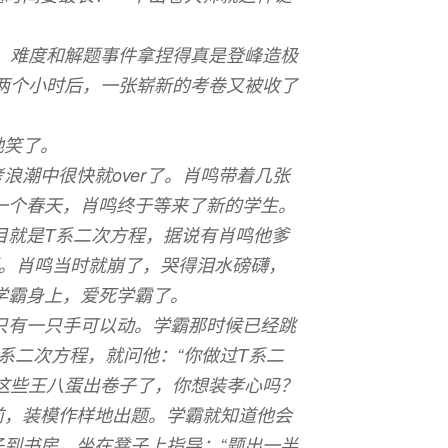
，难度和解题事件拿捏得真是登峰造极
两个小时后，一张崭新的考卷又被收了
地笑了。
浪潮中很快就over了。肖鸣带着几张
是一个春天，肖鸣终于等来了新的学生。
题目就是T系二次方程，据说有肖鸣他爹
题。肖鸣当时就崩了，哭得泪水磅礴，
届学霸身上，爱死学霸了。
后只有一只手可以动。学霸那时候已经跳
系二次方程，就问他：“你做过T系二
这些王八蛋出卷子了，你想装孝心吗？
前，装模作样地出题。学霸就知道他会
到书房，坐在凳子上指导：“题出一半