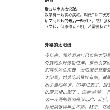
话要从市质检说起。
数学有一题丧心病狂。叫做T系二次
语文阅读题的最后一题如下，然后就
（文转，但原作者不明，若需要标注
外婆的太阳蛋
多年来，我外婆对自己煎的太阳
外婆她爹好像留过洋，东西没学
别喜欢吃生东西，太阳蛋是其至
太阳蛋，她爹吃后赞叹有加，说墨
厨子当时40岁，20年过去了，
的厨艺相抗衡了”，说完“哧溜”一
这一评语的影响是深远的，此后
样把菜做得半生不熟。终于，在