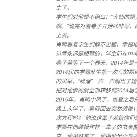
生了。
学生们对他赞不绝口：“大师的题
啊。”说完对着卷子开始咔咔写，
上去。
肖鸣看着学生们解不出题，幸福
诗意永远是短暂的，学生们在中考
卷子苦等下一个春天，2014年
2014届的学霸此生第一次写的
的风采，“呲溜”一声一声解出了
把对他爹的爱全部转移到2014
2015年，肖鸣中风了，恢复之
级上大学了，暑假回去突然想做T
次方程吗？”他说这辈子就给你们
学霸在他装模作样一辈子的书桌
来，他果然来了。他挪动半个身子