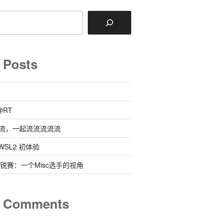
 Posts
@RT
流，一起流流流流流
 @ WSL2 初体验
0新锐赛：一个Misc选手的视角
t Comments