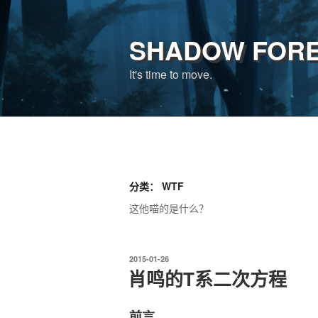
跳
至
SHADOW FOR
内
容
It's time to move.
分类：
WTF
这他喵的是什么？
发
2015-01-26
布
肖鸣的T系二次方程
于
前言