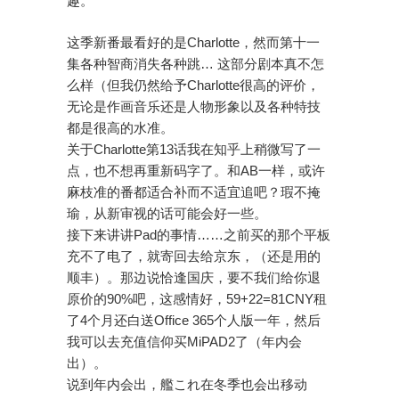
趣。
这季新番最看好的是Charlotte，然而第十一
集各种智商消失各种跳… 这部分剧本真不怎
么样（但我仍然给予Charlotte很高的评价，
无论是作画音乐还是人物形象以及各种特技
都是很高的水准。
关于Charlotte第13话我在知乎上稍微写了一
点，也不想再重新码字了。和AB一样，或许
麻枝准的番都适合补而不适宜追吧？瑕不掩
瑜，从新审视的话可能会好一些。
接下来讲讲Pad的事情……之前买的那个平板
充不了电了，就寄回去给京东，（还是用的
顺丰）。那边说恰逢国庆，要不我们给你退
原价的90%吧，这感情好，59+22=81CNY租
了4个月还白送Office 365个人版一年，然后
我可以去充值信仰买MiPAD2了（年内会
出）。
说到年内会出，艦これ在冬季也会出移动