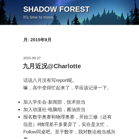
コ
SHADOW FOREST
ン
It's time to move.
テ
ン
ツ
月:
2015年9月
へ
ス
キ
投
2015-09-27
ッ
稿
九月近况@Charlotte
日:
プ
话说八月没有写report呢。
嘛，高中变得忙起来了，早应该记录一下。
加入学生会-新闻部，技术担当
加入动漫社-电脑组，酱油担当
报名数学奥赛和物理奥赛，开始三修（还有
信息）#物理差不多要弃了，实在是太忙，
Follow同桌吧。至于数学，我对数论相当感兴