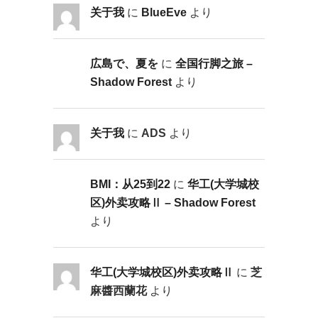
关于我
に
BlueEve
より
広島で、夏を
に
全国行脚之旅 –
Shadow Forest
より
关于我
に
ADS
より
BMI：从25到22
に
华工(大学城校
区)外卖攻略Ⅱ – Shadow Forest
より
华工(大学城校区)外卖攻略Ⅱ
に
芝
麻醬西蘭花
より