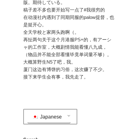
版。期待している。
稿子差不多也要开始写一点了#我很穷的
在动漫社内遇到了同期同服的palow提督，也
是挺开心。
全天学校と家两头跑啊（。
再扯两句关于这个月港服PS+的，有アーシ
ャ的工作室，大概剧情我能看懂八九成，
（物品并不能全部看懂毕竟单词量不够）。
大概算野生N5了吧，我。
厦门这边有博饼的习俗，这次赚了不少。
接下来学生会有事，我先走了。
Japanese