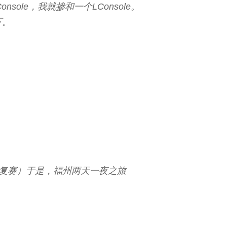
nsole，我就掺和一个LConsole。
下。
加复赛）于是，福州两天一夜之旅