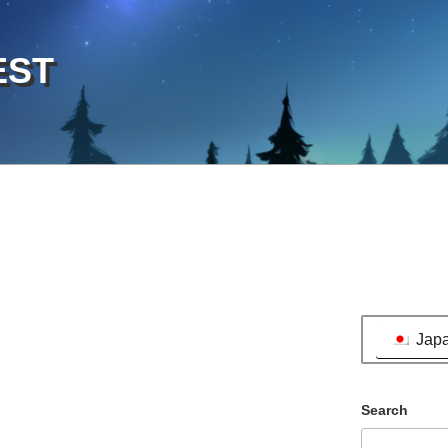
EST
Jap
Search