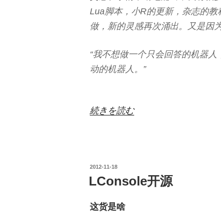
Lua脚本，小R的更新，杂志的
做，新的灵感再次涌出。又是因
“我不想做一个只会回答的机器人
动的机器人。”
“人
続きを読む
工
智
能
投
2012-11-18
X
稿
LConsole开源
小
日:
R”
这货是啥
の