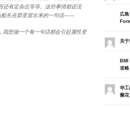
教程还有定杂志等等。这些事情都还没
広島
为船长在群里冒出来的一句话——
Fore
，我想做一个每一句话都会引起属性变
关于
BMI
攻略Ⅱ
华工
蘭花