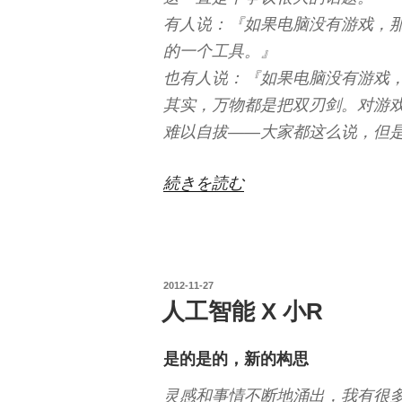
有人说：『如果电脑没有游戏，
的一个工具。』
也有人说：『如果电脑没有游戏
其实，万物都是把双刃剑。对游
难以自拔——大家都这么说，但
“关
続きを読む
于
电
脑
投
2012-11-27
游
稿
人工智能 X 小R
戏”
日:
の
是的是的，新的构思
灵感和事情不断地涌出，我有很