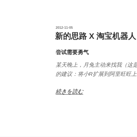
复
赛”
の
投
2012-11-05
稿
新的思路 X 淘宝机器人 
日:
尝试需要勇气
某天晚上，月兔主动来找我（这
的建议：将小R扩展到阿里旺旺上
“新
続きを読む
的
思
路
X