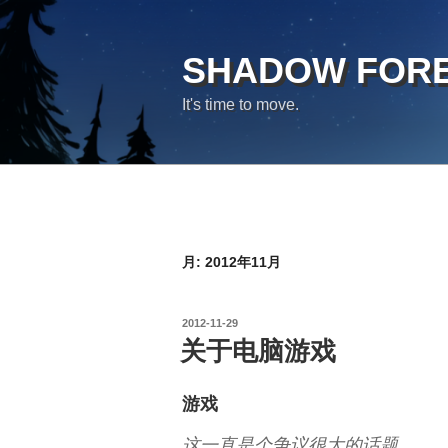
コ
ン
テ
SHADOW FOR
ン
It's time to move.
ツ
へ
ス
キ
ッ
プ
月:
2012年11月
投
2012-11-29
稿
关于电脑游戏
日:
游戏
这一直是个争议很大的话题。