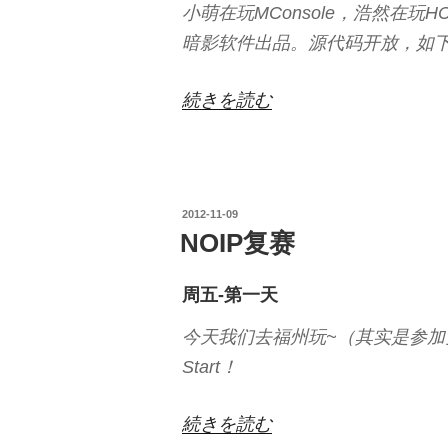
小萌在玩MConsole，浩然在玩HCo
暗影软件出品。源代码开放，如
“LConsole
続きを読む
开
源”
の
投
2012-11-09
稿
NOIP复赛
日:
周五-第一天
今天我们去福州玩~（其实是参
Start！
“NOIP
続きを読む