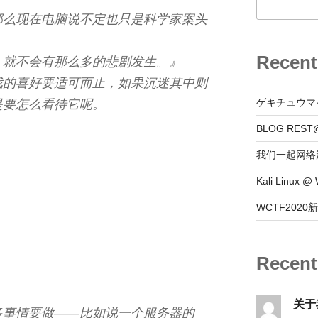
那么现在电脑说不定也只是科学家案头
Recent
，就不会有那么多的悲剧发生。』
戏的喜好要适可而止，如果沉迷其中则
ゲキチュウマ
是要怎么看待它呢。
BLOG REST
我们一起网络
Kali Linux
WCTF202
Recen
关于
多事情要做——比如说一个服务器的