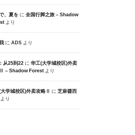
で、夏を
に
全国行脚之旅 – Shadow
st
より
我
に
ADS
より
：从25到22
に
华工(大学城校区)外卖
 – Shadow Forest
より
(大学城校区)外卖攻略Ⅱ
に
芝麻醬西
より