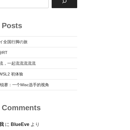
 Posts
イ全国行脚の旅
@RT
流，一起流流流流流
 @ WSL2 初体验
0新锐赛：一个Misc选手的视角
t Comments
我
に
BlueEve
より