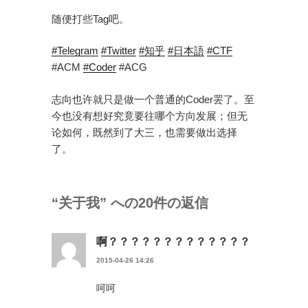
随便打些Tag吧。
#Telegram
#Twitter
#知乎
#日本語
#CTF
#ACM
#Coder
#ACG
志向也许就只是做一个普通的Coder罢了。至
今也没有想好究竟要往哪个方向发展；但无
论如何，既然到了大三，也需要做出选择
了。
“关于我” への20件の返信
啊？？？？？？？？？？？？？
2015-04-26 14:26
呵呵