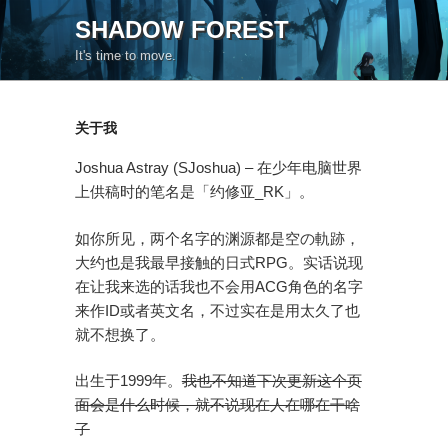
コ
SHADOW FOREST
ン
It's time to move.
テ
ン
ツ
关于我
へ
ス
Joshua Astray (SJoshua) – 在少年电脑世界
キ
上供稿时的笔名是「约修亚_RK」。
ッ
プ
如你所见，两个名字的渊源都是空の軌跡，
大约也是我最早接触的日式RPG。实话说现
在让我来选的话我也不会用ACG角色的名字
来作ID或者英文名，不过实在是用太久了也
就不想换了。
出生于1999年。
我也不知道下次更新这个页
面会是什么时候，就不说现在人在哪在干啥
了