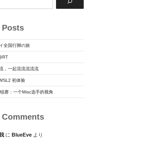
 Posts
イ全国行脚の旅
@RT
流，一起流流流流流
 @ WSL2 初体验
0新锐赛：一个Misc选手的视角
t Comments
我
に
BlueEve
より