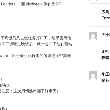
ader），而 @zhyupe 则作为2IC
记。
広島
Fore
关于
了，约了晚饭后又去做任务打广工，结果害得他
华工二饭吃过晚饭后，就一起回了他在南站
BMI
derwear，出于最小化行李的考虑也没带其他
攻略Ⅱ
华工
多）
蘭花
住喝水）
要注意；这次用钥匙串捅了好半天）
返程）