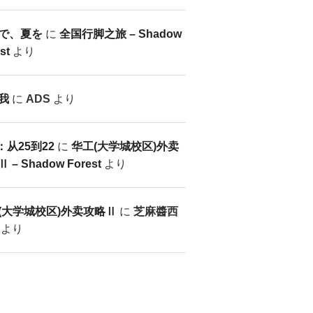
で、夏を
に
全国行脚之旅 – Shadow
st
より
我
に
ADS
より
：从25到22
に
华工(大学城校区)外卖
 – Shadow Forest
より
(大学城校区)外卖攻略Ⅱ
に
芝麻醬西
より