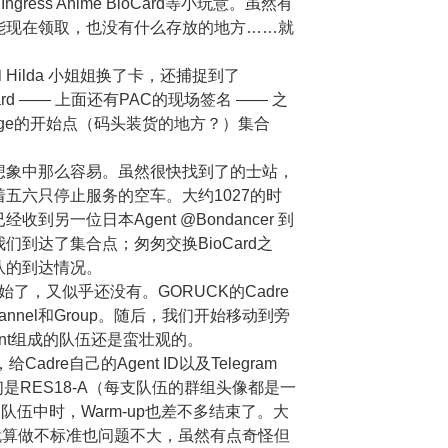
gress Anime BioCard等小玩意。虽然有
能现在领取，也没有什么存放的地方……就
和 Hilda 小姐姐换了卡，还捕捉到了
Card —— 上面还有PAC的现场签名 —— 之
lenge的开始点（码头装货的地方？）集合
想象中那么容易。虽然很快找到了的士站，
五六只停止服务的空车。大约1027的时
另一位日本Agent @Bondancer 到
到达了集合点；匆匆交换BioCard之
队的到达情况。
乎开始了，又似乎还没有。GORUCK的Cadre
nnel和Group。随后，我们开始移动到旁
ent组成的队伍还是蛮壮观的。
adre自己的Agent ID以及Telegram
我们是RES18-A（每支队伍的群组头像都是一
队伍中时，Warm-up也差不多结束了。大
；就算做不标准也问题不大，虽然有点奇怪但