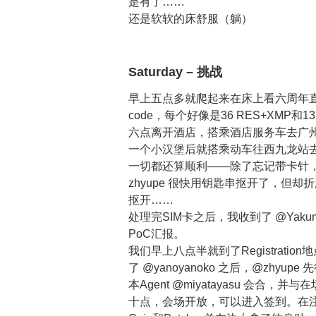
是有了……
还是软软的床舒服（躺）
Saturday – 挑战
早上五点多就爬起来在床上看六周年直播
code，每个好像是36 RES+XMP和
六点离开酒店，搭乘酒店服务车去广州
一个小汉堡后就搭乘动车往西九龙站
一切都还算顺利——除了忘记带卡针，
zhyupe 很快用钥匙串抠开了，但
抠开……
处理完SIM卡之后，我收到了 @Yaku
PoC汇报。
我们早上八点半就到了Registrat
了 @yanoyanoko 之后，@zhy
本Agent @miyatayasu 会合，并
十点，会场开放，可以进入签到。在注