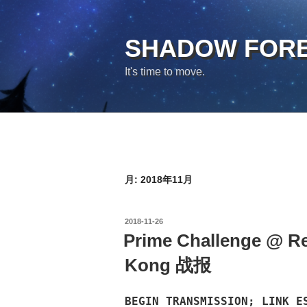
コ
ン
テ
SHADOW FOR
ン
It's time to move.
ツ
へ
ス
キ
ッ
プ
月:
2018年11月
投
2018-11-26
稿
Prime Challenge @ R
日:
Kong 战报
BEGIN TRANSMISSION; LINK E