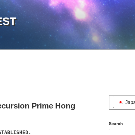
EST
Jap
ecursion Prime Hong
Search
STABLISHED.