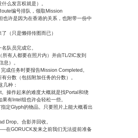
没什么发言权就是）。
te编号排队，领取Mission
文的，但也许是因为在香港的关系，也附带一份中
来了（只是懒得传图而已）
一名队员完成它。
照（所有人都要在照片内）并由TL/2IC发到
关信息）。
；完成任务时要报告Mission Completed。
所有分数（包括附加任务的分数）。
有这几种：
nt。操作起来的难度大概就是找Portal和绕
如果有Intel组也许会轻松一些。
指定Glyph的物品。只要照片上能大概看出
d Drop。合影并回收。
种——在GORUCK发来之前我们无法提前准备