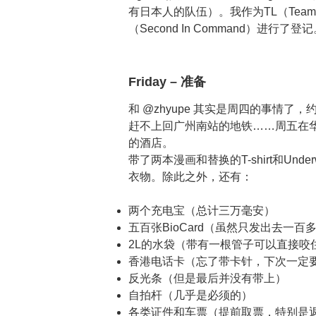
有日本人的队伍）。我作为TL（Team Le
（Second In Command）进行了登
Friday – 准备
和 @zhyupe 其实是周四的事情
赶不上回广州南站的地铁……周五在
的酒店。
带了两本漫画和替换的T-shirt和Un
衣物。除此之外，还有：
两个充电宝（总计三万毫安）
五百张BioCard（虽然只发出去一百
2L的水袋（带有一根管子可以直接咬
香港电话卡（忘了带卡针，下次一定
反光条（但是最后并没有带上）
自拍杆（几乎是必须的）
各类证件和车票（提前取票，特别是