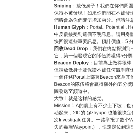
Sniping
：放低身子！我們在你們周
保證不被發現！如果你們能在不被發
們將會為你們隊伍增加兩分。但請注
Human Glyph
：Portal.. Potential
中反覆接受到這個不明訊息。請用身體
快回復這些重要訊息。預計價值：5 
回收Dead Drop
：我們在終點探測到
它，第一個發現它的隊伍將獲得5分
Beacon Deploy
：目前為止做得很棒
但請放低身子並保證不被任何競爭隊
一個任務Portal上部署Beacon
Beacon的隊伍將會贏得額外的五分獎
圖發送至頻道中。
大致上就是这样的感觉。
Mission 1-A的鹿上有不少上下坡
动起来，2IC的 @zhyupe 也能很快
次Investigate任务。一路举报了数个W
失的毒瘤Waypoint），快速定位到这