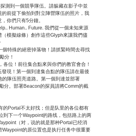
圍探測到一個競爭隊伍。請躲藏在影子中並
現的前提下偷拍到對立陣營隊伍的照片，我
意，你們只有5分鐘。
.. Help.. Human.. Future. 我們從一個未知來源
（模擬線條）創作這些Glyph來讓我們儘
分
一個特殊的絕密掉落物！請抓緊時間去尋找
獎勵分！
，各位！前往集合點來與你們的教官會合！
伍發現！第一個到達集合點的隊伍請在最後
來為其他的隊伍照亮道路。第一個到達並部署
勵分。部署Beacon的探員請將Comm的截
，也有的Portal不太好找；但是队里的各位都有
定位到下一个Waypoint的路线，包括路上的两
aypoint（对，说的就是那种Portal已经消
些Waypoint的原位置也是执行任务中很重要