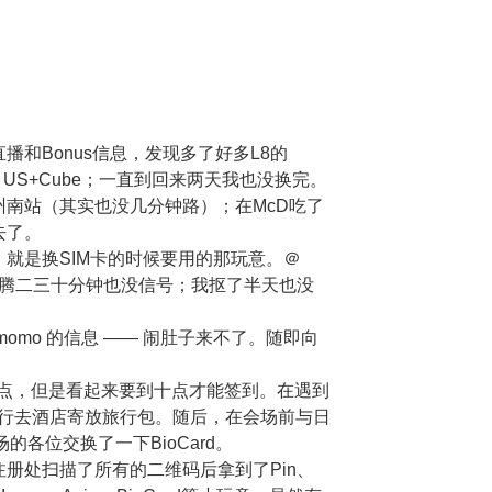
和Bonus信息，发现多了好多L8的
13 US+Cube；一直到回来两天我也没换完。
南站（其实也没几分钟路）；在McD吃了
去了。
就是换SIM卡的时候要用的那玩意。＠
却折腾二三十分钟也没信号；我抠了半天也没
momo 的信息 —— 闹肚子来不了。随即向
ion地点，但是看起来要到十点才能签到。在遇到
upe 先行去酒店寄放旅行包。随后，在会场前与日
与在场的各位交换了一下BioCard。
册处扫描了所有的二维码后拿到了Pin、