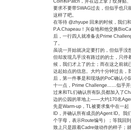
Coin和Patch，并在边上拿了纹身贴、In
要求不要带SWAG过去，但似乎也只
这样了吧。
在等待 @zhyupe 回来的时候，我们
P.A.Chapeau！兴奋地和他交换Bio
后，一行四人就准备去Prime Chal
了。
虽说一开始就决定要打的，但似乎没
但却发现几乎没有路过的的士，只停着
候，我们才上了的士；而在这之前就已经收到
达起始点的信息。大约十分钟过去，我们
后，第一件事是和现场的PoC确认小
十一点，Prime Challenge……似
过来和TL们确认所有队员都加入了Cha
边的公园的草地上——大约170名Ag
先是Warm-up，TL被要求集中在一起，给C
ID，并确认所有成员的Agent ID。
个字母，表示Route编号）；等我回到
致上只是跟着Cadre做动作的样子