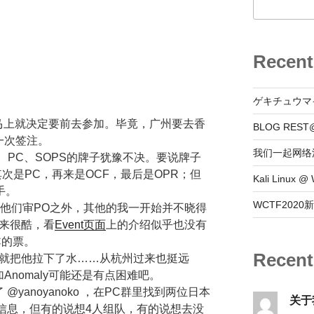
Recent
ゲキチュウマ
我马上就决定要前去参加。毕竟，广州要去香
BLOG REST
一次签注。
我们一起网络
、PC、SOPS的牌子犹豫不决。要说牌子
次是PC，再来是OCF，最后是OPR；但
Kali Linux
手。
WCTF202
猩让他们审PO之外，其他的我一开始并不晓得
听起来很酷，看
Event页面
上的介绍似乎也没有
PC的票。
Recen
思，就把他拉下了水……从杭州过来也挺远
nomaly可能还是有点困难吧。
yanoyanoko ，在PC群里找到两位日本
关于
发了信息，但有的说想4人组队，有的说想去没