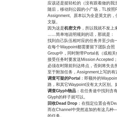
应该还是挺轻松的（没有跟着做的我
随后，移动到公园的小广场，TL按照Rou
Assignment。原本以为全是英
文版。
因为这是
机密文件
，所以我就不发上
……简单地说明规则的话，那就是：
找到自己队伍相对应的任务并至少由
在每个Waypoint都需要留下团队合
Group中，同时附带Portal名（或相
接受任务时要发送Mission Accepted
必须在时限前到达终点，否则将失去
至于附加任务，Assignment上写的
调查可疑的Portal
：即额外的Waypoi
路，和其它Waypoint没有太大区别。
调查Glyph物品
：在任务途中找到含有
Glyph的样子就可以。
回收Dead Drop
：在指定位置会有Dea
而在Channel中突然追加的有这几
的任务。