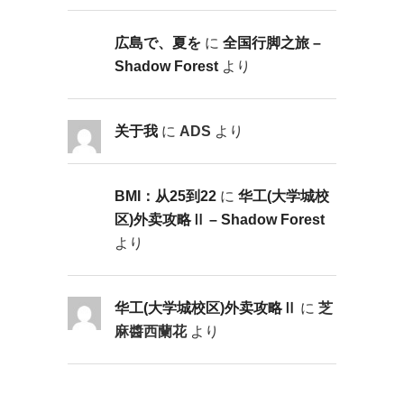
広島で、夏を
に
全国行脚之旅 –
Shadow Forest
より
关于我
に
ADS
より
BMI：从25到22
に
华工(大学城校
区)外卖攻略Ⅱ – Shadow Forest
より
华工(大学城校区)外卖攻略Ⅱ
に
芝
麻醬西蘭花
より