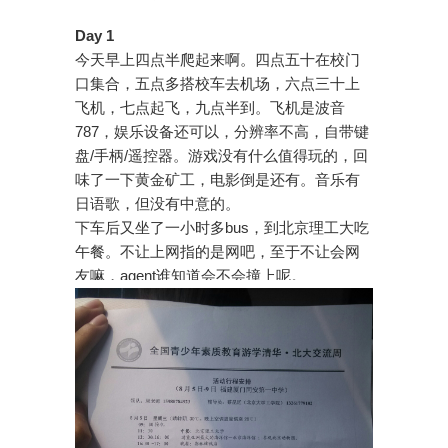
Day 1
今天早上四点半爬起来啊。四点五十在校门
口集合，五点多搭校车去机场，六点三十上
飞机，七点起飞，九点半到。飞机是波音
787，娱乐设备还可以，分辨率不高，自带键
盘/手柄/遥控器。游戏没有什么值得玩的，回
味了一下黄金矿工，电影倒是还有。音乐有
日语歌，但没有中意的。
下车后又坐了一小时多bus，到北京理工大吃
午餐。不让上网指的是网吧，至于不让会网
友嘛，agent谁知道会不会撞上呢。