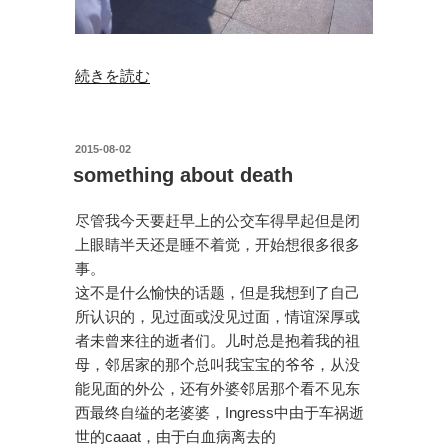
“夏
続きを読む
日
祭
典”
投
2015-08-02
稿
の
something about death
日:
尽管我今天要赶早上的公交车得早起但是闭
上眼睛半天还是睡不着觉，开始想很多很多
事。
这不是什么愉快的话题，但是我想到了自己
所认识的，见过面或没见过面，情谊深厚或
者未曾来往的逝者们。儿时总是抱着我的祖
母，邻居家的那个总叫我宝宝的爷爷，从没
能见面的外公，还有外婆邻居那个看不见东
西最终自缢的老婆婆，Ingress中由于车祸逝
世的caaat，由于白血病离去的