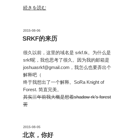
“标
続きを読む
语
前
的
投
2015-08-06
稿
文
SRKF的来历
日:
明”
の
很久以前，这里的域名是 srkf.tk。为什么是
srkf呢，我也思考了很久。因为我的邮箱是
joshuasrkf@gmail.com，我怎么也要弄出个
解释吧（
终于我想出了一个解释。SoRa Knight of
Forest. 简直完美。
其实三年前我大概是想着shadow rk’s forest
罢
投
2015-08-05
稿
北京，你好
日: