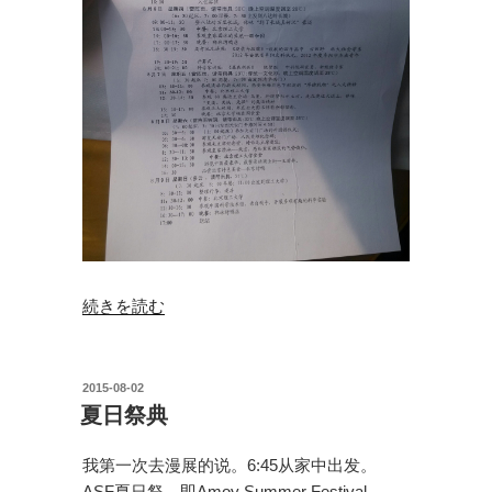
“北
続きを読む
京，
你
好”
投
2015-08-02
稿
の
夏日祭典
日:
我第一次去漫展的说。6:45从家中出发。
ASF夏日祭，即Amoy Summer Festival。