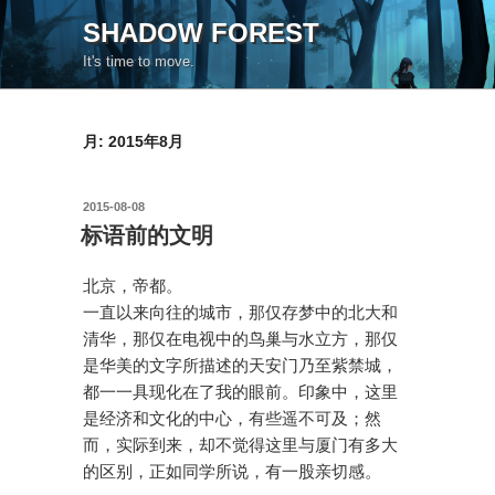
コ
SHADOW FOREST
ン
It's time to move.
テ
ン
ツ
月:
2015年8月
へ
ス
キ
投
2015-08-08
ッ
稿
标语前的文明
日:
プ
北京，帝都。
一直以来向往的城市，那仅存梦中的北大和
清华，那仅在电视中的鸟巢与水立方，那仅
是华美的文字所描述的天安门乃至紫禁城，
都一一具现化在了我的眼前。印象中，这里
是经济和文化的中心，有些遥不可及；然
而，实际到来，却不觉得这里与厦门有多大
的区别，正如同学所说，有一股亲切感。