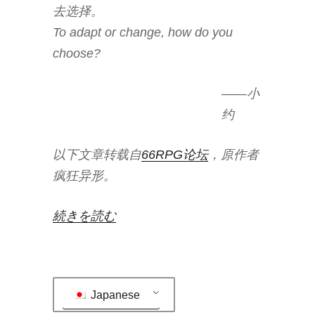
勇
去选择。
气”
To adapt or change, how do you
の
choose?
——小
约
以下文章转载自
66RPG论坛
，原作者
疯狂异形。
“Doing
続きを読む
your
homework
is
Japanese
not