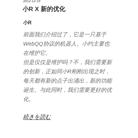
投
2012-12-19
的
稿
小R X 新的优化
360”
日:
の
小R
前面我们介绍过了，它是一只基于
WebQQ协议的机器人。小约主要也
在维护它。
但是仅仅是维护吗？不，我们需要新
的创新，正如同小R刚刚出现之时，
每天都有新的点子出涌出，新的功能
诞生。与此同时，我们需要更好的优
化。
“小
続きを読む
R
X