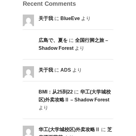
Recent Comments
关于我
に
BlueEve
より
広島で、夏を
に
全国行脚之旅 –
Shadow Forest
より
关于我
に
ADS
より
BMI：从25到22
に
华工(大学城校
区)外卖攻略Ⅱ – Shadow Forest
より
华工(大学城校区)外卖攻略Ⅱ
に
芝