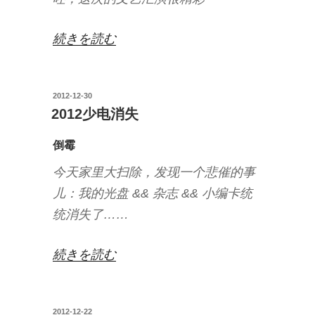
“一
続きを読む
中
的
投
2012-12-30
元
稿
2012少电消失
旦
日:
文
倒霉
艺
今天家里大扫除，发现一个悲催的事
汇
儿：我的光盘 && 杂志 && 小编卡统
演”
统消失了……
の
“2012
続きを読む
少
电
投
2012-12-22