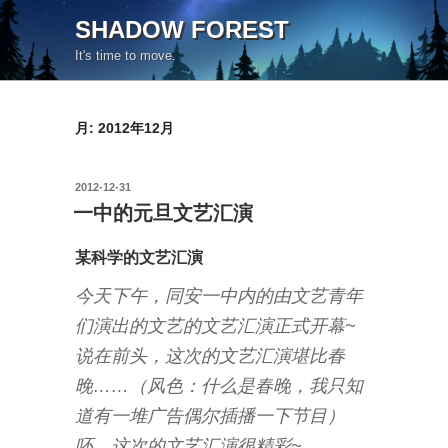
コ
SHADOW FOREST
ン
It's time to move.
テ
ン
ツ
月:
2012年12月
へ
ス
キ
投
2012-12-31
ッ
稿
一中的元旦文艺汇演
日:
プ
某科学的文艺汇演
今天下午，同安一中内的由文艺青年
们演出的文艺的文艺汇演正式开幕~
说在前头，这次的文艺汇演堪比春
晚……（风色：什么是春晚，我只知
道有一堆广告偶尔插播一下节目）
呸，这次的文艺汇演很精彩~