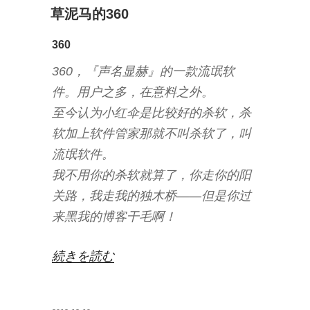
消
稿
草泥马的360
失”
日:
の
360
360，『声名显赫』的一款流氓软
件。用户之多，在意料之外。
至今认为小红伞是比较好的杀软，杀
软加上软件管家那就不叫杀软了，叫
流氓软件。
我不用你的杀软就算了，你走你的阳
关路，我走我的独木桥——但是你过
来黑我的博客干毛啊！
“草
続きを読む
泥
马