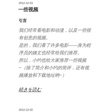
投
2012-12-03
新
稿
一些视频
的
日:
优
引言
化”
我们经常看电影和动漫，以及一些很
の
有创意的视频。
是的，我们看了许多电影——身为程
序员的姨丈也经常给我们推荐。
所以，小约也给大家推荐一些视频
~（除了简介和小约的简评，还有视
频播放和下载地址哟~）
“一
続きを読む
些
视
投
2012-12-02
频”