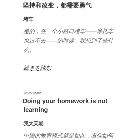
稿
坚持和改变，都需要勇气
の
日:
堵车
是的，在一个小路口堵车——摩托车
也过不去——的时候，我想到了些什
么。
“坚
続きを読む
持
和
投
2012-12-02
改
稿
Doing your homework is not
变，
日:
learning
都
需
我大天朝
要
中国的教育模式就是如此，看你如何