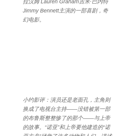
拉汉姆 Lauren Graham吉米·巴内特
Jimmy Bennett主演的一部喜剧，奇
幻电影。
—
—
百
度
百
科
小约影评：演员还是老面孔，主角则
换成了电视台主持——没错被第一部
的布鲁斯整整惨了的那个——与上帝
的故事。“诺亚”和上帝要他建造的“诺