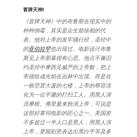
冒牌天神I
《冒牌天神》中的布鲁斯在现实中的
种种倒霉，其实是众生烦恼相的代
表。他对上帝的发牢骚行径，圣经中
的
亚伯拉罕
也出现过。电影设计布鲁
斯见上帝那幕很有心思。地点不像旧
约圣经中摩西见威严的上帝般，把上
帝描绘成光焰在丛林中出现。而是在
一栋空置大厦的七楼，上帝的尊容淡
化为一位平庸的打扫工人。用黑人演
员摩根。弗里曼来扮演上帝，可说是
这部好莱坞电影的匠心之一。美国差
不多超过一半人口是黑人，用黑人演
上帝，更能刻意表达出黑白平等及多