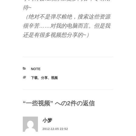
待~
（绝对不是弹尽粮绝，搜索这些资源
很辛苦……对我的电脑而言。但是我
还是有很多视频想分享的~）
カ
NOTE
テ
タ
下载
、
分享
、
视频
ゴ
グ
リ
ー
“一些视频” への2件の返信
小梦
2012-12-05 22:52