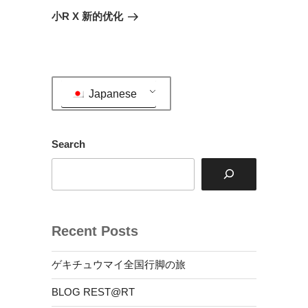
ゲ
の
小R X 新的优化
投
ー
稿
シ
ョ
ン
Japanese
Search
Recent Posts
ゲキチュウマイ全国行脚の旅
BLOG REST@RT