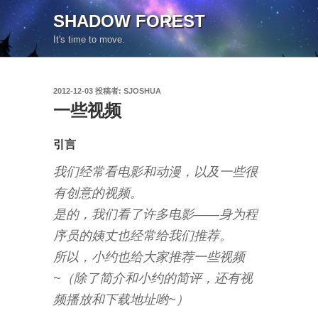
コ
SHADOW FOREST
ン
It's time to move.
テ
ン
ツ
投
2012-12-03
投稿者:
SJOSHUA
へ
稿
一些视频
ス
日:
キ
ッ
引言
プ
我们经常看电影和动漫，以及一些很
有创意的视频。
是的，我们看了许多电影——身为程
序员的姨丈也经常给我们推荐。
所以，小约也给大家推荐一些视频
~（除了简介和小约的简评，还有视
频播放和下载地址哟~）