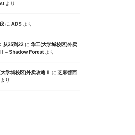
st
より
我
に
ADS
より
：从25到22
に
华工(大学城校区)外卖
 – Shadow Forest
より
(大学城校区)外卖攻略Ⅱ
に
芝麻醬西
より