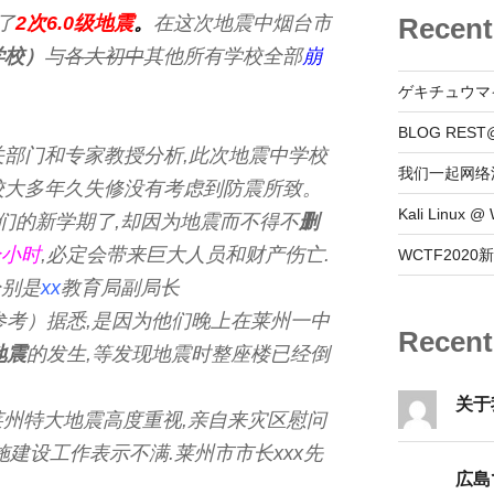
了
2次6.0级地震
。
在这次地震中烟台市
Recent
学校）
与
各大初中
其他所有学校全部
崩
ゲキチュウマ
BLOG REST
关部门和专家教授分析,此次地震中学校
我们一起网络
校大多年久失修没有考虑到防震所致。
Kali Linux
们的新学期了,却因为地震而不得不
删
个小时
,必定会带来巨大人员和财产伤亡.
WCTF202
分别是
xx
教育局副局长
参考）据悉,是因为他们晚上在莱州一中
Recen
地震
的发生,等发现地震时整座楼已经倒
关于
莱州特大地震高度重视,亲自来灾区慰问
建设工作表示不满.莱州市市长xxx先
広島