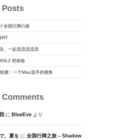
 Posts
イ全国行脚の旅
@RT
流，一起流流流流流
 @ WSL2 初体验
0新锐赛：一个Misc选手的视角
t Comments
我
に
BlueEve
より
で、夏を
に
全国行脚之旅 – Shadow