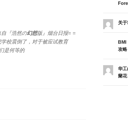
Fore
关于
出自『浩然の
幻想
版』烟台日报= =
把学校震倒了，对于被应试教育
荼毒
BMI
攻略Ⅱ
们是何等的
幸福（请无视向右4字节）
=）
华工
蘭花