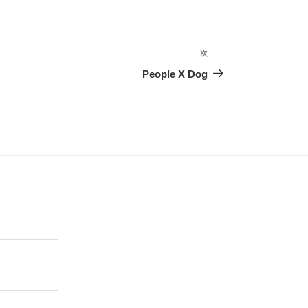
次
次
の
People X Dog
投
稿