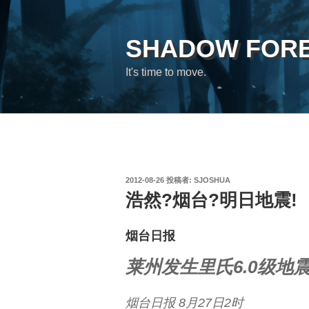
コ
ン
テ
SHADOW FOR
ン
It's time to move.
ツ
へ
ス
キ
ッ
プ
投
2012-08-26
投稿者:
SJOSHUA
稿
浩然?烟台?明日地震!
日:
烟台日报
莱州发生里氏6.0级地
烟台日报 8月27日2时