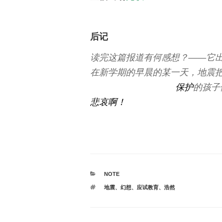
后记
读完这篇报道有何感想？——它
在新学期的早晨的某一天，地震
（请无视向右4字节）
保护
的孩子
悲哀啊！
（要真这样所有学生都会欢呼的= 
カ
NOTE
テ
タ
地震
、
幻想
、
应试教育
、
浩然
ゴ
グ
リ
ー