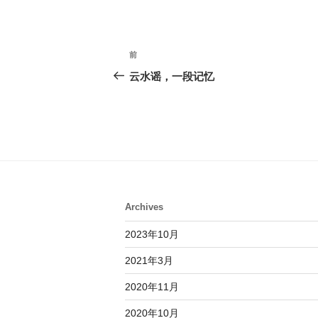
投
前
前
稿
の
云水谣，一段记忆
投
ナ
稿
ビ
ゲ
ー
シ
Archives
ョ
2023年10月
ン
2021年3月
2020年11月
2020年10月