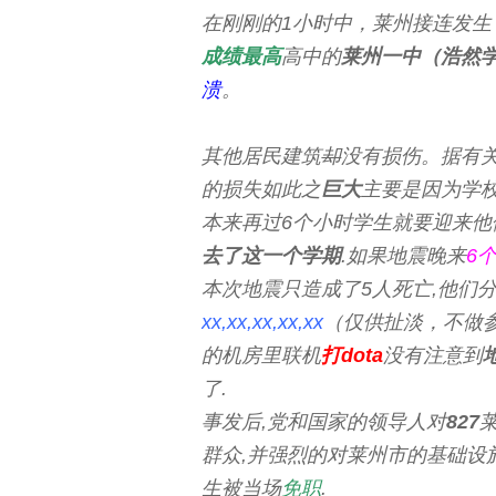
在刚刚的1小时中，莱州接连发生
成绩最高
高中的
莱州一中（浩然
溃
。
其他居民建筑
却
没有损伤。据有
的损失如此之
巨大
主要是因为学
本来再过6个小时学生就要迎来他
去了这一个学期
.如果地震晚来
6
本次地震只造成了5人死亡,他们
xx,xx,xx,xx,xx
（仅供扯淡，不做
的机房里联机
打dota
没有注意到
了.
事发后,党和国家的领导人对
827
群众,并强烈的对莱州市的基础设施
生被当场
免职
.