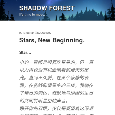
跳
SHADOW FOREST
至
It's time to move.
内
容
发
2013-08-29
由
SJOSHUA
布
Stars, New Beginning.
于
Star…
小约一直都是很喜欢星星的，但一直
以为再也没有机会能看到漫天的星
光。直到不久前，在某个寂静的夜
晚，在能够仰望星空的三楼，我躺在
了精灵的旁边，默默地与周围的生灵
们共同聆听星空的声音。
睁开你的双眼，仅仅是凝望着这深邃