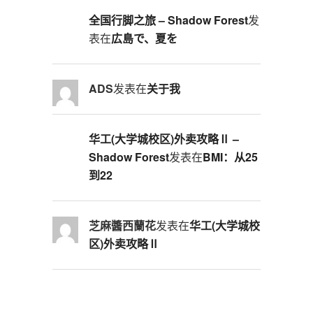
全国行脚之旅 – Shadow Forest
发
表在
広島で、夏を
ADS
发表在
关于我
华工(大学城校区)外卖攻略Ⅱ –
Shadow Forest
发表在
BMI：从25
到22
芝麻醬西蘭花
发表在
华工(大学城校
区)外卖攻略Ⅱ