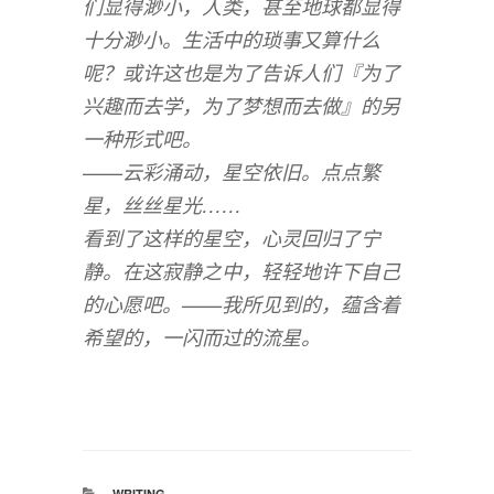
们显得渺小，人类，甚至地球都显得
十分渺小。生活中的琐事又算什么
呢？或许这也是为了告诉人们『为了
兴趣而去学，为了梦想而去做』的另
一种形式吧。
——云彩涌动，星空依旧。点点繁
星，丝丝星光……
看到了这样的星空，心灵回归了宁
静。在这寂静之中，轻轻地许下自己
的心愿吧。——我所见到的，蕴含着
希望的，一闪而过的流星。
分
WRITING