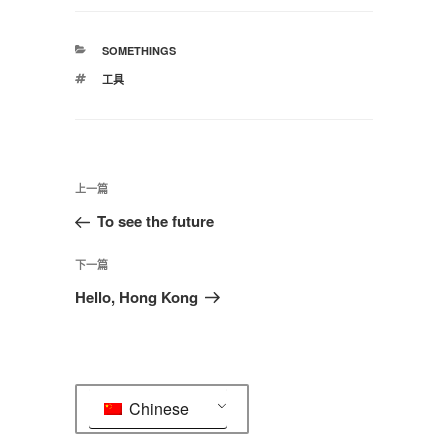
分
SOMETHINGS
类
标
工具
签
文
上
上一篇
章
一
To see the future
导
篇
航
文
下
下一篇
章
一
Hello, Hong Kong
篇
文
章
Chinese