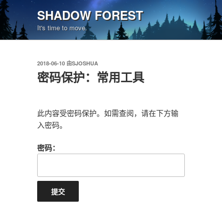
跳
SHADOW FOREST
至
It's time to move.
内
容
发
2018-06-10
由
SJOSHUA
布
密码保护：常用工具
于
此内容受密码保护。如需查阅，请在下方输
入密码。
密码：