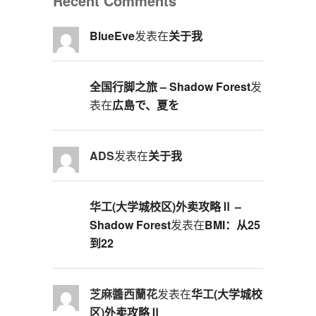
Recent Comments
BlueEve
发表在
关于我
全国行脚之旅 – Shadow Forest
发
表在
広島で、夏を
ADS
发表在
关于我
华工(大学城校区)外卖攻略Ⅱ –
Shadow Forest
发表在
BMI：从25
到22
芝麻醬西蘭花
发表在
华工(大学城校
区)外卖攻略Ⅱ