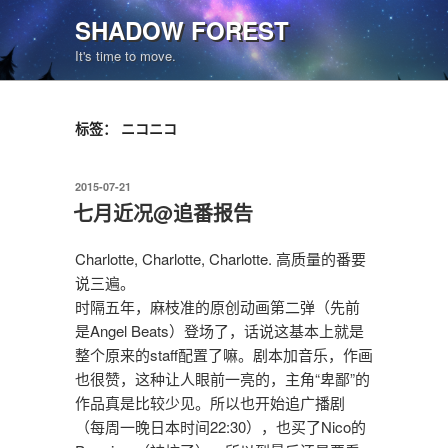
跳
SHADOW FOREST
至
It's time to move.
内
容
标签：
ニコニコ
发
2015-07-21
布
七月近况@追番报告
于
Charlotte, Charlotte, Charlotte. 高质量的番要
说三遍。
时隔五年，麻枝准的原创动画第二弹（先前
是Angel Beats）登场了，话说这基本上就是
整个原来的staff配置了嘛。剧本加音乐，作画
也很赞，这种让人眼前一亮的，主角“卑鄙”的
作品真是比较少见。所以也开始追广播剧
（每周一晚日本时间22:30），也买了Nico的