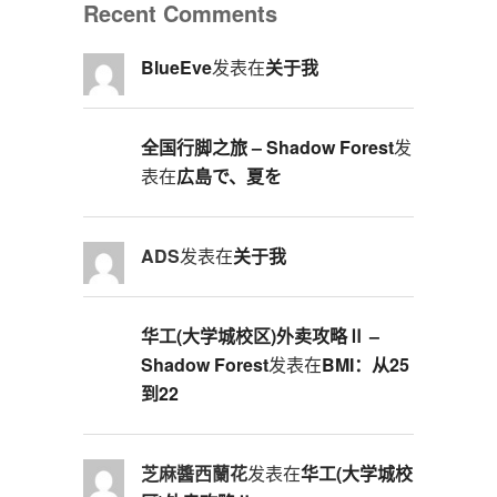
Recent Comments
BlueEve
发表在
关于我
全国行脚之旅 – Shadow Forest
发
表在
広島で、夏を
ADS
发表在
关于我
华工(大学城校区)外卖攻略Ⅱ –
Shadow Forest
发表在
BMI：从25
到22
芝麻醬西蘭花
发表在
华工(大学城校