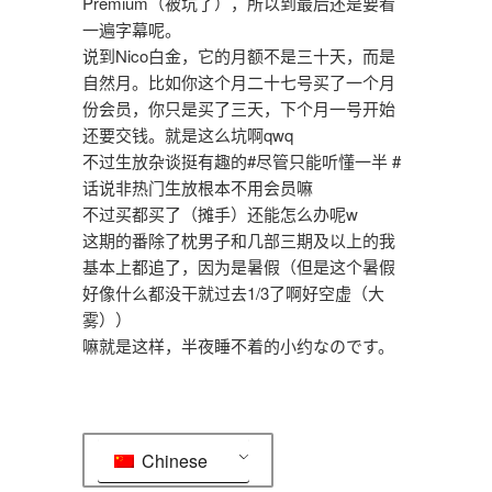
Premium（被坑了），所以到最后还是要看
一遍字幕呢。
说到Nico白金，它的月额不是三十天，而是
自然月。比如你这个月二十七号买了一个月
份会员，你只是买了三天，下个月一号开始
还要交钱。就是这么坑啊qwq
不过生放杂谈挺有趣的#尽管只能听懂一半 #
话说非热门生放根本不用会员嘛
不过买都买了（摊手）还能怎么办呢w
这期的番除了枕男子和几部三期及以上的我
基本上都追了，因为是暑假（但是这个暑假
好像什么都没干就过去1/3了啊好空虚（大
雾））
嘛就是这样，半夜睡不着的小约なのです。
Chinese