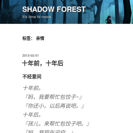
跳
SHADOW FOREST
至
It's time to move.
内
容
标签：
亲情
发
2013-02-01
布
十年前，十年后
于
不经意间
十年前。
『妈，我要帮忙包饺子~』
『你还小，以后再说吧。』
十年后。
『孩儿，来帮忙包饺子吧。』
『妈，我现在没空。』