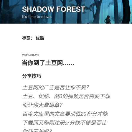
跳
SHADOW FOREST
至
It's time to move.
内
容
标签：
优酷
发
2012-08-20
布
当你到了土豆网……
于
分享技巧
土豆网的广告是否让你不爽？
土豆、优酷、酷6的视频是否需要下载
而让你大费周章？
百度文库里的文章要动辄20积分才能
下载而又刚刚注册or分数不够是否让
你仰天长叹？