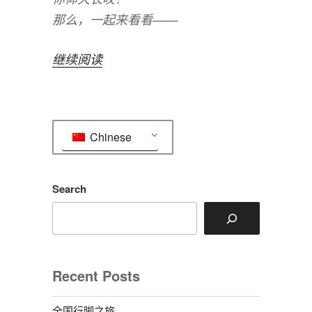
那么，一起来看看——
“当
继续阅读
你
到
了
Chinese
土
豆
网……”
Search
Recent Posts
全国行脚之旅