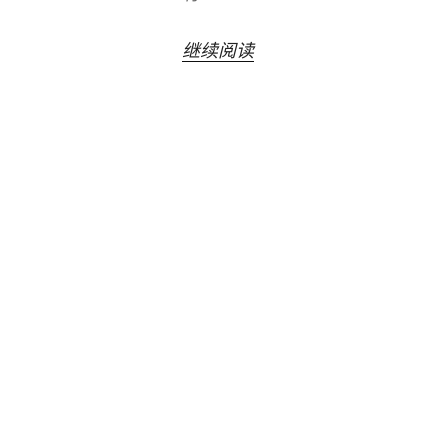
“作
继续阅读
业
神
马
的
最
晕
了”