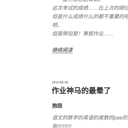
这次考试的成绩……比上次的顺位
但是什么成绩什么的都不重要的
吧。
但是啊但是！寒假作业……
“End
继续阅读
of
the
term”
发
2012-05-20
布
作业神马的最晕了
于
抱怨
语文的数学的英语的奥数的pas
有!!!!!!!!!!