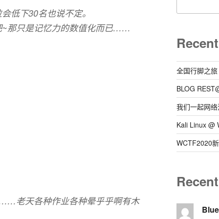
会低下30名也说不定。
吧~那只是记忆力的数值化而已……
Recent
全国行脚之旅
BLOG REST
我们一起网络
Kali Linux
WCTF202
Recen
的……老天各种作业各种晕乎乎啊有木
Blu