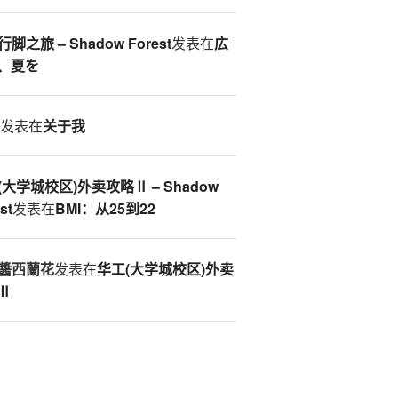
脚之旅 – Shadow Forest
发表在
広
、夏を
S
发表在
关于我
(大学城校区)外卖攻略Ⅱ – Shadow
st
发表在
BMI：从25到22
醬西蘭花
发表在
华工(大学城校区)外卖
Ⅱ