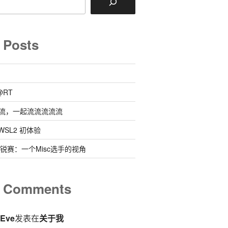
 Posts
@RT
流，一起流流流流流
 @ WSL2 初体验
0新锐赛：一个Misc选手的视角
t Comments
eEve
发表在
关于我