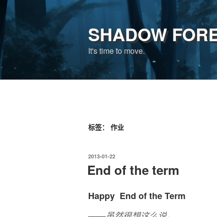
跳
至
SHADOW FOR
内
容
It's time to move.
标签：
作业
发
2013-01-22
布
End of the term
于
Happy End of the Term
——虽然很想这么说。