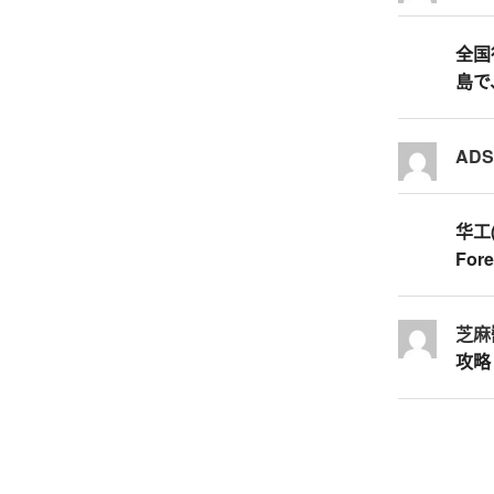
全国行
島で
AD
华工
Fore
芝麻
攻略