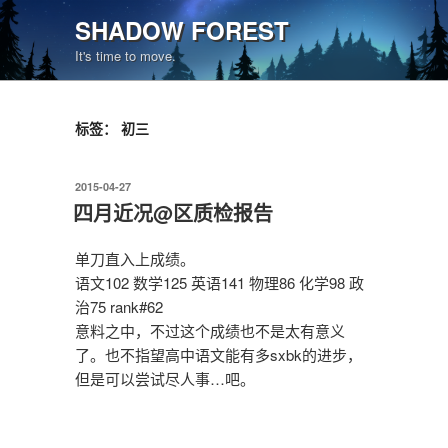
跳
SHADOW FOREST
至
It's time to move.
内
容
标签：
初三
发
2015-04-27
布
四月近况@区质检报告
于
单刀直入上成绩。
语文102 数学125 英语141 物理86 化学98 政
治75 rank#62
意料之中，不过这个成绩也不是太有意义
了。也不指望高中语文能有多sxbk的进步，
但是可以尝试尽人事…吧。