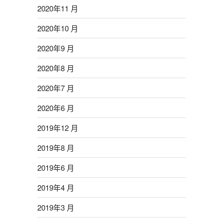
2020年11 月
2020年10 月
2020年9 月
2020年8 月
2020年7 月
2020年6 月
2019年12 月
2019年8 月
2019年6 月
2019年4 月
2019年3 月