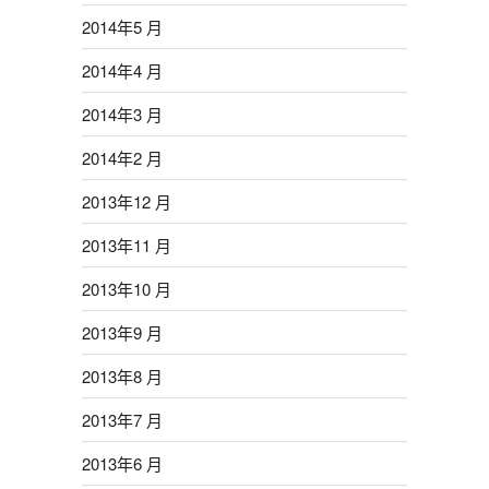
2014年5 月
2014年4 月
2014年3 月
2014年2 月
2013年12 月
2013年11 月
2013年10 月
2013年9 月
2013年8 月
2013年7 月
2013年6 月