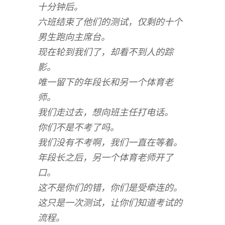
十分钟后。
六班结束了他们的测试，仅剩的十个
男生跑向主席台。
现在轮到我们了，却看不到人的踪
影。
唯一留下的年段长和另一个体育老
师。
我们走过去，想向班主任打电话。
你们不是不考了吗。
我们没有不考啊，我们一直在等着。
年段长之后，另一个体育老师开了
口。
这不是你们的错，你们是受牵连的。
这只是一次测试，让你们知道考试的
流程。