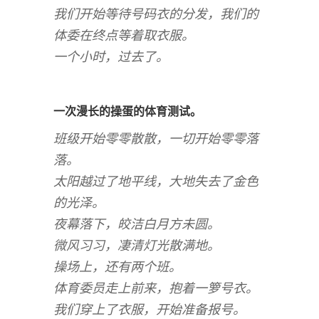
我们开始等待号码衣的分发，我们的
体委在终点等着取衣服。
一个小时，过去了。
一次漫长的操蛋的体育测试。
班级开始零零散散，一切开始零零落
落。
太阳越过了地平线，大地失去了金色
的光泽。
夜幕落下，皎洁白月方未圆。
微风习习，凄清灯光散满地。
操场上，还有两个班。
体育委员走上前来，抱着一箩号衣。
我们穿上了衣服，开始准备报号。