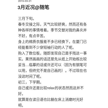
发
2015-03-21
布
3月近况@随笔
于
三月下旬。
春冬交接之际，天气比较舒爽，然而还有各
种各样的事情堆着。季节交替对我的鼻炎并
不好，有点辛苦。
身上的棉质衣服差不多已经换下，在厦门已
经能看到不少穿短袖行动的人了呢。
购入了数位板，随即发现自己是手残这一事
实。果然画画的话还是先从纸上开始练比较
妥当…临摹的话或许还可以（因为有钢笔可
以用，但终究不是自己画的）。不过现在也
没这时间了呢。
初三，下学期。
自己或许还是比较relax的状态然而这并不
好。
就算是在读日语也比躺在床上消磨时光好
吧。