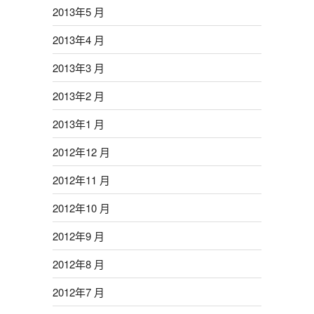
2013年5 月
2013年4 月
2013年3 月
2013年2 月
2013年1 月
2012年12 月
2012年11 月
2012年10 月
2012年9 月
2012年8 月
2012年7 月