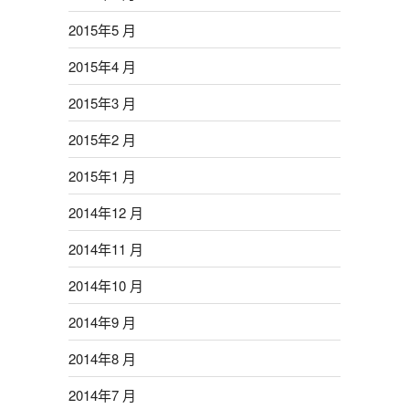
2015年5 月
2015年4 月
2015年3 月
2015年2 月
2015年1 月
2014年12 月
2014年11 月
2014年10 月
2014年9 月
2014年8 月
2014年7 月