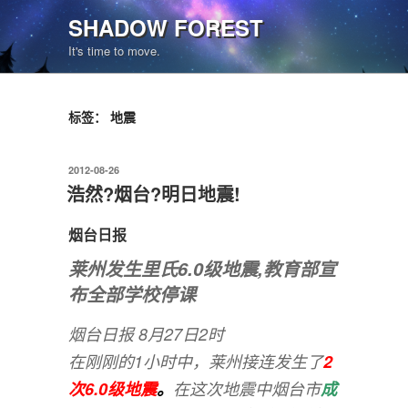
跳
SHADOW FOREST
至
It's time to move.
内
容
标签：
地震
发
2012-08-26
布
浩然?烟台?明日地震!
于
烟台日报
莱州发生里氏6.0级地震,教育部宣
布全部学校停课
烟台日报 8月27日2时
在刚刚的1小时中，莱州接连发生了
2
次6.0级地震
。
在这次地震中烟台市
成