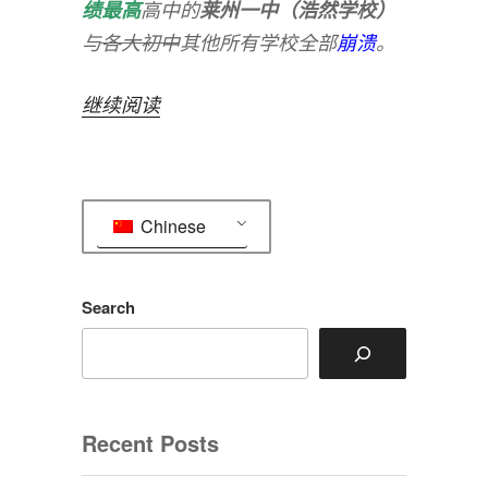
绩最高
高中的
莱州一中（浩然学校）
与
各大初中
其他所有学校全部
崩溃
。
“浩
继续阅读
然?
烟
台?
Chinese
明
日
地
Search
震!”
Recent Posts