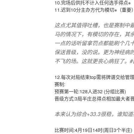
10.完场后供托不计入任何选手得点※
11.迟到10分主办方代为模切※（重要
这点尤其值得吐槽，也是赛制中
马的情况下，有模切的存在，其
一点的话听留拿罚点都能刷个几
保送晋级，没的说。更为神经病
不飞的场。这就更丧心病狂了。#
12.每次对局结束top需将牌谱交给管
赛制:
预赛第一轮:128人进32 (分组比赛)
晋级方式:3局半庄总得点相加最大者晋
本来认为综合+33.3很稳，谁知
比赛时间:4月19日14时(周日3个半庄)