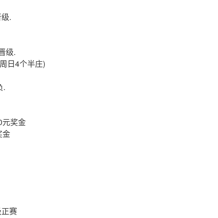
级.
晋级.
每周日4个半庄)
.
0元奖金
奖金
级正赛