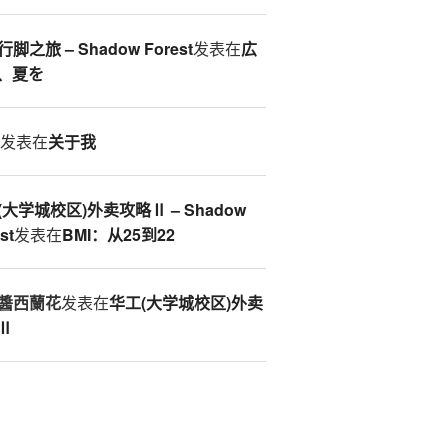
脚之旅 – Shadow Forest
发表在
広
、夏を
S
发表在
关于我
(大学城校区)外卖攻略Ⅱ – Shadow
st
发表在
BMI：从25到22
醬西蘭花
发表在
华工(大学城校区)外卖
Ⅱ