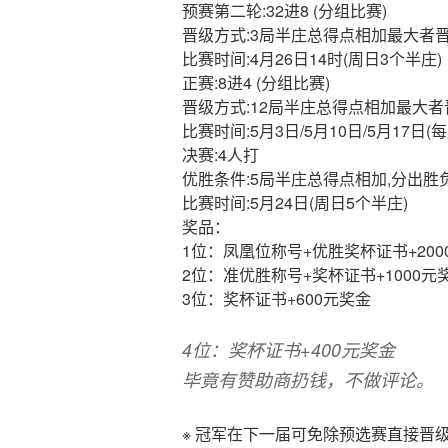
预赛第二轮:32进8 (分组比赛)
晋级方式:3局半庄总得点相加最大者晋
比赛时间:4月26日14时(周日3个半庄)
正赛:8进4 (分组比赛)
晋级方式:12局半庄总得点相加最大者
比赛时间:5月3日/5月10日/5月17日(
决赛:4人打
优胜条件:5局半庄总得点相加,分出胜负
比赛时间:5月24日(周日5个半庄)
奖品：
1位：凤凰位称号+优胜奖杯证书+200
2位：准优胜称号+奖杯证书+1000元
3位：奖杯证书+600元奖金
4位：奖杯证书+400元奖金
毕竟有赞助商扔钱，不做评论。
※ 冠军在下一届可免除预选赛直接晋