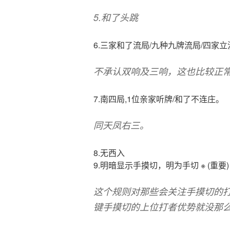
5.和了头跳
6.三家和了流局/九种九牌流局/四家
不承认双响及三响，这也比较正
7.南四局,1位亲家听牌/和了不连庄。
同天凤右三。
8.无西入
9.明暗显示手摸切，明为手切 ※ (重要)
这个规则对那些会关注手摸切的
键手摸切的上位打者优势就没那