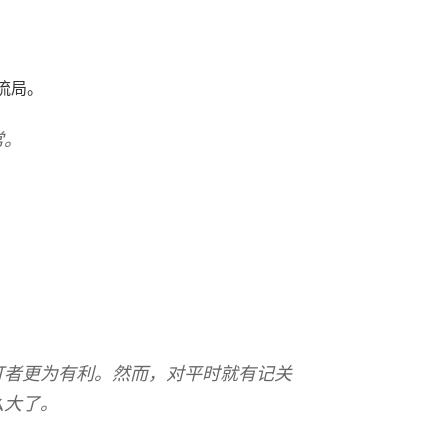
立流局。
常。
打者更为有利。然而，对平时就有记关
么大了。