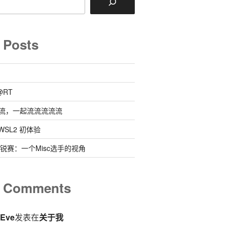
 Posts
@RT
流，一起流流流流流
 @ WSL2 初体验
0新锐赛：一个Misc选手的视角
t Comments
eEve
发表在
关于我