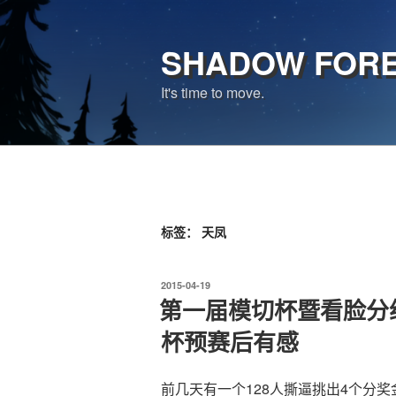
跳
至
SHADOW FOR
内
容
It's time to move.
标签：
天凤
发
2015-04-19
布
第一届模切杯暨看脸分
于
杯预赛后有感
前几天有一个128人撕逼挑出4个分