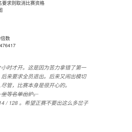
报名要求则取消比赛资格
图
的倍数
5476417
个小时才开。这是因为苦力拿错了第一
，后来要求全员退出。后来又闹出模切
…尽管，比赛本身是很开心的。
，坐等名单出炉。
3，#14 / 128 。希望正赛不要出这么多岔子