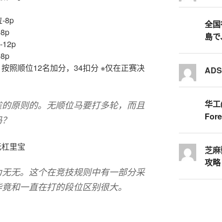
-8p
全国行
8p
島で
-12p
8p
按照顺位12名加分，34扣分 ※仅在正赛决
AD
华工
雀的原则的。无顺位马要打多轮，而且
Fore
吗？
无杠里宝
芝麻
攻略
为无无。这个在竞技规则中有一部分采
毕竟和一直在打的段位区别很大。