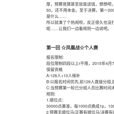
厚，预赛竞猜甚至就是送钱，想想吧，1 /
50，还不用本金。至于决赛，第一200
是什么……
所以就凑了个热闹呗，反正很久也没
呢……让我们一边看规则一边说吧。
第一回 ☆凤凰战☆个人赛
报名限制:
段位限制四段以上r不限，2015年4月
保留资格
A:128人+10人候补
B:以报名时间优先,前128人直接分组,
C:当预赛第一轮已分组人员比赛时间未
规则:
1.顺位点：
30000点基准，每1000点换成1p，10
2.预赛无顺位马/正赛有顺位马/决赛