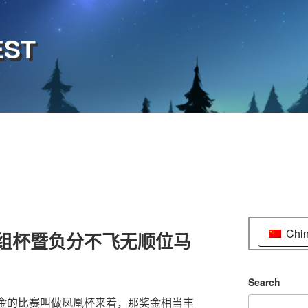
EST
Chi
组杯暨负分不飞无顺位马
Search
奖金的比赛叫做凤凰杯来着，那奖金相当丰