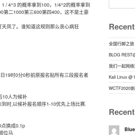
 4^3 的概率拿到100，1/4^2的概率拿到
0第二1000第三600第四400，这不是土豪
Recent
打天凤了。谁知道这规则那么丧心病狂
全国行脚之旅
BLOG REST
我们一起网络
7日19时0分0秒前原报名贴所有三段报名者
Kali Linux
WCTF202
后10人为候补
到时,以候补报名顺序1-10优先上场比赛.
Recen
0点换成0.1p
Blu
有顺位马