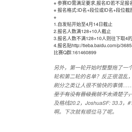
※ 参赛ID需满足要求,报名ID若不足
※ 报名格式:ID名+段位或ID名+段位截
※
1.自发帖开始至4月14日截止
2.报名人数满128+10人截止
3.报名人数不满128+10人则往下取4
4.报名贴http://tieba.baidu.com/p/368
比赛Q群:161460899
另外，第一轮开始时整整拖了一
轮和第二轮的名单？反正很混乱
刷分之类让人很不愉快的事情…
至于有没有晋级我就不太清楚了
及格线20.2，JoshuaSF: 33.
啊。下次就有顺位马了呢。