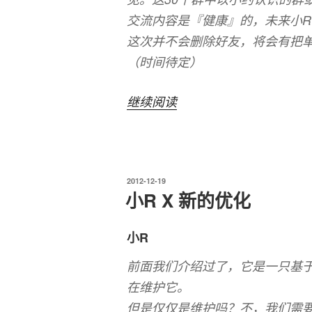
交流内容是『健康』的，未来小
这次并不会删除好友，将会有把
（时间待定）
“关
继续阅读
于
小
R
发
2012-12-19
的
布
小R X 新的优化
管
于
理
小R
以
前面我们介绍过了，它是一只基于
及
在维护它。
建
但是仅仅是维护吗？不，我们需
议”