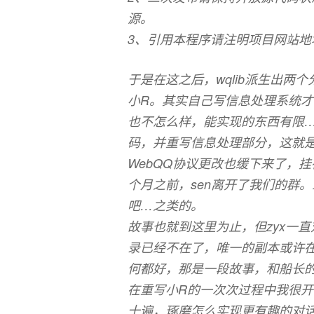
源。
3、引用本程序请注明项目网站地
于是在这之后，wqlib派生出两
小R。其实自己写信息处理系统
也不怎么样，能实现的东西有限…
码，并重写信息处理部分，这就是最新的W
WebQQ协议更改也缓下来了，
个月之前，sen离开了我们的群
吧…之类的。
故事也就到这里为止，但zyx一直
录已经不在了，唯一的副本或许
何都好，那是一段故事，和船长
在重写小R的一次次过程中我很
十遍，琢磨怎么实现更有趣的对