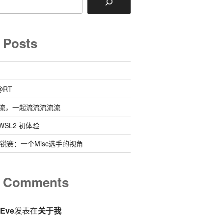
 Posts
@RT
流，一起流流流流流
 @ WSL2 初体验
0新锐赛：一个Misc选手的视角
t Comments
eEve
发表在
关于我