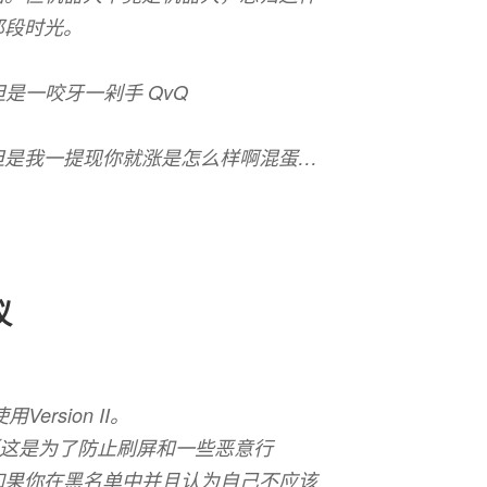
那段时光。
 但是一咬牙一剁手 QvQ
但是我一提现你就涨是怎么样啊混蛋…
议
ersion II。
（这是为了防止刷屏和一些恶意行
如果你在黑名单中并且认为自己不应该