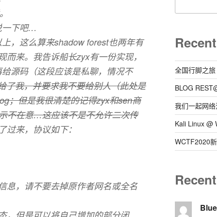
。
说一下吧…
Recent
这么算来shadow forest也两年有
现而来。我告诉船长zyx有一份实现，
下再给源码（这段应该是私聊，情况不
全国行脚之旅
给了我，并要求我不要给别人（此处是
BLOG REST
og；但是我很清楚的记得zyx和sen商
我们一起网络
表示不在意…这应该不是不允许二次传
Kali Linux
发了过来，协议如下：
WCTF202
。
Recen
权信息，请不要去掉原作者网名或全名
Blu
状态，但是可以将自己增加的部分闭