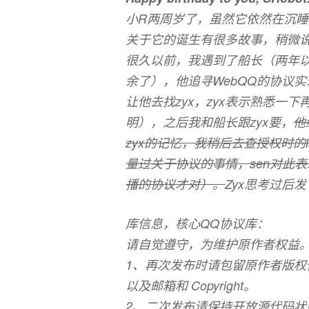
小R两周岁了，虽然它依然在沉睡
关于它的诞生有很多故事，稍微
很久以前，我遇到了船长（两年以上，
余了），他追寻WebQQ的协议实
让他去找zyx，zyx表示熟悉一
明），之后我和船长跟zyx要，
他
zyx的记忆，我稍后去查授权时的l
量过关于协议的事情，sen对此
播的协议才对）。
Zyx思考过后
库信息，核心QQ协议库：
请自觉遵守，为维护原作者权益
1、再次发布时请包留原作者版
以及邮箱和 Copyright。
2、二次发布请保持开放源代码