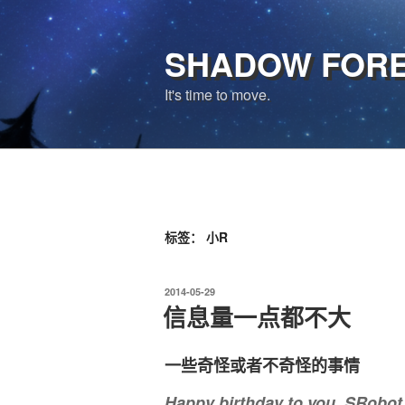
跳
至
SHADOW FOR
内
容
It's time to move.
标签：
小R
发
2014-05-29
布
信息量一点都不大
于
一些奇怪或者不奇怪的事情
Happy birthday to you, SRobot