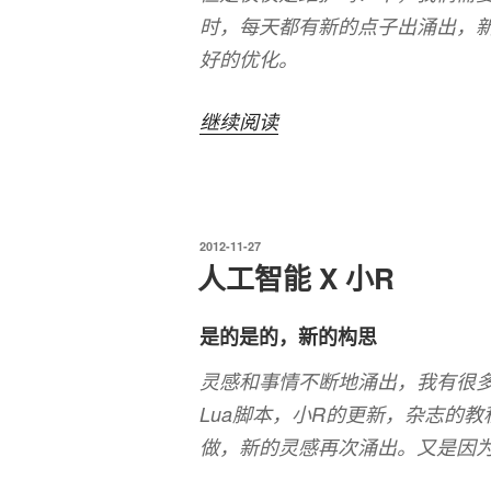
时，每天都有新的点子出涌出，
好的优化。
“小
继续阅读
R
X
新
发
2012-11-27
的
布
人工智能 X 小R
优
于
化”
是的是的，新的构思
灵感和事情不断地涌出，我有很
Lua脚本，小R的更新，杂志的
做，新的灵感再次涌出。又是因