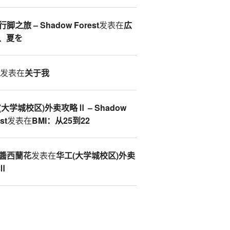
脚之旅 – Shadow Forest
发表在
広
、夏を
S
发表在
关于我
(大学城校区)外卖攻略Ⅱ – Shadow
st
发表在
BMI：从25到22
醬西蘭花
发表在
华工(大学城校区)外卖
Ⅱ