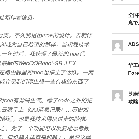
全国行
址和作者信息。
島で
个分支，不久我退出moe的设计，去制作
AD
才能成为自己希望的那样，当初我技术
一年过后，我获得了最新的moe代
ebQQRobot-SR II EX…
华工
挂在路由器里的moe也停止了活跃。一两
Fore
。或许是我们停止想一些有趣的东西了
芝麻
对sen有源码生气。除了code之外的记
攻略
在云鹏手上（QQ消息记录）…历史如
的邂逅，也是我技术得以进步的阶梯。
开心，为了一个功能可以反复地思考数
话。但机器人毕竟是机器人，总归这样