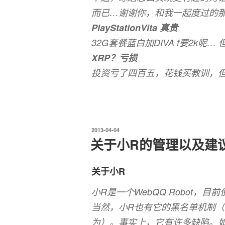
而已…谢谢你，和我一起度过的
PlayStationVita 真贵
32G套餐蓝白加DIVA f要2k呢…
XRP？亏损
投资亏了四百五，花钱买教训，
发
2013-04-04
布
关于小R的管理以及建
于
关于小R
小R是一个WebQQ Robot，目前使用V
当然，小R也有它的黑名单机制
为）。事实上，它有许多缺陷。