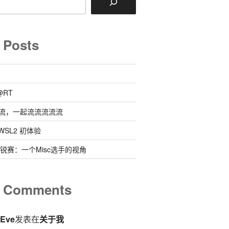
 Posts
@RT
流，一起流流流流流
 @ WSL2 初体验
0新锐赛：一个Misc选手的视角
t Comments
eEve
发表在
关于我