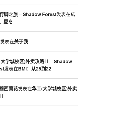
脚之旅 – Shadow Forest
发表在
広
、夏を
S
发表在
关于我
(大学城校区)外卖攻略Ⅱ – Shadow
st
发表在
BMI：从25到22
醬西蘭花
发表在
华工(大学城校区)外卖
Ⅱ