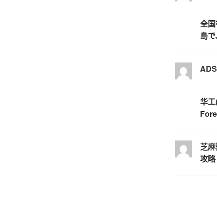
全国行
島で
AD
华工
Fore
芝麻
攻略